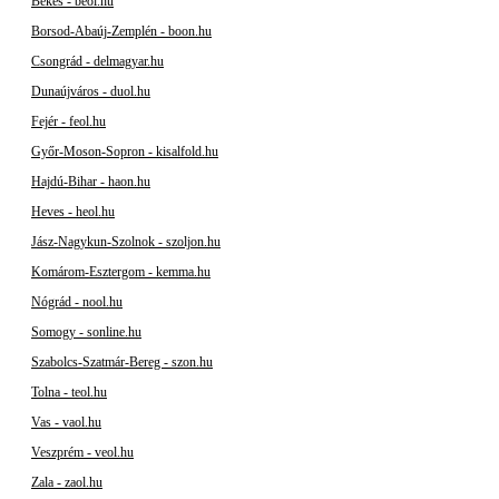
Békés - beol.hu
Borsod-Abaúj-Zemplén - boon.hu
Csongrád - delmagyar.hu
Dunaújváros - duol.hu
Fejér - feol.hu
Győr-Moson-Sopron - kisalfold.hu
Hajdú-Bihar - haon.hu
Heves - heol.hu
Jász-Nagykun-Szolnok - szoljon.hu
Komárom-Esztergom - kemma.hu
Nógrád - nool.hu
Somogy - sonline.hu
Szabolcs-Szatmár-Bereg - szon.hu
Tolna - teol.hu
Vas - vaol.hu
Veszprém - veol.hu
Zala - zaol.hu