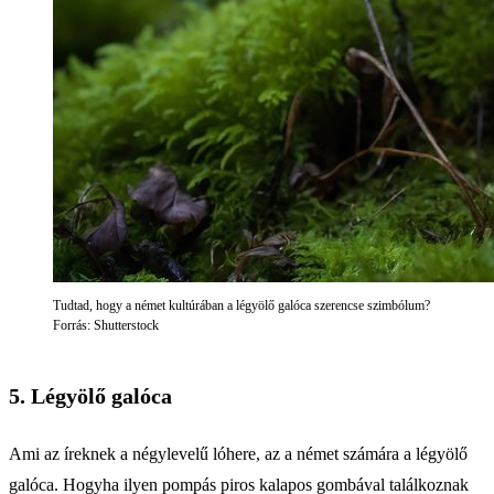
Tudtad, hogy a német kultúrában a légyölő galóca szerencse szimbólum?
Forrás: Shutterstock
5. Légyölő galóca
Ami az íreknek a négylevelű lóhere, az a német számára a légyölő
galóca. Hogyha ilyen pompás piros kalapos gombával találkoznak