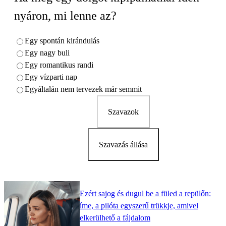
nyáron, mi lenne az?
Egy spontán kirándulás
Egy nagy buli
Egy romantikus randi
Egy vízparti nap
Egyáltalán nem tervezek már semmit
Szavazok
Szavazás állása
Ezért sajog és dugul be a füled a repülőn:
íme, a pilóta egyszerű trükkje, amivel
elkerülhető a fájdalom