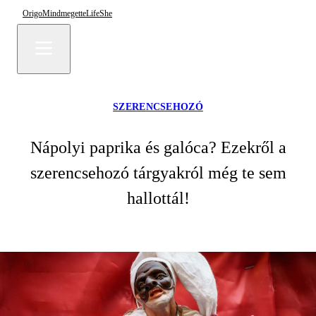
Origo
Mindmegette
Life
She
SZERENCSEHOZÓ
Nápolyi paprika és galóca? Ezekről a
szerencsehozó tárgyakról még te sem
hallottál!