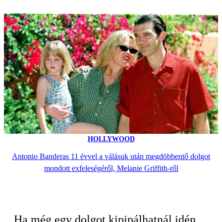
HOLLYWOOD
Antonio Banderas 11 évvel a válásuk után megdöbbentő dolgot
mondott exfeleségéről, Melanie Griffith-ről
Ha még egy dolgot kipipálhatnál idén