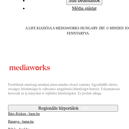
Süti beállítások
Média ajánlat
A LIFE KIADÓJA A MEDIAWORKS HUNGARY ZRT. © MINDEN J
FENNTARTVA.
Portfóliónk minőségi tartalmat jelent minden olvasó számára. Egyedülálló elérést,
országos lefedettséget és változatos megjelenési lehetőséget biztosít. Folyamatosan
keressük az új irányokat és fejlődési lehetőségeket. Ez jövőnk záloga.
Regionális hírportálok
Bács-Kiskun - baon.hu
Baranya - bama.hu