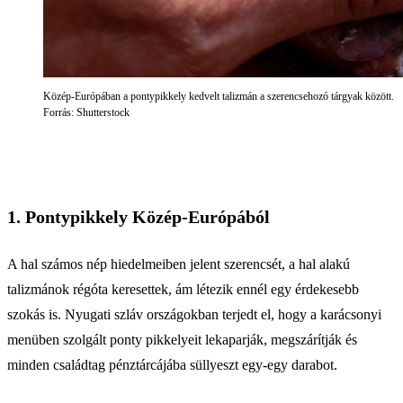
Közép-Európában a pontypikkely kedvelt talizmán a szerencsehozó tárgyak között.
Forrás: Shutterstock
1. Pontypikkely Közép-Európából
A hal számos nép hiedelmeiben jelent szerencsét, a hal alakú
talizmánok régóta keresettek, ám létezik ennél egy érdekesebb
szokás is. Nyugati szláv országokban terjedt el, hogy a karácsonyi
menüben szolgált ponty pikkelyeit lekaparják, megszárítják és
minden családtag pénztárcájába süllyeszt egy-egy darabot.