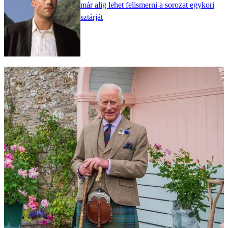
már alig lehet felismerni a sorozat egykori
sztárját