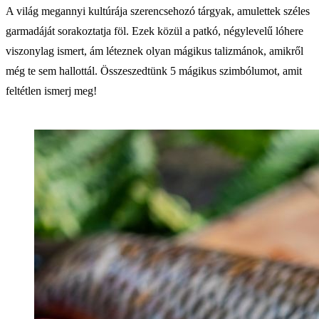
A világ megannyi kultúrája szerencsehozó tárgyak, amulettek széles
garmadáját sorakoztatja föl. Ezek közül a patkó, négylevelű lóhere
viszonylag ismert, ám léteznek olyan mágikus talizmánok, amikről
még te sem hallottál. Összeszedtünk 5 mágikus szimbólumot, amit
feltétlen ismerj meg!