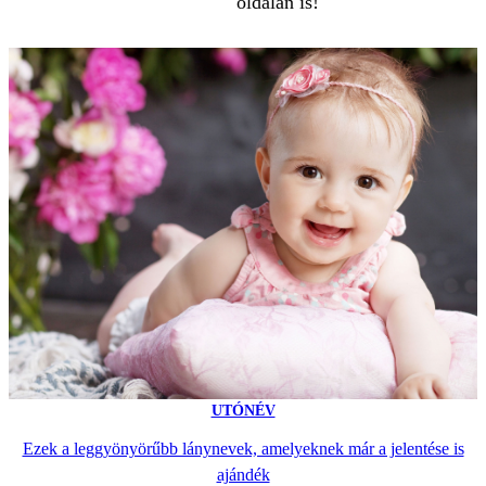
oldalán is!
UTÓNÉV
Ezek a leggyönyörűbb lánynevek, amelyeknek már a jelentése is
ajándék