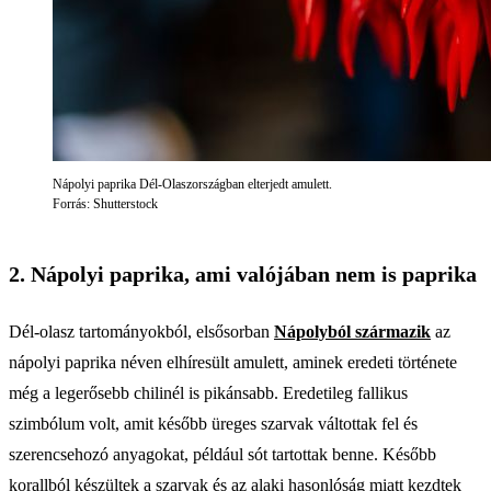
Nápolyi paprika Dél-Olaszországban elterjedt amulett.
Forrás: Shutterstock
2. Nápolyi paprika, ami valójában nem is paprika
Dél-olasz tartományokból, elsősorban
Nápolyból származik
az
nápolyi paprika néven elhíresült amulett, aminek eredeti története
még a legerősebb chilinél is pikánsabb. Eredetileg fallikus
szimbólum volt, amit később üreges szarvak váltottak fel és
szerencsehozó anyagokat, például sót tartottak benne. Később
korallból készültek a szarvak és az alaki hasonlóság miatt kezdtek