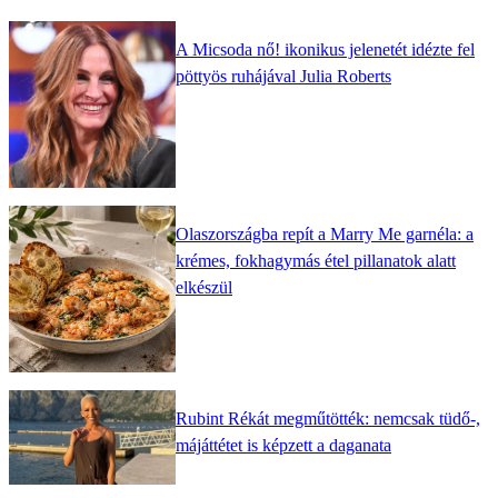
A Micsoda nő! ikonikus jelenetét idézte fel
pöttyös ruhájával Julia Roberts
Olaszországba repít a Marry Me garnéla: a
krémes, fokhagymás étel pillanatok alatt
elkészül
Rubint Rékát megműtötték: nemcsak tüdő-,
májáttétet is képzett a daganata