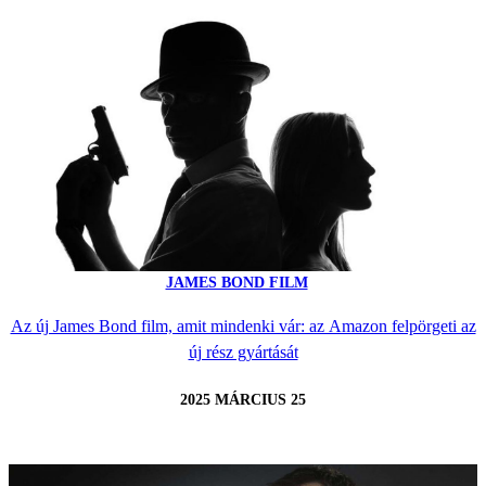
JAMES BOND FILM
Az új James Bond film, amit mindenki vár: az Amazon felpörgeti az
új rész gyártását
2025 MÁRCIUS 25