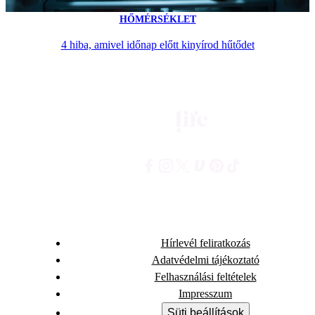
HŐMÉRSÉKLET
4 hiba, amivel időnap előtt kinyírod hűtődet
Hírlevél feliratkozás
Adatvédelmi tájékoztató
Felhasználási feltételek
Impresszum
Süti beállítások