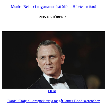
Monica Bellucci nagymamaruhát öltött - Hihetetlen fotó!
2015 OKTÓBER 21
FILM
Daniel Craig túl öregnek tartja magát James Bond szerepéhez