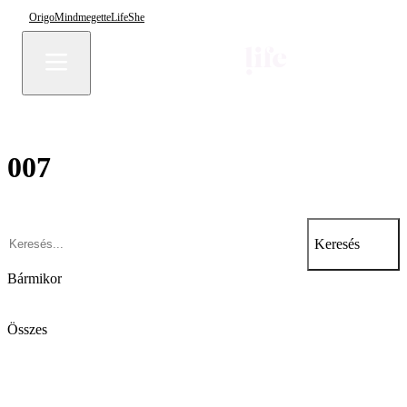
Origo
Mindmegette
Life
She
007
Keresés
Bármikor
Összes