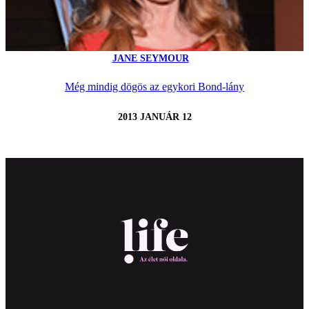
JANE SEYMOUR
Még mindig dögös az egykori Bond-lány
2013 JANUÁR 12