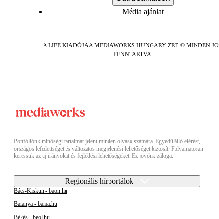
Média ajánlat
A LIFE KIADÓJA A MEDIAWORKS HUNGARY ZRT. © MINDEN J
FENNTARTVA.
Portfóliónk minőségi tartalmat jelent minden olvasó számára. Egyedülálló elérést,
országos lefedettséget és változatos megjelenési lehetőséget biztosít. Folyamatosan
keressük az új irányokat és fejlődési lehetőségeket. Ez jövőnk záloga.
Regionális hírportálok
Bács-Kiskun - baon.hu
Baranya - bama.hu
Békés - beol.hu