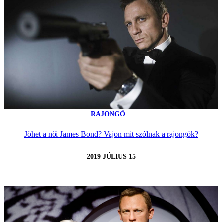
RAJONGÓ
Jöhet a női James Bond? Vajon mit szólnak a rajongók?
2019 JÚLIUS 15