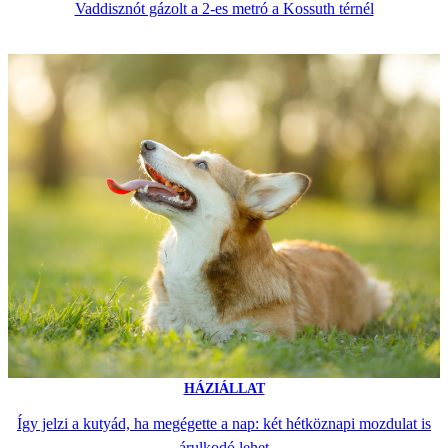
Vaddisznót gázolt a 2-es metró a Kossuth térnél
HÁZIÁLLAT
Így jelzi a kutyád, ha megégette a nap: két hétköznapi mozdulat is
árulkodó lehet