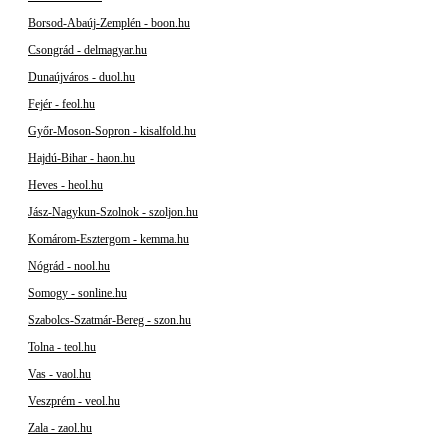
Borsod-Abaúj-Zemplén - boon.hu
Csongrád - delmagyar.hu
Dunaújváros - duol.hu
Fejér - feol.hu
Győr-Moson-Sopron - kisalfold.hu
Hajdú-Bihar - haon.hu
Heves - heol.hu
Jász-Nagykun-Szolnok - szoljon.hu
Komárom-Esztergom - kemma.hu
Nógrád - nool.hu
Somogy - sonline.hu
Szabolcs-Szatmár-Bereg - szon.hu
Tolna - teol.hu
Vas - vaol.hu
Veszprém - veol.hu
Zala - zaol.hu