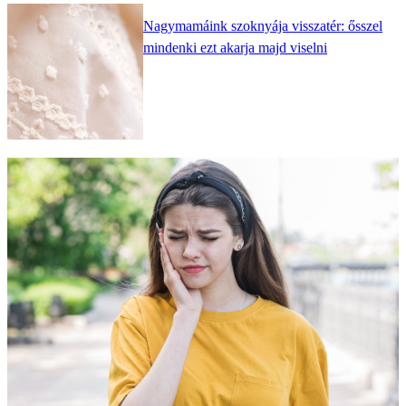
Nagymamáink szoknyája visszatér: ősszel
mindenki ezt akarja majd viselni