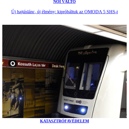
NŐI VÁLTÓ
Új hajtáslánc, új élmény: kipróbáltuk az OMODA 5 SHS-t
KATASZTRÓFAVÉDELEM