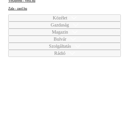
Veszprém - veol.hu
Zala - zaol.hu
Közélet
Gazdaság
Magazin
Bulvár
Szolgáltatás
Rádió