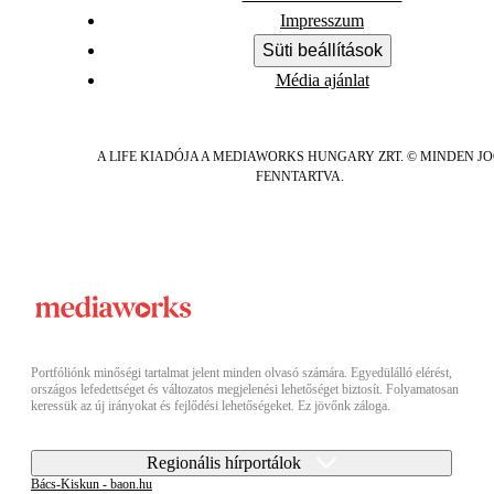
Impresszum
Süti beállítások
Média ajánlat
A LIFE KIADÓJA A MEDIAWORKS HUNGARY ZRT. © MINDEN J
FENNTARTVA.
Portfóliónk minőségi tartalmat jelent minden olvasó számára. Egyedülálló elérést,
országos lefedettséget és változatos megjelenési lehetőséget biztosít. Folyamatosan
keressük az új irányokat és fejlődési lehetőségeket. Ez jövőnk záloga.
Regionális hírportálok
Bács-Kiskun - baon.hu