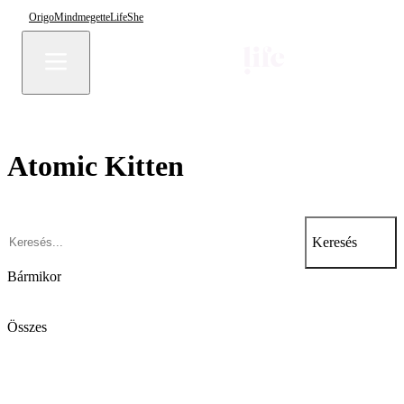
Origo
Mindmegette
Life
She
Atomic Kitten
Keresés
Bármikor
Összes