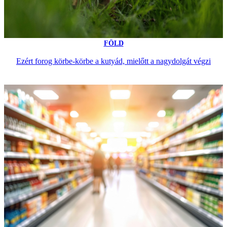
FÖLD
Ezért forog körbe-körbe a kutyád, mielőtt a nagydolgát végzi