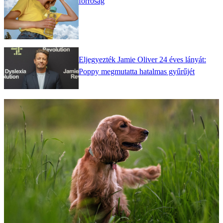
forróság
Eljegyezték Jamie Oliver 24 éves lányát:
Poppy megmutatta hatalmas gyűrűjét