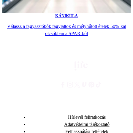
KÁNIKULA
Válassz a fagyasztóból: fagylaltok és mélyhűtött ételek 50%-kal
olcsóbban a SPAR-ból
Hírlevél feliratkozás
Adatvédelmi tájékoztató
Felhasználási feltételek