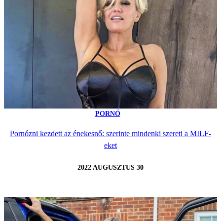
PORNÓ
Pornózni kezdett az énekesnő: szerinte mindenki szereti a MILF-
eket
2022 AUGUSZTUS 30