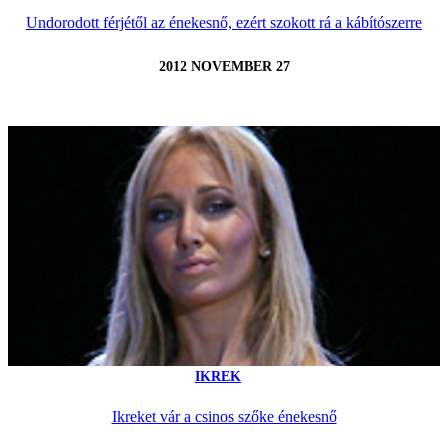
Undorodott férjétől az énekesnő, ezért szokott rá a kábítószerre
2012 NOVEMBER 27
IKREK
Ikreket vár a csinos szőke énekesnő