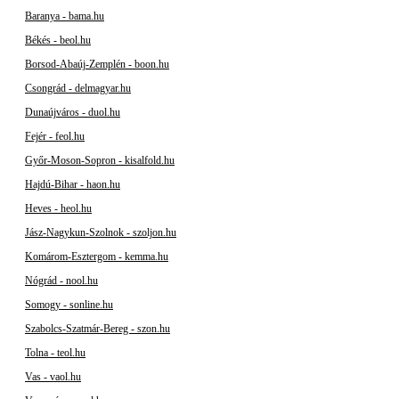
Baranya - bama.hu
Békés - beol.hu
Borsod-Abaúj-Zemplén - boon.hu
Csongrád - delmagyar.hu
Dunaújváros - duol.hu
Fejér - feol.hu
Győr-Moson-Sopron - kisalfold.hu
Hajdú-Bihar - haon.hu
Heves - heol.hu
Jász-Nagykun-Szolnok - szoljon.hu
Komárom-Esztergom - kemma.hu
Nógrád - nool.hu
Somogy - sonline.hu
Szabolcs-Szatmár-Bereg - szon.hu
Tolna - teol.hu
Vas - vaol.hu