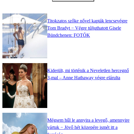
Titokzatos szőke nővel kapták lencsevégre
Tom Bradyt − Végre túljuthatott Gisele
Bündchenen: FOTÓK
Kiderült, mi történik a Neveletlen hercegnő
3-mal – Anne Hathaway végre elárulta
Mégsem hűl le annyira a levegő, amennyire
vártuk − Jövő hét közepére ismét itt a