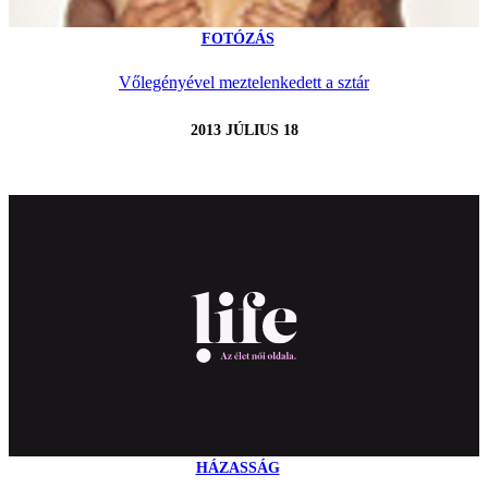
FOTÓZÁS
Vőlegényével meztelenkedett a sztár
2013 JÚLIUS 18
HÁZASSÁG