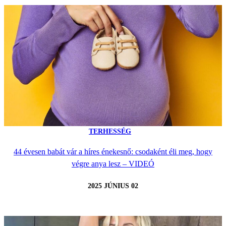
TERHESSÉG
44 évesen babát vár a híres énekesnő: csodaként éli meg, hogy
végre anya lesz – VIDEÓ
2025 JÚNIUS 02