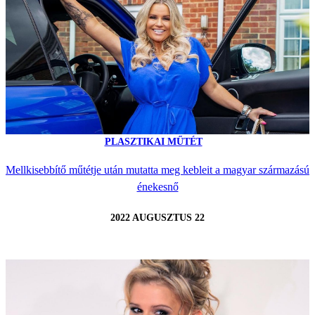
PLASZTIKAI MŰTÉT
Mellkisebbítő műtétje után mutatta meg kebleit a magyar származású
énekesnő
2022 AUGUSZTUS 22