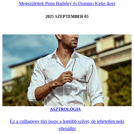
Megszülettek Penn Badgley és Domino Kirke ikrei
2025 SZEPTEMBER 05
ASZTROLÓGIA
Ez a csillagjegy töri össze a legtöbb szívet, de lehetetlen neki
ellenállni