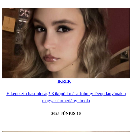
IKREK
Elképesztő hasonlóság! Kiköpött mása Johnny Depp lányának a
magyar farmerlány, Imola
2025 JÚNIUS 10