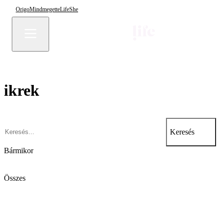
Origo
Mindmegette
Life
She
ikrek
Keresés
Bármikor
Összes