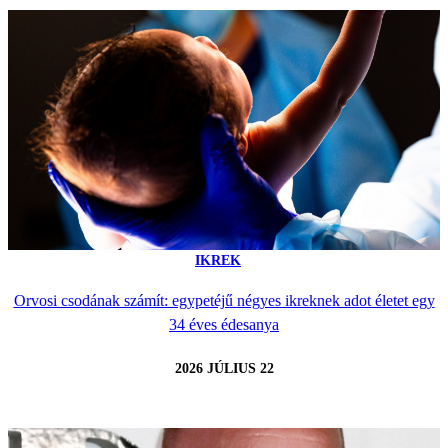
IKREK
Orvosi csodának számít: egypetéjű négyes ikreknek adot életet egy
34 éves édesanya
2026 JÚLIUS 22