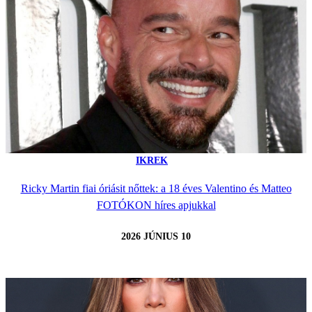
IKREK
Ricky Martin fiai óriásit nőttek: a 18 éves Valentino és Matteo
FOTÓKON híres apjukkal
2026 JÚNIUS 10