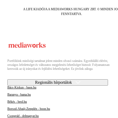
A LIFE KIADÓJA A MEDIAWORKS HUNGARY ZRT. © MINDEN J
FENNTARTVA.
Portfóliónk minőségi tartalmat jelent minden olvasó számára. Egyedülálló elérést,
országos lefedettséget és változatos megjelenési lehetőséget biztosít. Folyamatosan
keressük az új irányokat és fejlődési lehetőségeket. Ez jövőnk záloga.
Regionális hírportálok
Bács-Kiskun - baon.hu
Baranya - bama.hu
Békés - beol.hu
Borsod-Abaúj-Zemplén - boon.hu
Csongrád - delmagyar.hu