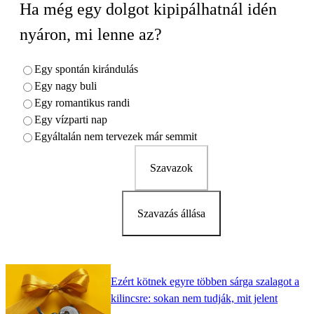
Ha még egy dolgot kipipálhatnál idén
nyáron, mi lenne az?
Egy spontán kirándulás
Egy nagy buli
Egy romantikus randi
Egy vízparti nap
Egyáltalán nem tervezek már semmit
Szavazok
Szavazás állása
Ezért kötnek egyre többen sárga szalagot a
kilincsre: sokan nem tudják, mit jelent