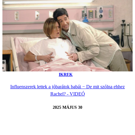
IKREK
Influenszerek lettek a jóbarátok babái − De mit szólna ehhez
Rachel? - VIDEÓ
2025 MÁJUS 30