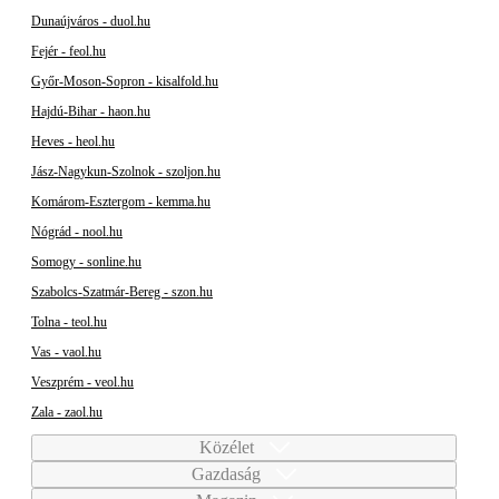
Dunaújváros - duol.hu
Fejér - feol.hu
Győr-Moson-Sopron - kisalfold.hu
Hajdú-Bihar - haon.hu
Heves - heol.hu
Jász-Nagykun-Szolnok - szoljon.hu
Komárom-Esztergom - kemma.hu
Nógrád - nool.hu
Somogy - sonline.hu
Szabolcs-Szatmár-Bereg - szon.hu
Tolna - teol.hu
Vas - vaol.hu
Veszprém - veol.hu
Zala - zaol.hu
Közélet
Gazdaság