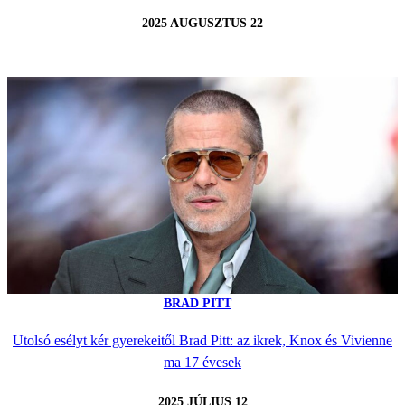
2025 AUGUSZTUS 22
BRAD PITT
Utolsó esélyt kér gyerekeitől Brad Pitt: az ikrek, Knox és Vivienne
ma 17 évesek
2025 JÚLIUS 12