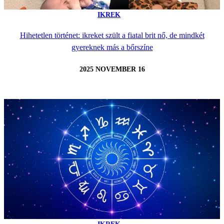
IKREK
Hihetetlen történet: ikreket szült a fiatal brit nő, de mindkét
gyereknek más a bőrszíne
2025 NOVEMBER 16