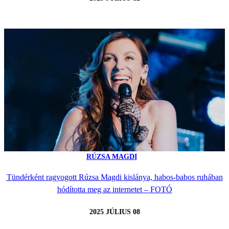
RÚZSA MAGDI
Tündérként ragyogott Rúzsa Magdi kislánya, habos-babos ruhában
hódította meg az internetet – FOTÓ
2025 JÚLIUS 08