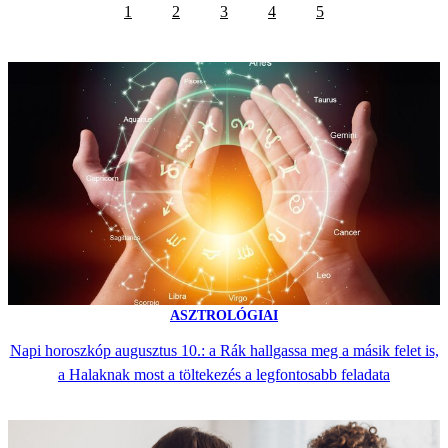
1
2
3
4
5
ASZTROLÓGIAI
Napi horoszkóp augusztus 10.: a Rák hallgassa meg a másik felet is,
a Halaknak most a töltekezés a legfontosabb feladata