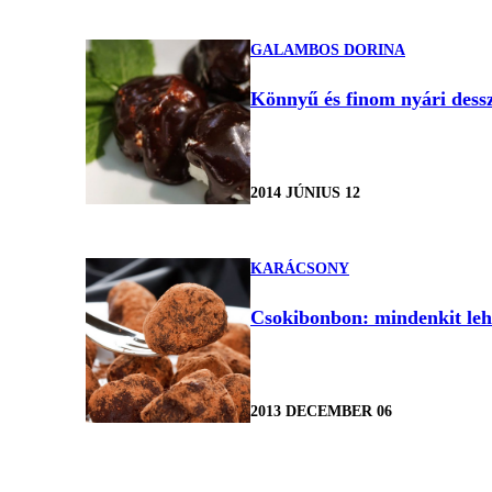
GALAMBOS DORINA
Könnyű és finom nyári dessz
2014 JÚNIUS 12
KARÁCSONY
Csokibonbon: mindenkit leh
2013 DECEMBER 06