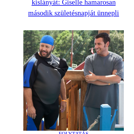
kislányát: Giselle hamarosan
második születésnapját ünnepli
FOLYTATÁS