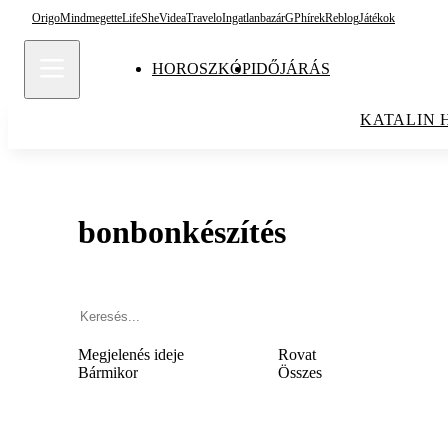
Origo
Mindmegette
Life
She
Videa
Travelo
Ingatlanbazár
GPhírek
Reblog
Játékok
HOROSZKÓP
IDŐJÁRÁS
KATALIN 
bonbonkészítés
Megjelenés ideje
Rovat
Bármikor
Összes