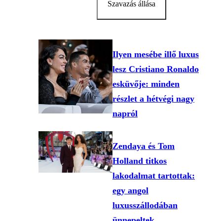
Szavazás állása
Ilyen mesébe illő luxus
lesz Cristiano Ronaldo
esküvője: minden
részlet a hétvégi nagy
napról
Zendaya és Tom
Holland titkos
lakodalmat tartottak:
egy angol
luxusszállodában
ünnepeltek