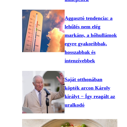
Aggasztó tendencia: a
lehűlés nem elég
markáns, a hőhullámok
egyre gyakoribbak,
hosszabbak és
intenzívebbek
Saját otthonában
köpték arcon Károly
királyt − Így reagált az
uralkodó