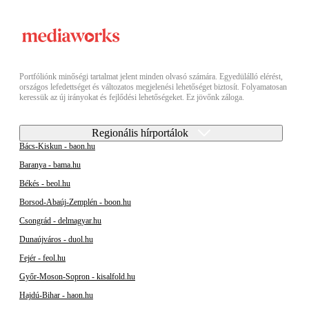
Portfóliónk minőségi tartalmat jelent minden olvasó számára. Egyedülálló elérést,
országos lefedettséget és változatos megjelenési lehetőséget biztosít. Folyamatosan
keressük az új irányokat és fejlődési lehetőségeket. Ez jövőnk záloga.
Regionális hírportálok
Bács-Kiskun - baon.hu
Baranya - bama.hu
Békés - beol.hu
Borsod-Abaúj-Zemplén - boon.hu
Csongrád - delmagyar.hu
Dunaújváros - duol.hu
Fejér - feol.hu
Győr-Moson-Sopron - kisalfold.hu
Hajdú-Bihar - haon.hu