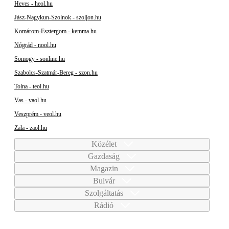
Heves - heol.hu
Jász-Nagykun-Szolnok - szoljon.hu
Komárom-Esztergom - kemma.hu
Nógrád - nool.hu
Somogy - sonline.hu
Szabolcs-Szatmár-Bereg - szon.hu
Tolna - teol.hu
Vas - vaol.hu
Veszprém - veol.hu
Zala - zaol.hu
Közélet
Gazdaság
Magazin
Bulvár
Szolgáltatás
Rádió