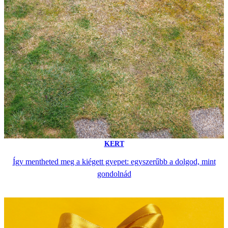
KERT
Így mentheted meg a kiégett gyepet: egyszerűbb a dolgod, mint
gondolnád