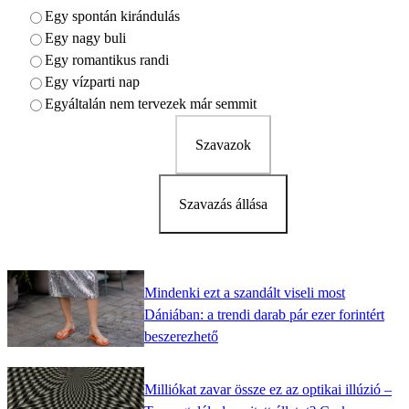
Egy spontán kirándulás
Egy nagy buli
Egy romantikus randi
Egy vízparti nap
Egyáltalán nem tervezek már semmit
Szavazok
Szavazás állása
Mindenki ezt a szandált viseli most
Dániában: a trendi darab pár ezer forintért
beszerezhető
Milliókat zavar össze ez az optikai illúzió –