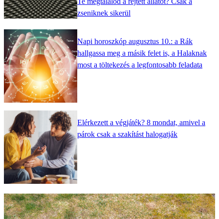
Te megtalálod a rejtett állatot? Csak a
zseniknek sikerül
Napi horoszkóp augusztus 10.: a Rák
hallgassa meg a másik felet is, a Halaknak
most a töltekezés a legfontosabb feladata
Elérkezett a végjáték? 8 mondat, amivel a
párok csak a szakítást halogatják