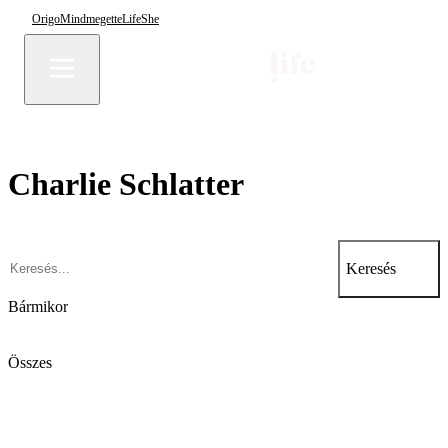
Origo
Mindmegette
Life
She
Charlie Schlatter
Keresés
Bármikor
Összes