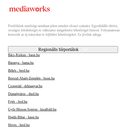
Portfóliónk minőségi tartalmat jelent minden olvasó számára. Egyedülálló elérést,
országos lefedettséget és változatos megjelenési lehetőséget biztosít. Folyamatosan
keressük az új irányokat és fejlődési lehetőségeket. Ez jövőnk záloga.
Regionális hírportálok
Bács-Kiskun - baon.hu
Baranya - bama.hu
Békés - beol.hu
Borsod-Abaúj-Zemplén - boon.hu
Csongrád - delmagyar.hu
Dunaújváros - duol.hu
Fejér - feol.hu
Győr-Moson-Sopron - kisalfold.hu
Hajdú-Bihar - haon.hu
Heves - heol.hu