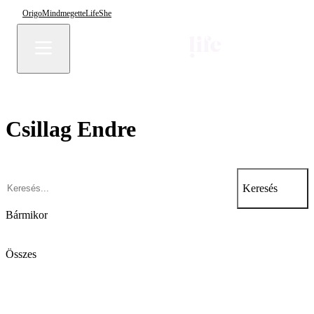
Origo
Mindmegette
Life
She
Csillag Endre
Keresés
Bármikor
Összes