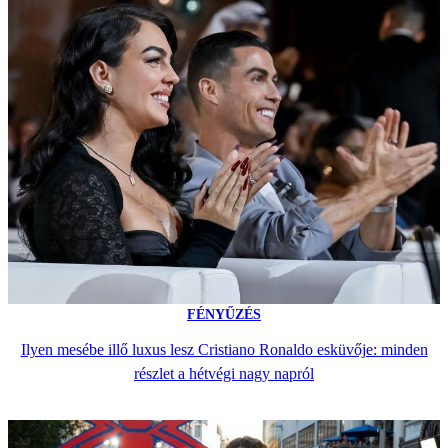
FÉNYŰZÉS
Ilyen mesébe illő luxus lesz Cristiano Ronaldo esküvője: minden
részlet a hétvégi nagy napról