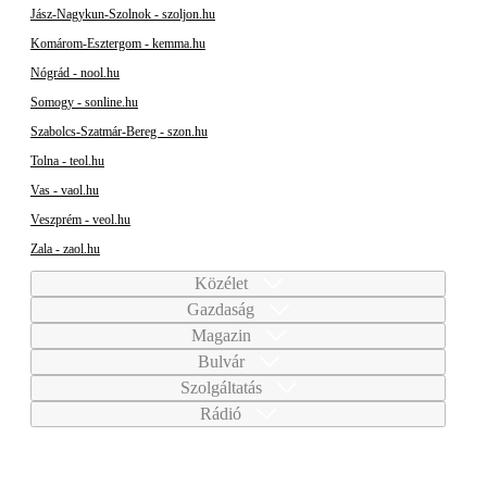
Jász-Nagykun-Szolnok - szoljon.hu
Komárom-Esztergom - kemma.hu
Nógrád - nool.hu
Somogy - sonline.hu
Szabolcs-Szatmár-Bereg - szon.hu
Tolna - teol.hu
Vas - vaol.hu
Veszprém - veol.hu
Zala - zaol.hu
Közélet
Gazdaság
Magazin
Bulvár
Szolgáltatás
Rádió