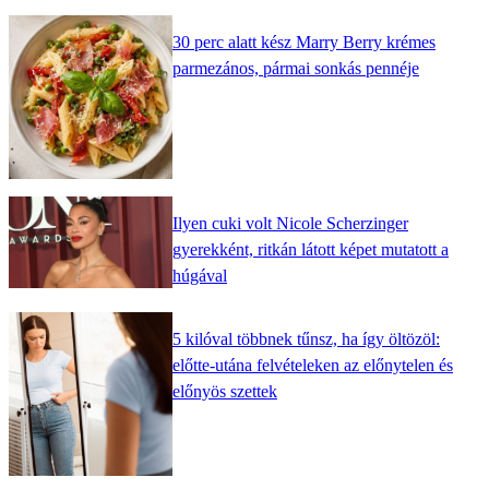
30 perc alatt kész Marry Berry krémes
parmezános, pármai sonkás pennéje
Ilyen cuki volt Nicole Scherzinger
gyerekként, ritkán látott képet mutatott a
húgával
5 kilóval többnek tűnsz, ha így öltözöl:
előtte-utána felvételeken az előnytelen és
előnyös szettek