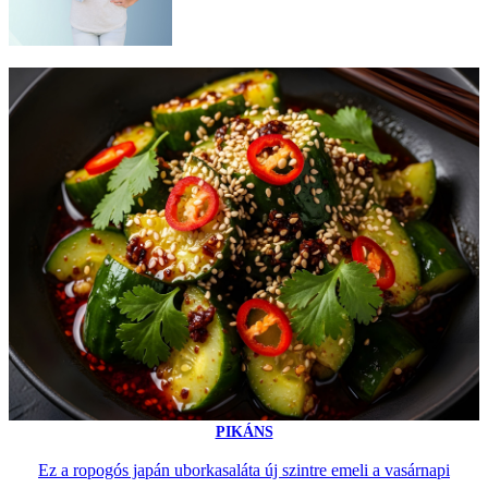
PIKÁNS
Ez a ropogós japán uborkasaláta új szintre emeli a vasárnapi