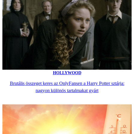
HOLLYWOOD
Brutális összeget keres az OnlyFansen a Harry Potter sztárja:
nagyon különös tartalmakat gyárt