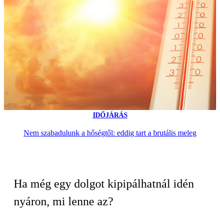
IDŐJÁRÁS
Nem szabadulunk a hőségtől: eddig tart a brutális meleg
Ha még egy dolgot kipipálhatnál idén
nyáron, mi lenne az?