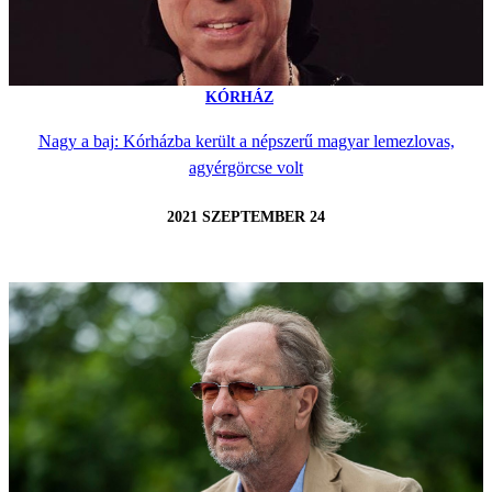
KÓRHÁZ
Nagy a baj: Kórházba került a népszerű magyar lemezlovas,
agyérgörcse volt
2021 SZEPTEMBER 24