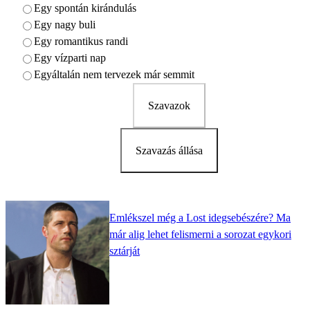
Egy spontán kirándulás
Egy nagy buli
Egy romantikus randi
Egy vízparti nap
Egyáltalán nem tervezek már semmit
Szavazok
Szavazás állása
Emlékszel még a Lost idegsebészére? Ma
már alig lehet felismerni a sorozat egykori
sztárját