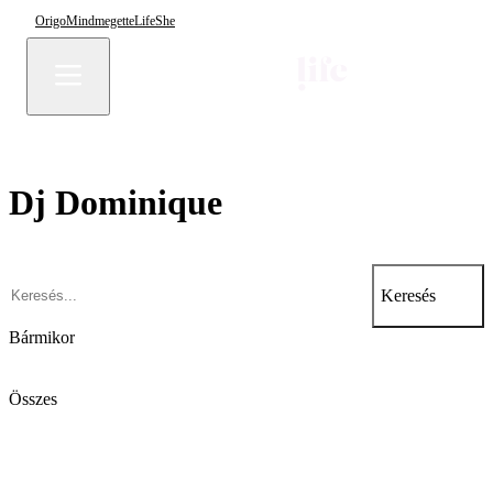
Origo
Mindmegette
Life
She
Dj Dominique
Keresés
Bármikor
Összes