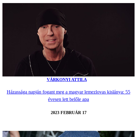
VÁRKONYI ATTILA
Házassága napján fogant meg a magyar lemezlovas kislánya: 55
évesen lett belőle apa
2023 FEBRUÁR 17