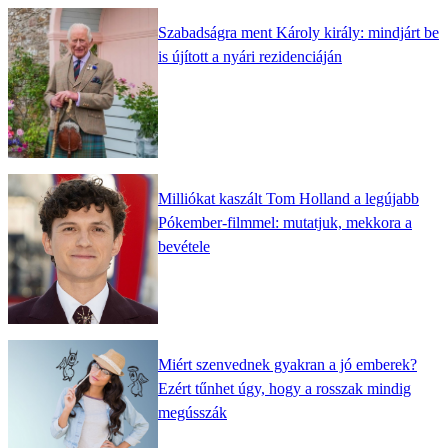
Szabadságra ment Károly király: mindjárt be
is újított a nyári rezidenciáján
Milliókat kaszált Tom Holland a legújabb
Pókember-filmmel: mutatjuk, mekkora a
bevétele
Miért szenvednek gyakran a jó emberek?
Ezért tűnhet úgy, hogy a rosszak mindig
megússzák