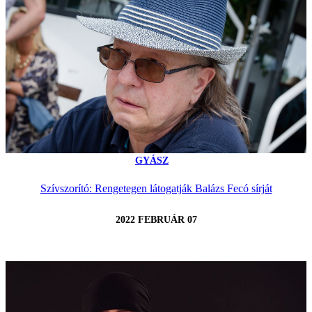
GYÁSZ
Szívszorító: Rengetegen látogatják Balázs Fecó sírját
2022 FEBRUÁR 07