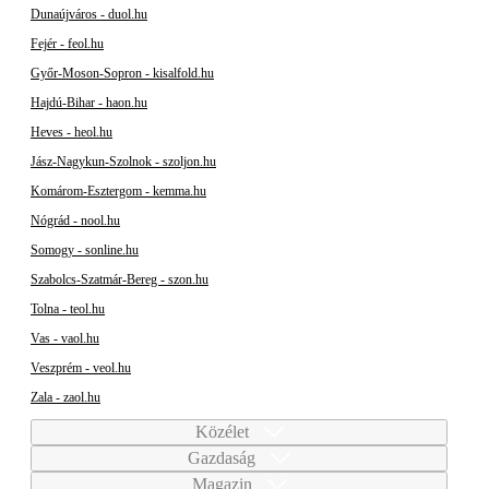
Dunaújváros - duol.hu
Fejér - feol.hu
Győr-Moson-Sopron - kisalfold.hu
Hajdú-Bihar - haon.hu
Heves - heol.hu
Jász-Nagykun-Szolnok - szoljon.hu
Komárom-Esztergom - kemma.hu
Nógrád - nool.hu
Somogy - sonline.hu
Szabolcs-Szatmár-Bereg - szon.hu
Tolna - teol.hu
Vas - vaol.hu
Veszprém - veol.hu
Zala - zaol.hu
Közélet
Gazdaság
Magazin