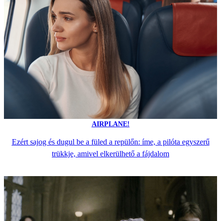
AIRPLANE!
Ezért sajog és dugul be a füled a repülőn: íme, a pilóta egyszerű
trükkje, amivel elkerülhető a fájdalom