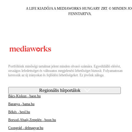
A LIFE KIADÓJA A MEDIAWORKS HUNGARY ZRT. © MINDEN J
FENNTARTVA.
Portfóliónk minőségi tartalmat jelent minden olvasó számára. Egyedülálló elérést,
országos lefedettséget és változatos megjelenési lehetőséget biztosít. Folyamatosan
keressük az új irányokat és fejlődési lehetőségeket. Ez jövőnk záloga.
Regionális hírportálok
Bács-Kiskun - baon.hu
Baranya - bama.hu
Békés - beol.hu
Borsod-Abaúj-Zemplén - boon.hu
Csongrád - delmagyar.hu