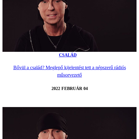
CSALÁD
Bővül a család? Meglepő kijelentést tett a népszerű rádiós
műsorvezető
2022 FEBRUÁR 04