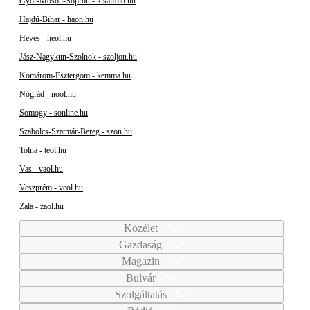
Győr-Moson-Sopron - kisalfold.hu
Hajdú-Bihar - haon.hu
Heves - heol.hu
Jász-Nagykun-Szolnok - szoljon.hu
Komárom-Esztergom - kemma.hu
Nógrád - nool.hu
Somogy - sonline.hu
Szabolcs-Szatmár-Bereg - szon.hu
Tolna - teol.hu
Vas - vaol.hu
Veszprém - veol.hu
Zala - zaol.hu
Közélet
Gazdaság
Magazin
Bulvár
Szolgáltatás