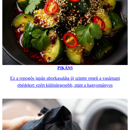
PIKÁNS
Ez a ropogós japán uborkasaláta új szintre emeli a vasárnapi
ebédeket: ezért különlegesebb, mint a hagyományos