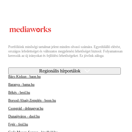
Portfóliónk minőségi tartalmat jelent minden olvasó számára. Egyedülálló elérést,
országos lefedettséget és változatos megjelenési lehetőséget biztosít. Folyamatosan
keressük az új irányokat és fejlődési lehetőségeket. Ez jövőnk záloga.
Regionális hírportálok
Bács-Kiskun - baon.hu
Baranya - bama.hu
Békés - beol.hu
Borsod-Abaúj-Zemplén - boon.hu
Csongrád - delmagyar.hu
Dunaújváros - duol.hu
Fejér - feol.hu