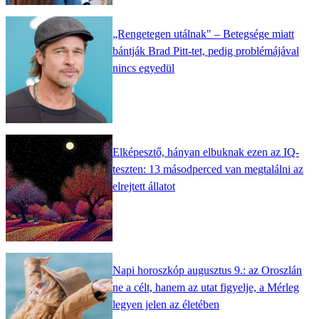
„Rengetegen utálnak" – Betegsége miatt
bántják Brad Pitt-tet, pedig problémájával
nincs egyedül
Elképesztő, hányan elbuknak ezen az IQ-
teszten: 13 másodperced van megtalálni az
elrejtett állatot
Napi horoszkóp augusztus 9.: az Oroszlán
ne a célt, hanem az utat figyelje, a Mérleg
legyen jelen az életében