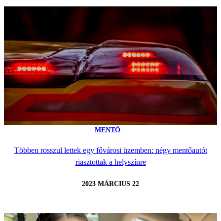
MENTŐ
Többen rosszul lettek egy fővárosi üzemben: négy mentőautót
riasztottak a helyszínre
2023 MÁRCIUS 22