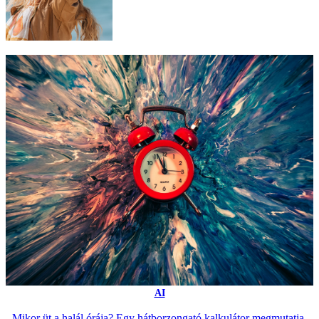
AI
Mikor üt a halál órája? Egy hátborzongató kalkulátor megmutatja,