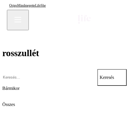
Origo
Mindmegette
Life
She
rosszullét
Keresés
Bármikor
Összes