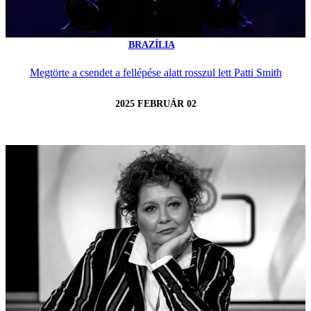
BRAZÍLIA
Megtörte a csendet a fellépése alatt rosszul lett Patti Smith
2025 FEBRUÁR 02