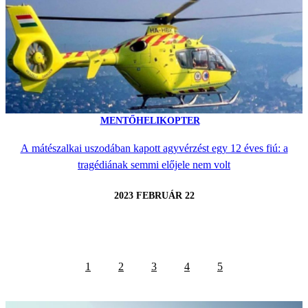
MENTŐHELIKOPTER
A mátészalkai uszodában kapott agyvérzést egy 12 éves fiú: a
tragédiának semmi előjele nem volt
2023 FEBRUÁR 22
1
2
3
4
5