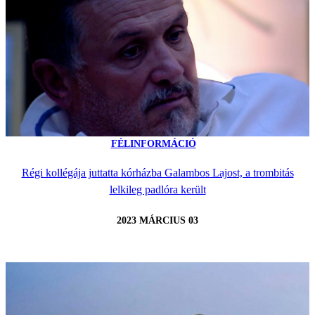
FÉLINFORMÁCIÓ
Régi kollégája juttatta kórházba Galambos Lajost, a trombitás
lelkileg padlóra került
2023 MÁRCIUS 03