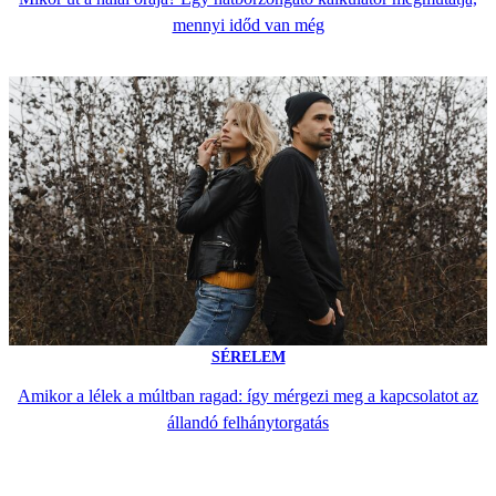
mennyi időd van még
SÉRELEM
Amikor a lélek a múltban ragad: így mérgezi meg a kapcsolatot az
állandó felhánytorgatás