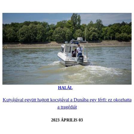
HALÁL
Kutyájával együtt hajtott kocsijával a Dunába egy férfi: ez okozhatta
a tragédiát
2023 ÁPRILIS 03