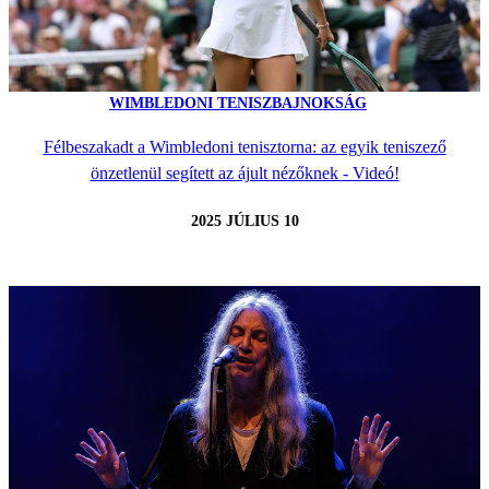
WIMBLEDONI TENISZBAJNOKSÁG
Félbeszakadt a Wimbledoni tenisztorna: az egyik teniszező
önzetlenül segített az ájult nézőknek - Videó!
2025 JÚLIUS 10