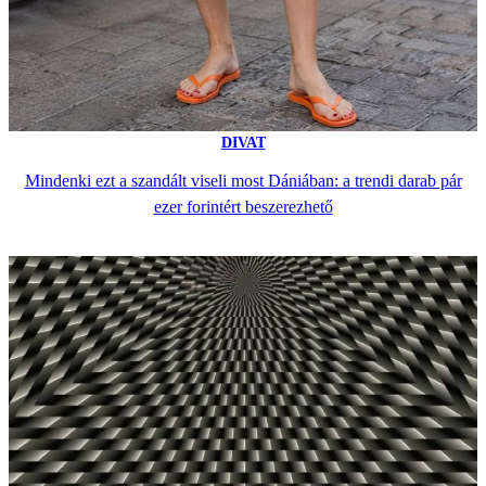
DIVAT
Mindenki ezt a szandált viseli most Dániában: a trendi darab pár
ezer forintért beszerezhető