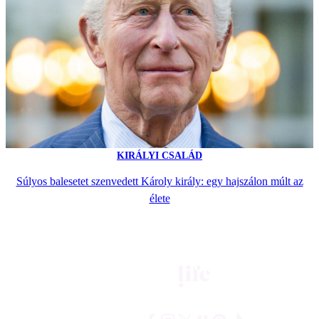
KIRÁLYI CSALÁD
Súlyos balesetet szenvedett Károly király: egy hajszálon múlt az
élete