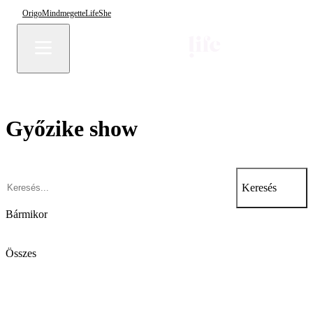
Origo
Mindmegette
Life
She
Győzike show
Keresés
Bármikor
Összes