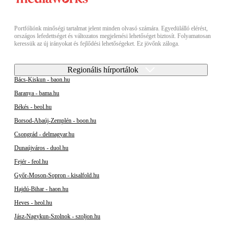
Portfóliónk minőségi tartalmat jelent minden olvasó számára. Egyedülálló elérést,
országos lefedettséget és változatos megjelenési lehetőséget biztosít. Folyamatosan
keressük az új irányokat és fejlődési lehetőségeket. Ez jövőnk záloga.
Regionális hírportálok
Bács-Kiskun - baon.hu
Baranya - bama.hu
Békés - beol.hu
Borsod-Abaúj-Zemplén - boon.hu
Csongrád - delmagyar.hu
Dunaújváros - duol.hu
Fejér - feol.hu
Győr-Moson-Sopron - kisalfold.hu
Hajdú-Bihar - haon.hu
Heves - heol.hu
Jász-Nagykun-Szolnok - szoljon.hu