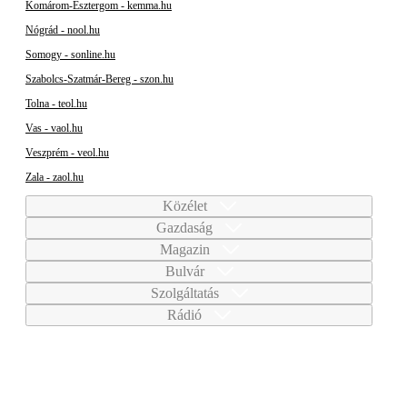
Komárom-Esztergom - kemma.hu
Nógrád - nool.hu
Somogy - sonline.hu
Szabolcs-Szatmár-Bereg - szon.hu
Tolna - teol.hu
Vas - vaol.hu
Veszprém - veol.hu
Zala - zaol.hu
Közélet
Gazdaság
Magazin
Bulvár
Szolgáltatás
Rádió