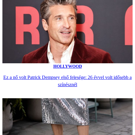
HOLLYWOOD
Ez a nő volt Patrick Dempsey első felesége: 26 évvel volt idősebb a
színésznél