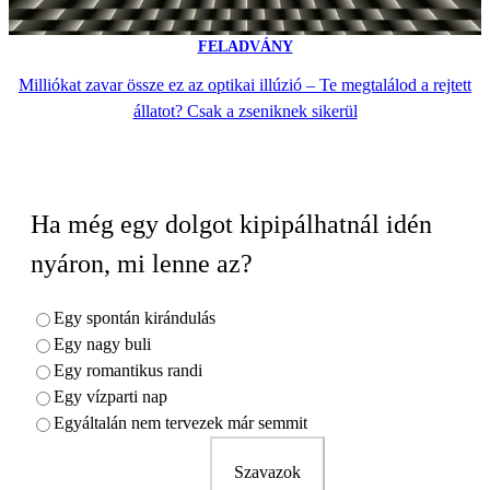
FELADVÁNY
Milliókat zavar össze ez az optikai illúzió – Te megtalálod a rejtett
állatot? Csak a zseniknek sikerül
Ha még egy dolgot kipipálhatnál idén
nyáron, mi lenne az?
Egy spontán kirándulás
Egy nagy buli
Egy romantikus randi
Egy vízparti nap
Egyáltalán nem tervezek már semmit
Szavazok