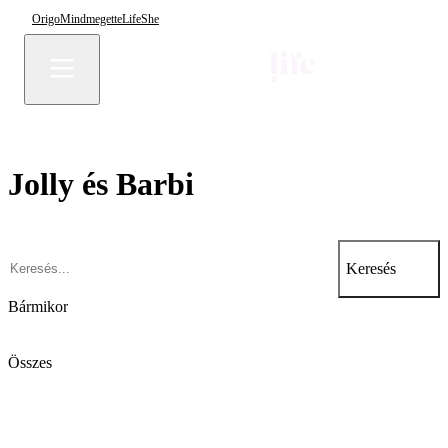
Origo
Mindmegette
Life
She
Jolly és Barbi
Keresés
Bármikor
Összes