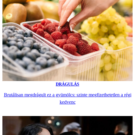
DRÁGULÁS
Brutálisan megdrágult ez a gyümölcs: szinte megfizethetetlen a régi
kedvenc