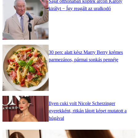
Saját otthonában köpték arcon Károly
királyt − Így reagált az uralkodó
30 perc alatt kész Marry Berry krémes
parmezános, pármai sonkás pennéje
Ilyen cuki volt Nicole Scherzinger
gyerekként, ritkán látott képet mutatott a
húgával