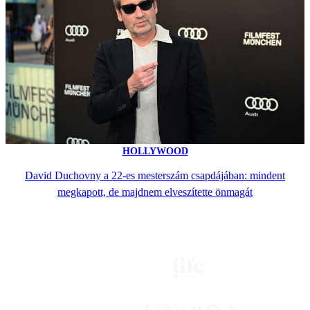
HOLLYWOOD
David Duchovny a 22-es mesterszám csapdájában: mindent
megkapott, de majdnem elveszítette önmagát