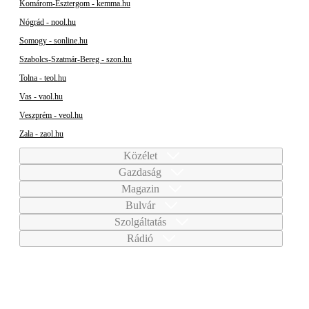
Komárom-Esztergom - kemma.hu
Nógrád - nool.hu
Somogy - sonline.hu
Szabolcs-Szatmár-Bereg - szon.hu
Tolna - teol.hu
Vas - vaol.hu
Veszprém - veol.hu
Zala - zaol.hu
Közélet
Gazdaság
Magazin
Bulvár
Szolgáltatás
Rádió