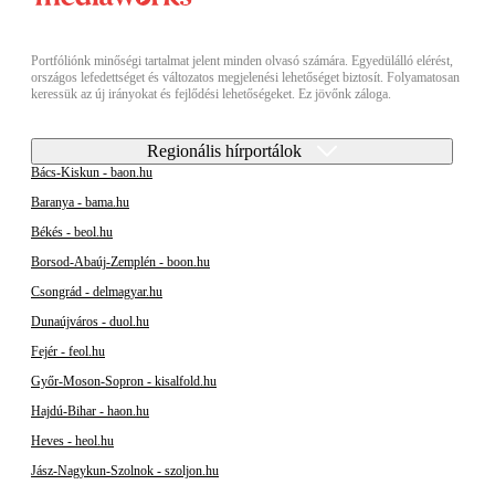
Portfóliónk minőségi tartalmat jelent minden olvasó számára. Egyedülálló elérést,
országos lefedettséget és változatos megjelenési lehetőséget biztosít. Folyamatosan
keressük az új irányokat és fejlődési lehetőségeket. Ez jövőnk záloga.
Regionális hírportálok
Bács-Kiskun - baon.hu
Baranya - bama.hu
Békés - beol.hu
Borsod-Abaúj-Zemplén - boon.hu
Csongrád - delmagyar.hu
Dunaújváros - duol.hu
Fejér - feol.hu
Győr-Moson-Sopron - kisalfold.hu
Hajdú-Bihar - haon.hu
Heves - heol.hu
Jász-Nagykun-Szolnok - szoljon.hu