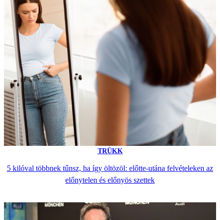
TRÜKK
5 kilóval többnek tűnsz, ha így öltözöl: előtte-utána felvételeken az
előnytelen és előnyös szettek