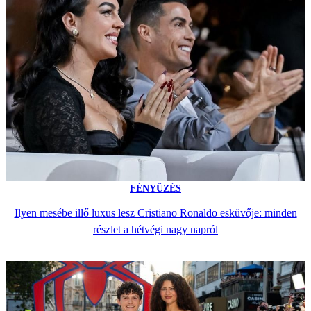
FÉNYŰZÉS
Ilyen mesébe illő luxus lesz Cristiano Ronaldo esküvője: minden
részlet a hétvégi nagy napról