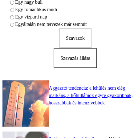
Egy nagy buli
Egy romantikus randi
Egy vízparti nap
Egyáltalán nem tervezek már semmit
Szavazok
Szavazás állása
Aggasztó tendencia: a lehűlés nem elég
markáns, a hőhullámok egyre gyakoribbak,
hosszabbak és intenzívebbek