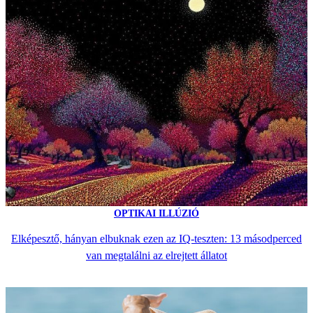
OPTIKAI ILLÚZIÓ
Elképesztő, hányan elbuknak ezen az IQ-teszten: 13 másodperced
van megtalálni az elrejtett állatot