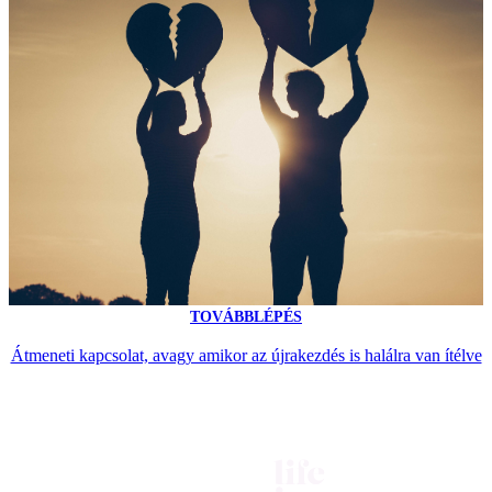
TOVÁBBLÉPÉS
Átmeneti kapcsolat, avagy amikor az újrakezdés is halálra van ítélve