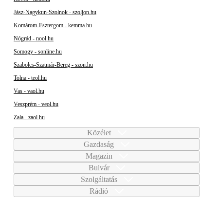
Jász-Nagykun-Szolnok - szoljon.hu
Komárom-Esztergom - kemma.hu
Nógrád - nool.hu
Somogy - sonline.hu
Szabolcs-Szatmár-Bereg - szon.hu
Tolna - teol.hu
Vas - vaol.hu
Veszprém - veol.hu
Zala - zaol.hu
Közélet
Gazdaság
Magazin
Bulvár
Szolgáltatás
Rádió