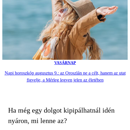
VASÁRNAP
Napi horoszkóp augusztus 9.: az Oroszlán ne a célt, hanem az utat
figyelje, a Mérleg legyen jelen az életében
Ha még egy dolgot kipipálhatnál idén
nyáron, mi lenne az?