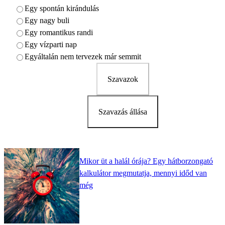
Egy spontán kirándulás
Egy nagy buli
Egy romantikus randi
Egy vízparti nap
Egyáltalán nem tervezek már semmit
Szavazok
Szavazás állása
Mikor üt a halál órája? Egy hátborzongató
kalkulátor megmutatja, mennyi időd van
még