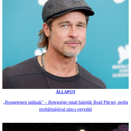
ÁLLAPOT
„Rengetegen utálnak" – Betegsége miatt bántják Brad Pitt-tet, pedig
problémájával nincs egyedül