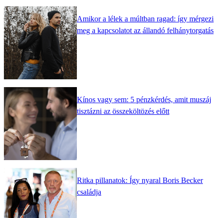
Amikor a lélek a múltban ragad: így mérgezi
meg a kapcsolatot az állandó felhánytorgatás
Kínos vagy sem: 5 pénzkérdés, amit muszáj
tisztázni az összeköltözés előtt
Ritka pillanatok: Így nyaral Boris Becker
családja