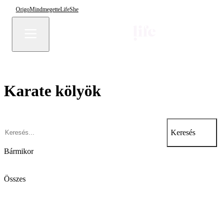
Origo
Mindmegette
Life
She
Karate kölyök
Keresés
Bármikor
Összes