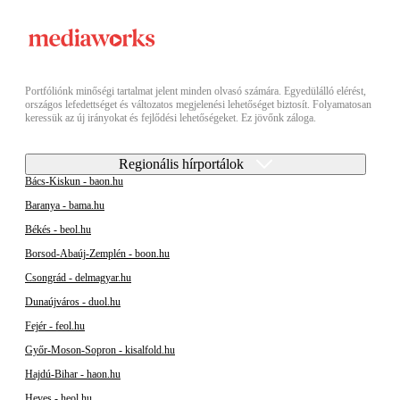
Portfóliónk minőségi tartalmat jelent minden olvasó számára. Egyedülálló elérést,
országos lefedettséget és változatos megjelenési lehetőséget biztosít. Folyamatosan
keressük az új irányokat és fejlődési lehetőségeket. Ez jövőnk záloga.
Regionális hírportálok
Bács-Kiskun - baon.hu
Baranya - bama.hu
Békés - beol.hu
Borsod-Abaúj-Zemplén - boon.hu
Csongrád - delmagyar.hu
Dunaújváros - duol.hu
Fejér - feol.hu
Győr-Moson-Sopron - kisalfold.hu
Hajdú-Bihar - haon.hu
Heves - heol.hu