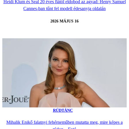
Heidi Klum és Seal 20 éves fiától eldobod az agyad: Henry Samuel
Cannes-ban tűnt fel modell édesanyja oldalán
2026 MÁJUS 16
RÚDTÁNC
Mihalik Enikő falatnyi fehérneműben mutatta meg, mire képes a