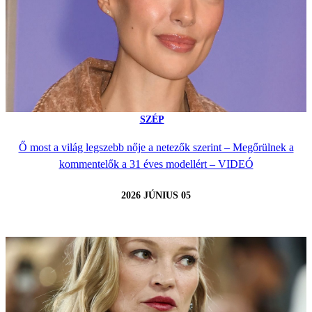
SZÉP
Ő most a világ legszebb nője a netezők szerint – Megőrülnek a
kommentelők a 31 éves modellért – VIDEÓ
2026 JÚNIUS 05