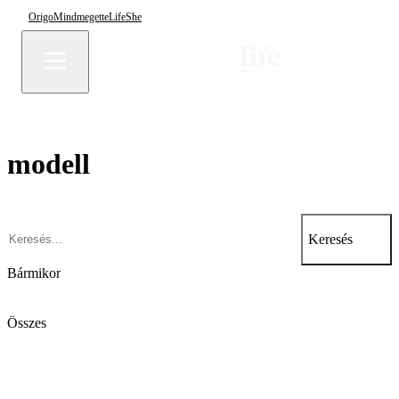
Origo
Mindmegette
Life
She
modell
Keresés
Bármikor
Összes