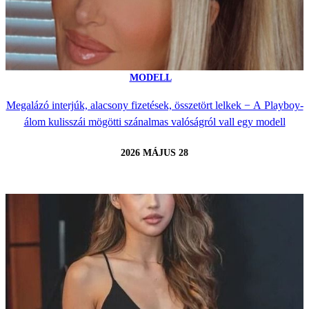
MODELL
Megalázó interjúk, alacsony fizetések, összetört lelkek − A Playboy-
álom kulisszái mögötti szánalmas valóságról vall egy modell
2026 MÁJUS 28