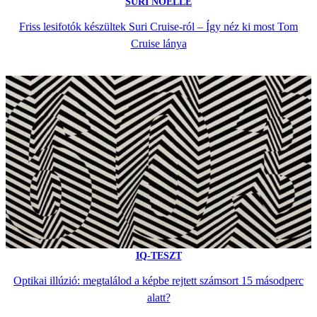
SURI NOELLE
Friss lesifotók készültek Suri Cruise-ról – Így néz ki most Tom
Cruise lánya
IQ-TESZT
Optikai illúzió: megtalálod a képbe rejtett számsort 15 másodperc
alatt?