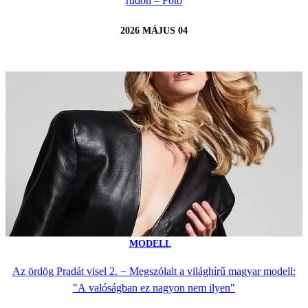
rúdon – Fotó
2026 MÁJUS 04
MODELL
Az ördög Pradát visel 2. − Megszólalt a világhírű magyar modell:
"A valóságban ez nagyon nem ilyen"