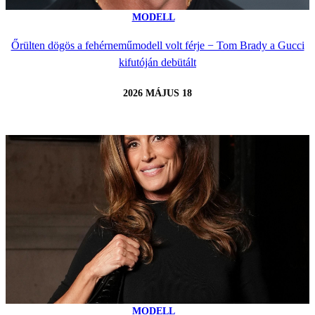
MODELL
Őrülten dögös a fehérneműmodell volt férje − Tom Brady a Gucci
kifutóján debütált
2026 MÁJUS 18
MODELL