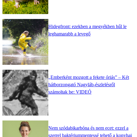
Hidegfront: ezekben a megyékben hűl le
leghamarabb a levegő
„Emberként mozgott a fekete óriás” – Két
hátborzongató Nagyláb-észlelésről
számoltak be: VIDEÓ
Nem szódabikarbóna és nem ecet: ezzel a
szerrel baktériummentessé tehető a konyhai