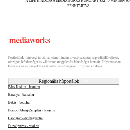
A LIFE KIADÓJA A MEDIAWORKS HUNGARY ZRT. © MINDEN J
FENNTARTVA.
Portfóliónk minőségi tartalmat jelent minden olvasó számára. Egyedülálló elérést,
országos lefedettséget és változatos megjelenési lehetőséget biztosít. Folyamatosan
keressük az új irányokat és fejlődési lehetőségeket. Ez jövőnk záloga.
Regionális hírportálok
Bács-Kiskun - baon.hu
Baranya - bama.hu
Békés - beol.hu
Borsod-Abaúj-Zemplén - boon.hu
Csongrád - delmagyar.hu
Dunaújváros - duol.hu