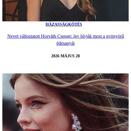
HÁZASSÁGKÖTÉS
Nevet változtatott Horváth Csenge: így hívják most a gyönyörű
édesanyát
2026 MÁJUS 28