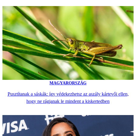
MAGYARORSZÁG
Pusztítanak a sáskák: így védekezhetsz az aszály kártevői ellen,
hogy ne rágjanak le mindent a kiskertedben