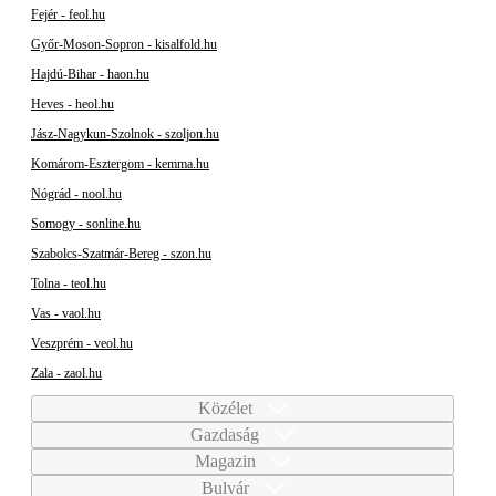
Fejér - feol.hu
Győr-Moson-Sopron - kisalfold.hu
Hajdú-Bihar - haon.hu
Heves - heol.hu
Jász-Nagykun-Szolnok - szoljon.hu
Komárom-Esztergom - kemma.hu
Nógrád - nool.hu
Somogy - sonline.hu
Szabolcs-Szatmár-Bereg - szon.hu
Tolna - teol.hu
Vas - vaol.hu
Veszprém - veol.hu
Zala - zaol.hu
Közélet
Gazdaság
Magazin
Bulvár