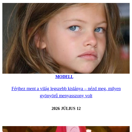
MODELL
Férjhez ment a világ legszebb kislánya – nézd meg, milyen
gyönyörű menyasszony volt
2026 JÚLIUS 12