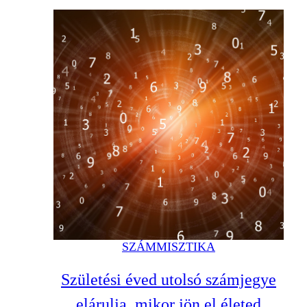
SZÁMMISZTIKA
Születési éved utolsó számjegye
elárulja, mikor jön el életed