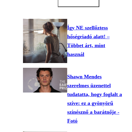
Így NE szellőztess
hőségriadó alatt! –
Többet árt, mint
használ
Shawn Mendes
szerelmes üzenettel
tudatatta, hogy foglalt a
szíve: ez a gyönyörű
színésznő a barátnője -
Fotó