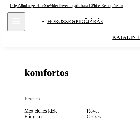
Origo
Mindmegette
Life
She
Videa
Travelo
Ingatlanbazár
GPhírek
Reblog
Játékok
HOROSZKÓP
IDŐJÁRÁS
KATALIN 
komfortos
Megjelenés ideje
Rovat
Bármikor
Összes