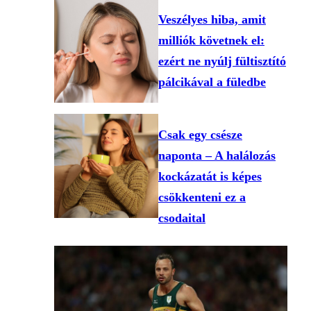
Veszélyes hiba, amit
milliók követnek el:
ezért ne nyúlj fültisztító
pálcikával a füledbe
Csak egy csésze
naponta – A halálozás
kockázatát is képes
csökkenteni ez a
csodaital