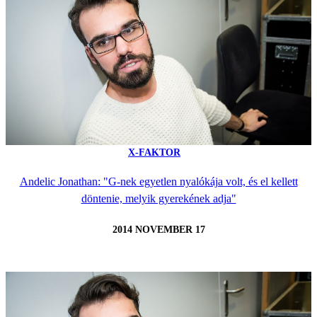
X-FAKTOR
Andelic Jonathan: "G-nek egyetlen nyalókája volt, és el kellett
döntenie, melyik gyerekének adja"
2014 NOVEMBER 17