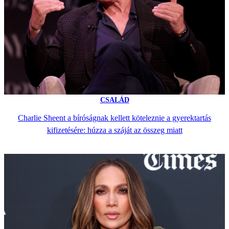
CSALÁD
Charlie Sheent a bíróságnak kellett köteleznie a gyerektartás
kifizetésére: húzza a száját az összeg miatt