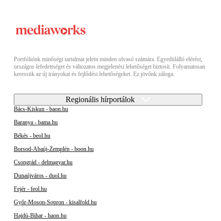
Portfóliónk minőségi tartalmat jelent minden olvasó számára. Egyedülálló elérést,
országos lefedettséget és változatos megjelenési lehetőséget biztosít. Folyamatosan
keressük az új irányokat és fejlődési lehetőségeket. Ez jövőnk záloga.
Regionális hírportálok
Bács-Kiskun - baon.hu
Baranya - bama.hu
Békés - beol.hu
Borsod-Abaúj-Zemplén - boon.hu
Csongrád - delmagyar.hu
Dunaújváros - duol.hu
Fejér - feol.hu
Győr-Moson-Sopron - kisalfold.hu
Hajdú-Bihar - haon.hu