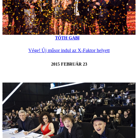
TÓTH GABI
Vége! Új műsor indul az X-Faktor helyett
2015 FEBRUÁR 23