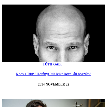
TÓTH GABI
Kocsis Tibi: "Horányi Juli lelke közel áll hozzám"
2014 NOVEMBER 22