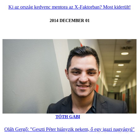
Ki az ország kedvenc mentora az X-Faktorban? Most kiderült!
2014 DECEMBER 01
TÓTH GABI
Oláh Gergő: "Geszti Péter hiányzik nekem, ő egy igazi nagyágyú"