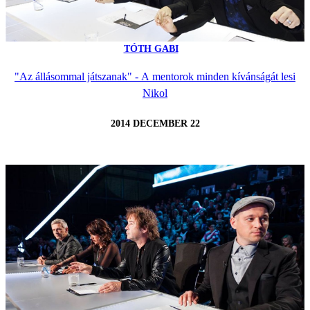
TÓTH GABI
"Az állásommal játszanak" - A mentorok minden kívánságát lesi
Nikol
2014 DECEMBER 22