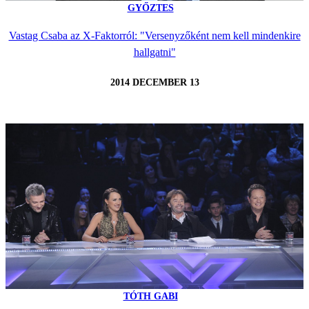
GYŐZTES
Vastag Csaba az X-Faktorról: "Versenyzőként nem kell mindenkire
hallgatni"
2014 DECEMBER 13
TÓTH GABI