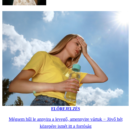
ELŐREJELZÉS
Mégsem hűl le annyira a levegő, amennyire vártuk − Jövő hét
közepére ismét itt a forróság