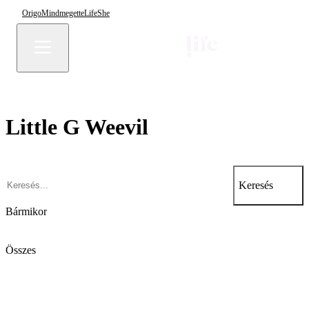
Origo
Mindmegette
Life
She
Little G Weevil
Keresés
Bármikor
Összes