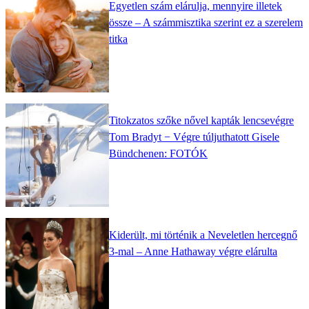
Egyetlen szám elárulja, mennyire illetek
össze – A számmisztika szerint ez a szerelem
titka
Titokzatos szőke nővel kapták lencsevégre
Tom Bradyt − Végre túljuthatott Gisele
Bündchenen: FOTÓK
Kiderült, mi történik a Neveletlen hercegnő
3-mal – Anne Hathaway végre elárulta