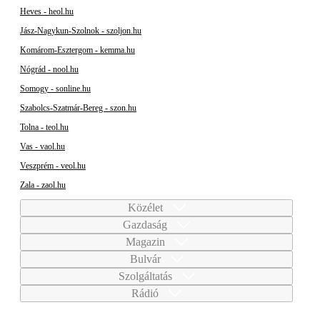
Heves - heol.hu
Jász-Nagykun-Szolnok - szoljon.hu
Komárom-Esztergom - kemma.hu
Nógrád - nool.hu
Somogy - sonline.hu
Szabolcs-Szatmár-Bereg - szon.hu
Tolna - teol.hu
Vas - vaol.hu
Veszprém - veol.hu
Zala - zaol.hu
Közélet
Gazdaság
Magazin
Bulvár
Szolgáltatás
Rádió