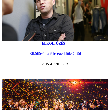
ELKÖLTÖZÉS
Elköltözött a felesége Little G-től
2015 ÁPRILIS 02