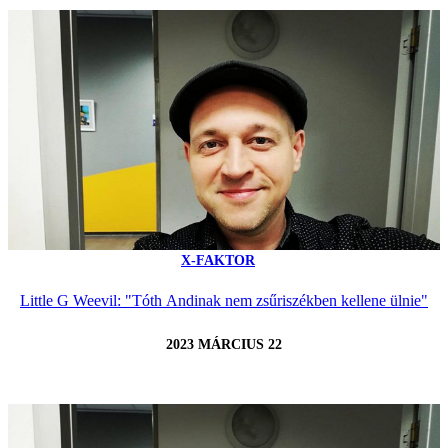
X-FAKTOR
Little G Weevil: "Tóth Andinak nem zsűriszékben kellene ülnie"
2023 MÁRCIUS 22