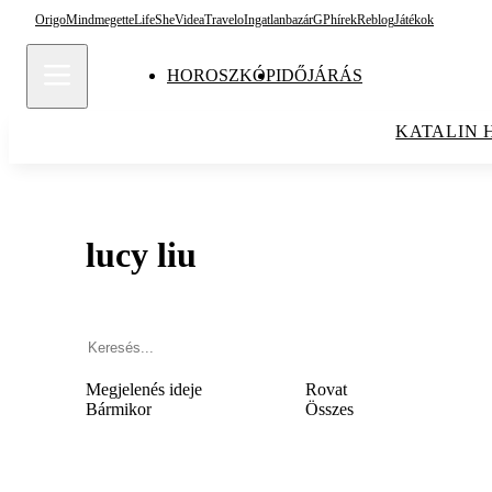
Origo
Mindmegette
Life
She
Videa
Travelo
Ingatlanbazár
GPhírek
Reblog
Játékok
HOROSZKÓP
IDŐJÁRÁS
KATALIN 
lucy liu
Megjelenés ideje
Rovat
Bármikor
Összes