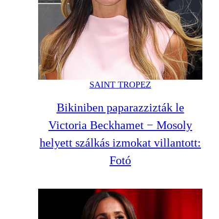
SAINT TROPEZ
Bikiniben paparazzizták le
Victoria Beckhamet − Mosoly
helyett szálkás izmokat villantott:
Fotó