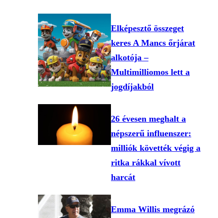
Elképesztő összeget
keres A Mancs őrjárat
alkotója –
Multimilliomos lett a
jogdíjakból
26 évesen meghalt a
népszerű influenszer:
milliók követték végig a
ritka rákkal vívott
harcát
Emma Willis megrázó