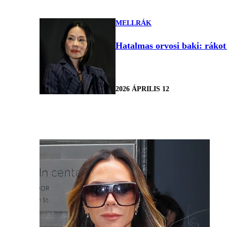
MELLRÁK
Hatalmas orvosi baki: rákot
2026 ÁPRILIS 12