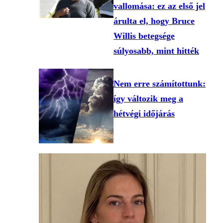
vallomása: ez az első jel
árulta el, hogy Bruce
Willis betegsége
súlyosabb, mint hitték
Nem erre számítottunk:
így változik meg a
hétvégi időjárás