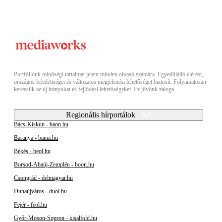
Portfóliónk minőségi tartalmat jelent minden olvasó számára. Egyedülálló elérést,
országos lefedettséget és változatos megjelenési lehetőséget biztosít. Folyamatosan
keressük az új irányokat és fejlődési lehetőségeket. Ez jövőnk záloga.
Regionális hírportálok
Bács-Kiskun - baon.hu
Baranya - bama.hu
Békés - beol.hu
Borsod-Abaúj-Zemplén - boon.hu
Csongrád - delmagyar.hu
Dunaújváros - duol.hu
Fejér - feol.hu
Győr-Moson-Sopron - kisalfold.hu