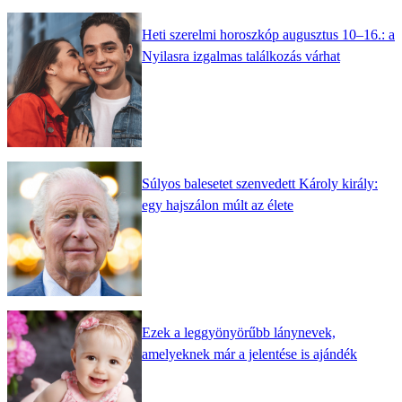
Heti szerelmi horoszkóp augusztus 10–16.: a
Nyilasra izgalmas találkozás várhat
Súlyos balesetet szenvedett Károly király:
egy hajszálon múlt az élete
Ezek a leggyönyörűbb lánynevek,
amelyeknek már a jelentése is ajándék