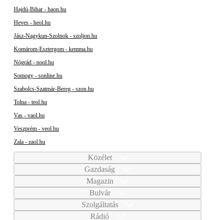
Hajdú-Bihar - haon.hu
Heves - heol.hu
Jász-Nagykun-Szolnok - szoljon.hu
Komárom-Esztergom - kemma.hu
Nógrád - nool.hu
Somogy - sonline.hu
Szabolcs-Szatmár-Bereg - szon.hu
Tolna - teol.hu
Vas - vaol.hu
Veszprém - veol.hu
Zala - zaol.hu
Közélet
Gazdaság
Magazin
Bulvár
Szolgáltatás
Rádió