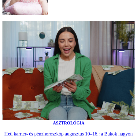
ASZTROLÓGIA
Heti karrier- és pénzhoroszkóp augusztus 10–16.: a Bakok nagyon