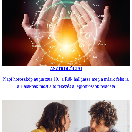
ASZTROLÓGIAI
Napi horoszkóp augusztus 10.: a Rák hallgassa meg a másik felet is,
a Halaknak most a töltekezés a legfontosabb feladata