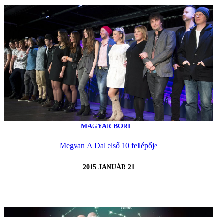
MAGYAR BORI
Megvan A Dal első 10 fellépője
2015 JANUÁR 21