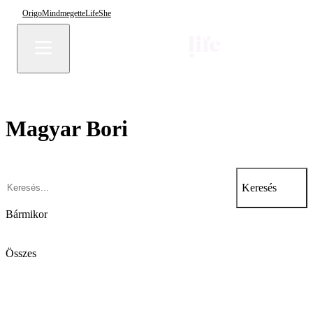
Origo
Mindmegette
Life
She
Magyar Bori
Keresés
Bármikor
Összes