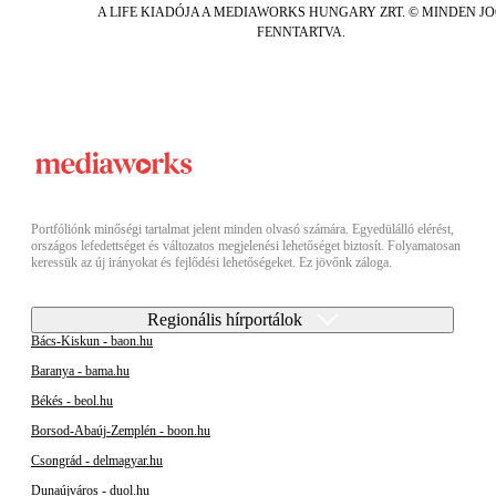
A LIFE KIADÓJA A MEDIAWORKS HUNGARY ZRT. © MINDEN J
FENNTARTVA.
Portfóliónk minőségi tartalmat jelent minden olvasó számára. Egyedülálló elérést,
országos lefedettséget és változatos megjelenési lehetőséget biztosít. Folyamatosan
keressük az új irányokat és fejlődési lehetőségeket. Ez jövőnk záloga.
Regionális hírportálok
Bács-Kiskun - baon.hu
Baranya - bama.hu
Békés - beol.hu
Borsod-Abaúj-Zemplén - boon.hu
Csongrád - delmagyar.hu
Dunaújváros - duol.hu