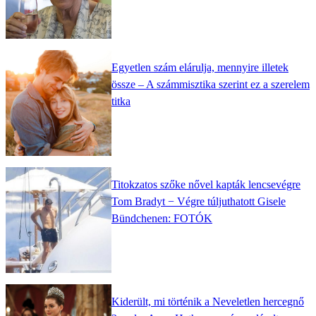
Egyetlen szám elárulja, mennyire illetek
össze – A számmisztika szerint ez a szerelem
titka
Titokzatos szőke nővel kapták lencsevégre
Tom Bradyt − Végre túljuthatott Gisele
Bündchenen: FOTÓK
Kiderült, mi történik a Neveletlen hercegnő