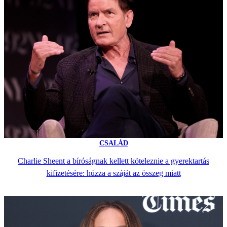
CSALÁD
Charlie Sheent a bíróságnak kellett köteleznie a gyerektartás
kifizetésére: húzza a száját az összeg miatt