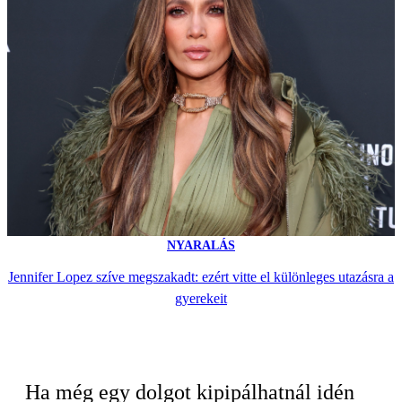
NYARALÁS
Jennifer Lopez szíve megszakadt: ezért vitte el különleges utazásra a
gyerekeit
Ha még egy dolgot kipipálhatnál idén