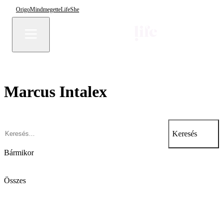
Origo
Mindmegette
Life
She
Marcus Intalex
Keresés
Bármikor
Összes