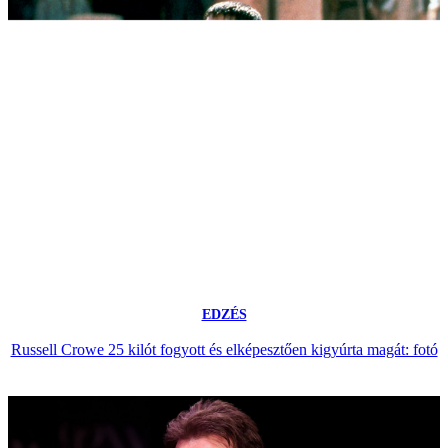
EDZÉS
Russell Crowe 25 kilót fogyott és elképesztően kigyúrta magát: fotó