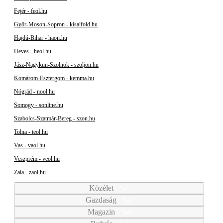
Fejér - feol.hu
Győr-Moson-Sopron - kisalfold.hu
Hajdú-Bihar - haon.hu
Heves - heol.hu
Jász-Nagykun-Szolnok - szoljon.hu
Komárom-Esztergom - kemma.hu
Nógrád - nool.hu
Somogy - sonline.hu
Szabolcs-Szatmár-Bereg - szon.hu
Tolna - teol.hu
Vas - vaol.hu
Veszprém - veol.hu
Zala - zaol.hu
Közélet
Gazdaság
Magazin