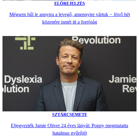
ELŐREJELZÉS
Mégsem hűl le annyira a levegő, amennyire vártuk − Jövő hét
közepére ismét itt a forróság
SZTÁRCSEMETE
Eljegyezték Jamie Oliver 24 éves lányát: Poppy megmutatta
hatalmas gyűrűjét