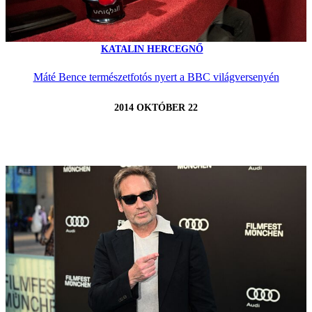
KATALIN HERCEGNŐ
Máté Bence természetfotós nyert a BBC világversenyén
2014 OKTÓBER 22