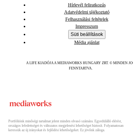
Hírlevél feliratkozás
Adatvédelmi tájékoztató
Felhasználási feltételek
Impresszum
Süti beállítások
Média ajánlat
A LIFE KIADÓJA A MEDIAWORKS HUNGARY ZRT. © MINDEN J
FENNTARTVA.
Portfóliónk minőségi tartalmat jelent minden olvasó számára. Egyedülálló elérést,
országos lefedettséget és változatos megjelenési lehetőséget biztosít. Folyamatosan
keressük az új irányokat és fejlődési lehetőségeket. Ez jövőnk záloga.