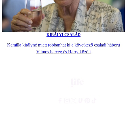
KIRÁLYI CSALÁD
Kamilla királyné miatt robbanhat ki a következő családi háború
Vilmos herceg és Harry között