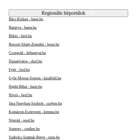
Regionális hírportálok
Bács-Kiskun - baon.hu
Baranya - bama.hu
Békés - beol.hu
Borsod-Abaúj-Zemplén - boon.hu
Csongrád - delmagyar.hu
Dunaújváros - duol.hu
Fejér - feol.hu
Győr-Moson-Sopron - kisalfold.hu
Hajdú-Bihar - haon.hu
Heves - heol.hu
Jász-Nagykun-Szolnok - szoljon.hu
Komárom-Esztergom - kemma.hu
Nógrád - nool.hu
Somogy - sonline.hu
Szabolcs-Szatmár-Bereg - szon.hu