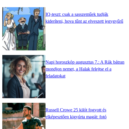
IQ-teszt: csak a sasszeműek tudják
kideríteni, hova tűnt az elveszett jegygyűrű
Napi horoszkóp augusztus 7.: A Rák bátran
mondjon nemet, a Halak felejtse el a
feladatokat
Russell Crowe 25 kilót fogyott és
elképesztően kigyúrta magát: fotó