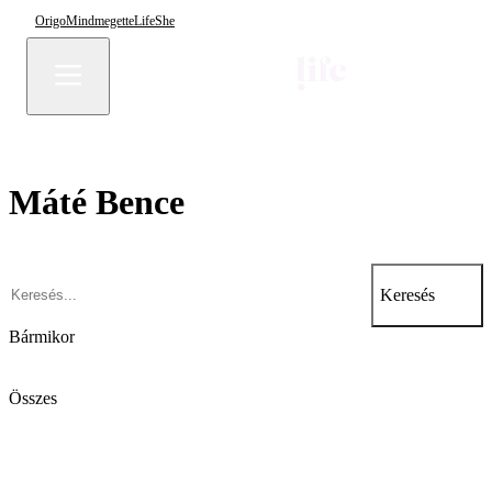
Origo
Mindmegette
Life
She
Máté Bence
Keresés
Bármikor
Összes