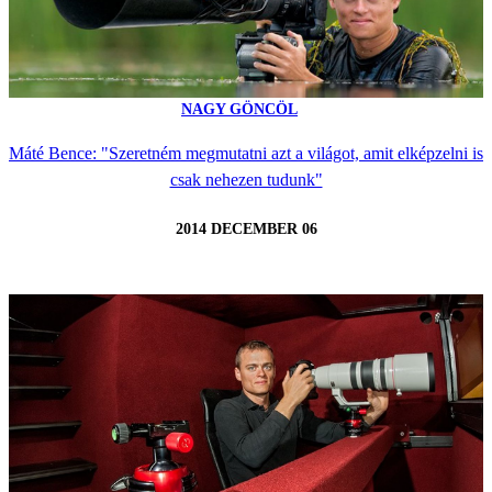
NAGY GÖNCÖL
Máté Bence: "Szeretném megmutatni azt a világot, amit elképzelni is
csak nehezen tudunk"
2014 DECEMBER 06