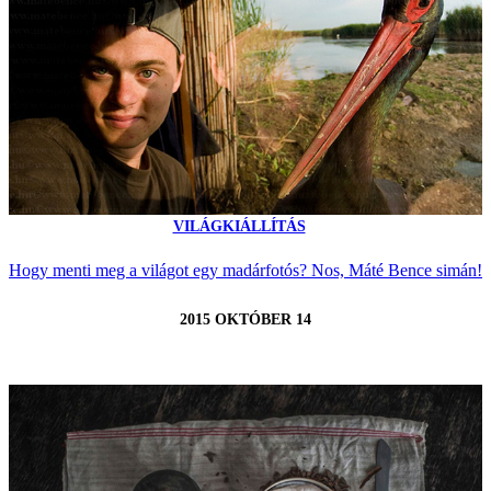
VILÁGKIÁLLÍTÁS
Hogy menti meg a világot egy madárfotós? Nos, Máté Bence simán!
2015 OKTÓBER 14