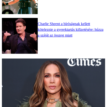
Charlie Sheent a bíróságnak kellett
köteleznie a gyerektartás kifizetésére: húzza
a száját az összeg miatt