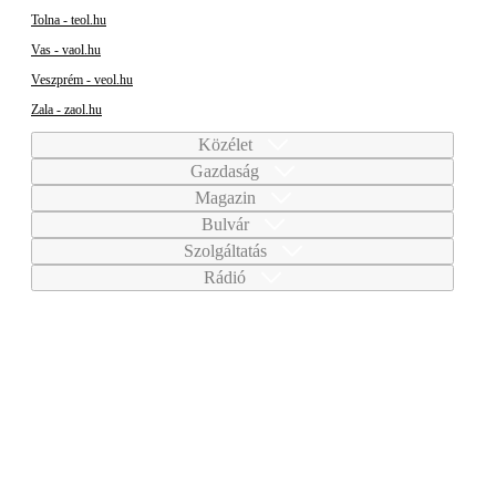
Tolna - teol.hu
Vas - vaol.hu
Veszprém - veol.hu
Zala - zaol.hu
Közélet
Gazdaság
Magazin
Bulvár
Szolgáltatás
Rádió