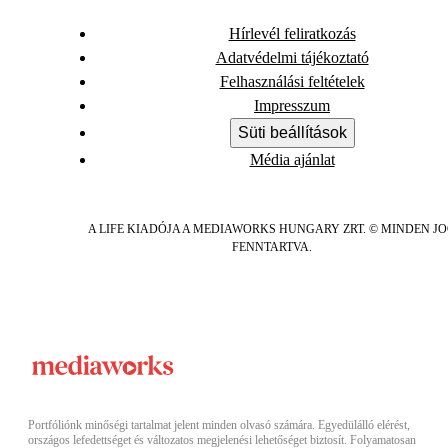
Hírlevél feliratkozás
Adatvédelmi tájékoztató
Felhasználási feltételek
Impresszum
Süti beállítások
Média ajánlat
A LIFE KIADÓJA A MEDIAWORKS HUNGARY ZRT. © MINDEN J
FENNTARTVA.
Portfóliónk minőségi tartalmat jelent minden olvasó számára. Egyedülálló elérést,
országos lefedettséget és változatos megjelenési lehetőséget biztosít. Folyamatosan