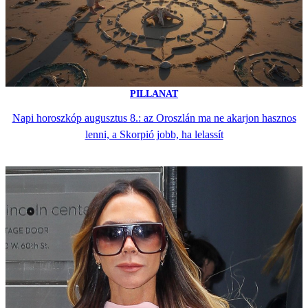
PILLANAT
Napi horoszkóp augusztus 8.: az Oroszlán ma ne akarjon hasznos
lenni, a Skorpió jobb, ha lelassít