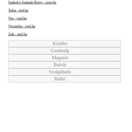
Szabolcs-Szatmár-Bereg - szon.hu
Tolna - teol.hu
Vas - vaol.hu
Veszprém - veol.hu
Zala - zaol.hu
Közélet
Gazdaság
Magazin
Bulvár
Szolgáltatás
Rádió