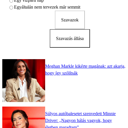
Egy vízparti nap
Egyáltalán nem tervezek már semmit
Szavazok
Szavazás állása
Meghan Markle kikérte magának: azt akarja,
hogy így szólítsák
Súlyos autóbalesetet szenvedett Minnie
Driver: „Nagyon hálás vagyok, hogy
életben maradtam”