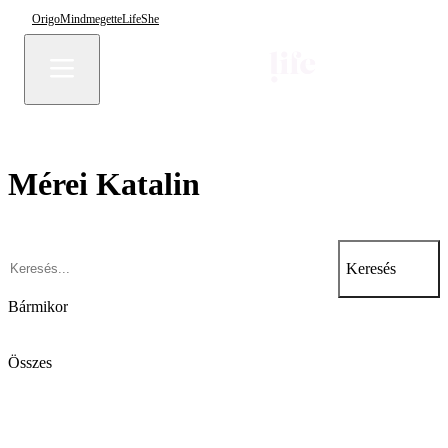
Origo
Mindmegette
Life
She
Mérei Katalin
Keresés
Bármikor
Összes