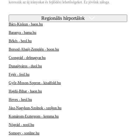
keressük az új irányokat és fejlődési lehetőségeket. Ez jövőnk záloga.
Regionális hírportálok
Bács-Kiskun - baon.hu
Baranya - bama.hu
Békés - beol.hu
Borsod-Abaúj-Zemplén - boon.hu
Csongrád - delmagyar.hu
Dunaújváros - duol.hu
Fejér - feol.hu
Győr-Moson-Sopron - kisalfold.hu
Hajdú-Bihar - haon.hu
Heves - heol.hu
Jász-Nagykun-Szolnok - szoljon.hu
Komárom-Esztergom - kemma.hu
Nógrád - nool.hu
Somogy - sonline.hu