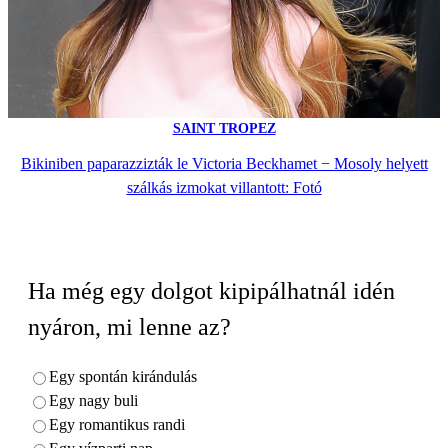
SAINT TROPEZ
Bikiniben paparazzizták le Victoria Beckhamet − Mosoly helyett
szálkás izmokat villantott: Fotó
Ha még egy dolgot kipipálhatnál idén
nyáron, mi lenne az?
Egy spontán kirándulás
Egy nagy buli
Egy romantikus randi