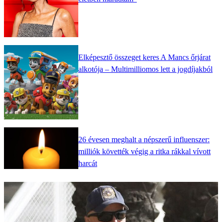
Elképesztő összeget keres A Mancs őrjárat
alkotója – Multimilliomos lett a jogdíjakból
26 évesen meghalt a népszerű influenszer:
milliók követték végig a ritka rákkal vívott
harcát