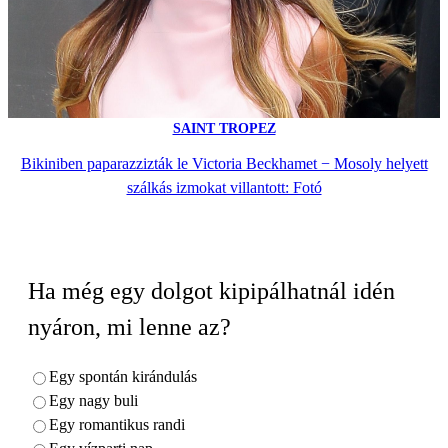
SAINT TROPEZ
Bikiniben paparazzizták le Victoria Beckhamet − Mosoly helyett
szálkás izmokat villantott: Fotó
Ha még egy dolgot kipipálhatnál idén
nyáron, mi lenne az?
Egy spontán kirándulás
Egy nagy buli
Egy romantikus randi