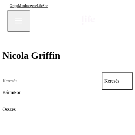
Origo
Mindmegette
Life
She
Nicola Griffin
Keresés
Bármikor
Összes