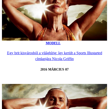
MODELL
Egy brit kisvárosból a világhírig: így került a Sports Illustarted
címlapjára Nicola Griffin
2016 MÁRCIUS 07