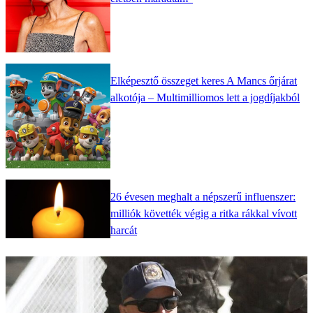
Elképesztő összeget keres A Mancs őrjárat
alkotója – Multimilliomos lett a jogdíjakból
26 évesen meghalt a népszerű influenszer:
milliók követték végig a ritka rákkal vívott
harcát