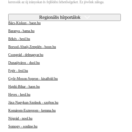
keressük az új irányokat és fejlődési lehetőségeket. Ez jövőnk záloga.
Regionális hírportálok
Bács-Kiskun - baon.hu
Baranya - bama.hu
Békés - beol.hu
Borsod-Abaúj-Zemplén - boon.hu
Csongrád - delmagyar.hu
Dunaújváros - duol.hu
Fejér - feol.hu
Győr-Moson-Sopron - kisalfold.hu
Hajdú-Bihar - haon.hu
Heves - heol.hu
Jász-Nagykun-Szolnok - szoljon.hu
Komárom-Esztergom - kemma.hu
Nógrád - nool.hu
Somogy - sonline.hu