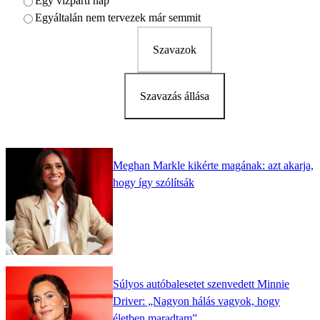
Egy vízparti nap
Egyáltalán nem tervezek már semmit
Szavazok
Szavazás állása
Meghan Markle kikérte magának: azt akarja,
hogy így szólítsák
Súlyos autóbalesetet szenvedett Minnie
Driver: „Nagyon hálás vagyok, hogy
életben maradtam”