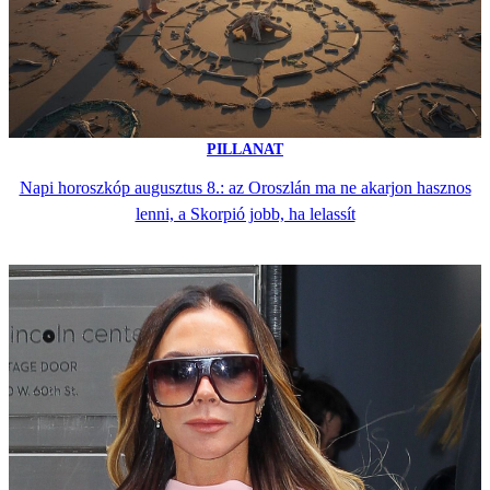
PILLANAT
Napi horoszkóp augusztus 8.: az Oroszlán ma ne akarjon hasznos
lenni, a Skorpió jobb, ha lelassít