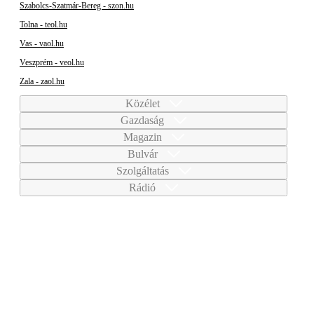
Szabolcs-Szatmár-Bereg - szon.hu
Tolna - teol.hu
Vas - vaol.hu
Veszprém - veol.hu
Zala - zaol.hu
Közélet
Gazdaság
Magazin
Bulvár
Szolgáltatás
Rádió