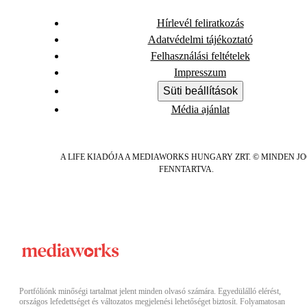
Hírlevél feliratkozás
Adatvédelmi tájékoztató
Felhasználási feltételek
Impresszum
Süti beállítások
Média ajánlat
A LIFE KIADÓJA A MEDIAWORKS HUNGARY ZRT. © MINDEN J
FENNTARTVA.
Portfóliónk minőségi tartalmat jelent minden olvasó számára. Egyedülálló elérést,
országos lefedettséget és változatos megjelenési lehetőséget biztosít. Folyamatosan