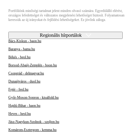
Portfóliónk minőségi tartalmat jelent minden olvasó számára. Egyedülálló elérést,
országos lefedettséget és változatos megjelenési lehetőséget biztosít. Folyamatosan
keressük az új irányokat és fejlődési lehetőségeket. Ez jövőnk záloga.
Regionális hírportálok
Bács-Kiskun - baon.hu
Baranya - bama.hu
Békés - beol.hu
Borsod-Abaúj-Zemplén - boon.hu
Csongrád - delmagyar.hu
Dunaújváros - duol.hu
Fejér - feol.hu
Győr-Moson-Sopron - kisalfold.hu
Hajdú-Bihar - haon.hu
Heves - heol.hu
Jász-Nagykun-Szolnok - szoljon.hu
Komárom-Esztergom - kemma.hu