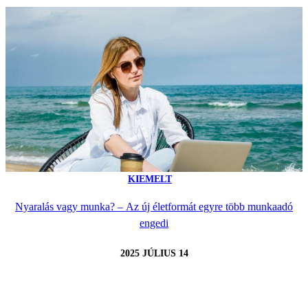
KIEMELT
Nyaralás vagy munka? – Az új életformát egyre több munkaadó
engedi
2025 JÚLIUS 14