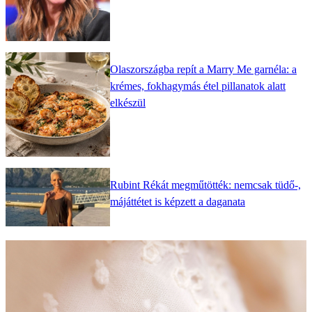
Olaszországba repít a Marry Me garnéla: a
krémes, fokhagymás étel pillanatok alatt
elkészül
Rubint Rékát megműtötték: nemcsak tüdő-,
májáttétet is képzett a daganata