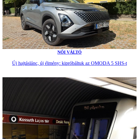
NŐI VÁLTÓ
Új hajtáslánc, új élmény: kipróbáltuk az OMODA 5 SHS-t