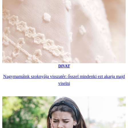
DIVAT
Nagymamáink szoknyája visszatér: ősszel mindenki ezt akarja majd
viselni