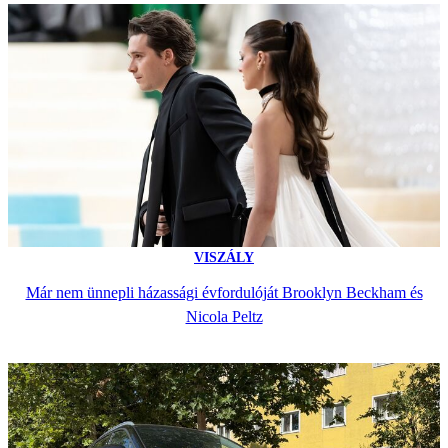
VISZÁLY
Már nem ünnepli házassági évfordulóját Brooklyn Beckham és
Nicola Peltz