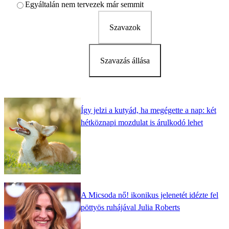
Egyáltalán nem tervezek már semmit
Szavazok
Szavazás állása
Így jelzi a kutyád, ha megégette a nap: két
hétköznapi mozdulat is árulkodó lehet
A Micsoda nő! ikonikus jelenetét idézte fel
pöttyös ruhájával Julia Roberts