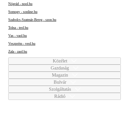
Nógrád - nool.hu
Somogy - sonline.hu
Szabolcs-Szatmár-Bereg - szon.hu
Tolna - teol.hu
Vas - vaol.hu
Veszprém - veol.hu
Zala - zaol.hu
Közélet
Gazdaság
Magazin
Bulvár
Szolgáltatás
Rádió