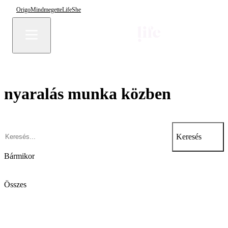
Origo
Mindmegette
Life
She
nyaralás munka közben
Keresés
Bármikor
Összes