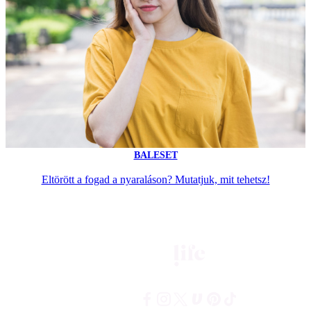
BALESET
Eltörött a fogad a nyaraláson? Mutatjuk, mit tehetsz!