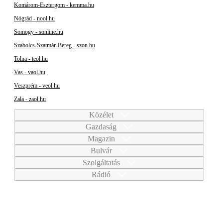
Komárom-Esztergom - kemma.hu
Nógrád - nool.hu
Somogy - sonline.hu
Szabolcs-Szatmár-Bereg - szon.hu
Tolna - teol.hu
Vas - vaol.hu
Veszprém - veol.hu
Zala - zaol.hu
Közélet
Gazdaság
Magazin
Bulvár
Szolgáltatás
Rádió