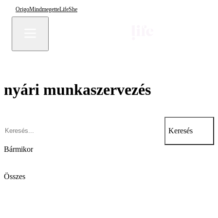
Origo
Mindmegette
Life
She
nyári munkaszervezés
Keresés
Bármikor
Összes