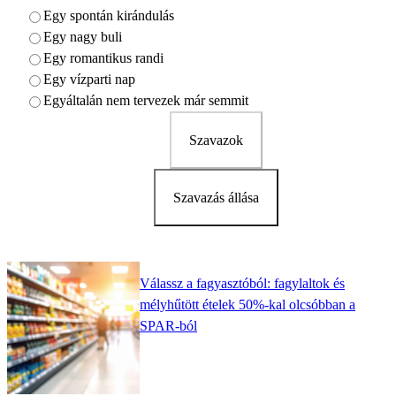
Egy spontán kirándulás
Egy nagy buli
Egy romantikus randi
Egy vízparti nap
Egyáltalán nem tervezek már semmit
Szavazok
Szavazás állása
Válassz a fagyasztóból: fagylaltok és
mélyhűtött ételek 50%-kal olcsóbban a
SPAR-ból