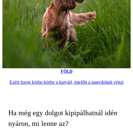
FÖLD
Ezért forog körbe-körbe a kutyád, mielőtt a nagydolgát végzi
Ha még egy dolgot kipipálhatnál idén
nyáron, mi lenne az?