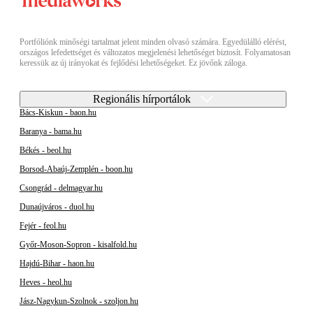
Portfóliónk minőségi tartalmat jelent minden olvasó számára. Egyedülálló elérést,
országos lefedettséget és változatos megjelenési lehetőséget biztosít. Folyamatosan
keressük az új irányokat és fejlődési lehetőségeket. Ez jövőnk záloga.
Regionális hírportálok
Bács-Kiskun - baon.hu
Baranya - bama.hu
Békés - beol.hu
Borsod-Abaúj-Zemplén - boon.hu
Csongrád - delmagyar.hu
Dunaújváros - duol.hu
Fejér - feol.hu
Győr-Moson-Sopron - kisalfold.hu
Hajdú-Bihar - haon.hu
Heves - heol.hu
Jász-Nagykun-Szolnok - szoljon.hu