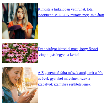
Kimosta a turkálóban vett ruhát, totál
ledöbbent: VIDEÓN mutatta meg, mit látott
Ezt a virágot ültesd el most, hogy ősszel
színpompás legyen a kerted
A Z generáció falra mászik attól, amit a 90-
es évek gyerekei művelnek: ezek a
szabályok számukra sérthtetetlenek