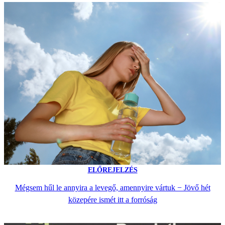
ELŐREJELZÉS
Mégsem hűl le annyira a levegő, amennyire vártuk − Jövő hét
közepére ismét itt a forróság