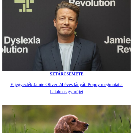
SZTÁRCSEMETE
Eljegyezték Jamie Oliver 24 éves lányát: Poppy megmutatta
hatalmas gyűrűjét