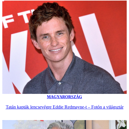
MAGYARORSZÁG
Tatán kapták lencsevégre Eddie Redmayne-t – Fotón a világsztár