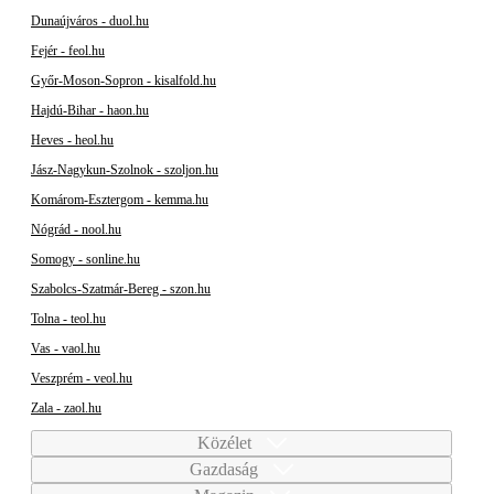
Dunaújváros - duol.hu
Fejér - feol.hu
Győr-Moson-Sopron - kisalfold.hu
Hajdú-Bihar - haon.hu
Heves - heol.hu
Jász-Nagykun-Szolnok - szoljon.hu
Komárom-Esztergom - kemma.hu
Nógrád - nool.hu
Somogy - sonline.hu
Szabolcs-Szatmár-Bereg - szon.hu
Tolna - teol.hu
Vas - vaol.hu
Veszprém - veol.hu
Zala - zaol.hu
Közélet
Gazdaság