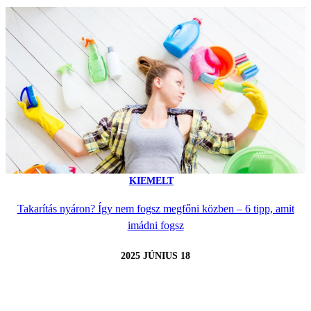
KIEMELT
Takarítás nyáron? Így nem fogsz megfőni közben – 6 tipp, amit
imádni fogsz
2025 JÚNIUS 18