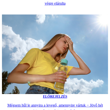
végre elárulta
ELŐREJELZÉS
Mégsem hűl le annyira a levegő, amennyire vártuk − Jövő hét