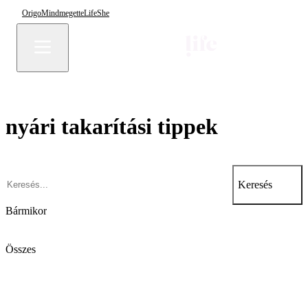
Origo
Mindmegette
Life
She
nyári takarítási tippek
Keresés
Bármikor
Összes