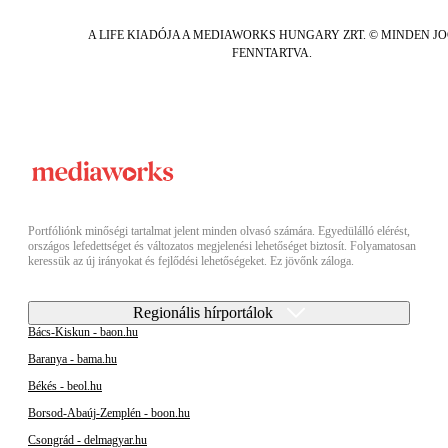
A LIFE KIADÓJA A MEDIAWORKS HUNGARY ZRT. © MINDEN J
FENNTARTVA.
Portfóliónk minőségi tartalmat jelent minden olvasó számára. Egyedülálló elérést,
országos lefedettséget és változatos megjelenési lehetőséget biztosít. Folyamatosan
keressük az új irányokat és fejlődési lehetőségeket. Ez jövőnk záloga.
Regionális hírportálok
Bács-Kiskun - baon.hu
Baranya - bama.hu
Békés - beol.hu
Borsod-Abaúj-Zemplén - boon.hu
Csongrád - delmagyar.hu