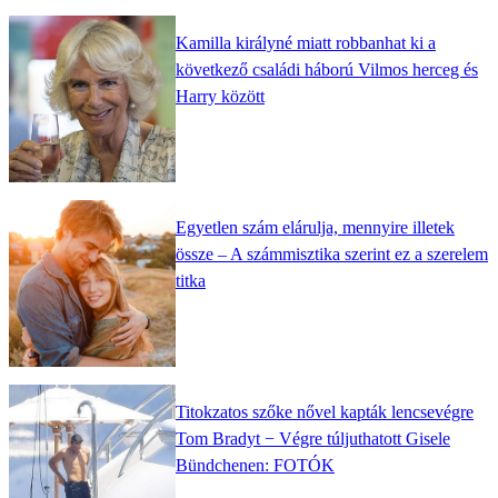
Kamilla királyné miatt robbanhat ki a
következő családi háború Vilmos herceg és
Harry között
Egyetlen szám elárulja, mennyire illetek
össze – A számmisztika szerint ez a szerelem
titka
Titokzatos szőke nővel kapták lencsevégre
Tom Bradyt − Végre túljuthatott Gisele
Bündchenen: FOTÓK