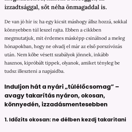
izzadtsággal, sőt néha önmagaddal is.
De van jó hír is: ha egy kicsit máshogy állsz hozzá, sokkal
könnyebben túl leszel rajta. Ebben a cikkben
megmutatjuk, mit érdemes másképp csinálnod a meleg
hónapokban, hogy ne olvadj el már az első porszívózás
után. Nem kőbe vésett szabályok jönnek, inkább
hasznos, kipróbált tippek, olyanok, amiket tényleg be
tudsz illeszteni a napjaidba.
Induljon hát a nyári „túlélőcsomag” –
avagy
takarítás nyáron
, okosan,
könnyedén, izzadásmentesebben
1. Időzíts okosan: ne délben kezdj takarítani