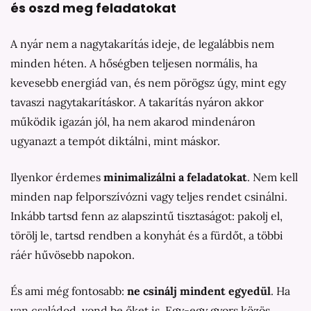
és oszd meg feladatokat
A nyár nem a nagytakarítás ideje, de legalábbis nem
minden héten. A hőségben teljesen normális, ha
kevesebb energiád van, és nem pörögsz úgy, mint egy
tavaszi nagytakarításkor. A takarítás nyáron akkor
működik igazán jól, ha nem akarod mindenáron
ugyanazt a tempót diktálni, mint máskor.
Ilyenkor érdemes
minimalizálni a feladatokat
. Nem kell
minden nap felporszívózni vagy teljes rendet csinálni.
Inkább tartsd fenn az alapszintű tisztaságot: pakolj el,
törölj le, tartsd rendben a konyhát és a fürdőt, a többi
ráér hűvösebb napokon.
És ami még fontosabb:
ne csinálj mindent egyedül
. Ha
van családod, vond be őket is. Egy-egy gyors közös