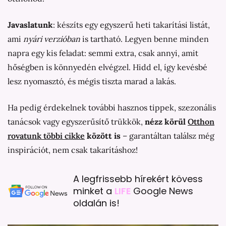
Javaslatunk
: készíts egy egyszerű heti takarítási listát,
ami
nyári verzióban
is tartható. Legyen benne minden
napra egy kis feladat: semmi extra, csak annyi, amit
hőségben is könnyedén elvégzel. Hidd el, így kevésbé
lesz nyomasztó, és mégis tiszta marad a lakás.
Ha pedig érdekelnek további hasznos tippek, szezonális
tanácsok vagy egyszerűsítő trükkök,
nézz körül
Otthon
rovatunk többi cikke
között is
– garantáltan találsz még
inspirációt, nem csak takarításhoz!
A legfrissebb hírekért kövess
minket a
LIFE
Google News
oldalán is!