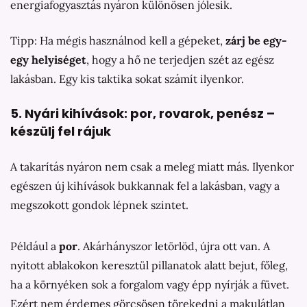
energiafogyasztás nyáron különösen jólesik.
Tipp: Ha mégis használnod kell a gépeket,
zárj be egy-
egy helyiséget
, hogy a hő ne terjedjen szét az egész
lakásban. Egy kis taktika sokat számít ilyenkor.
5. Nyári kihívások: por, rovarok, penész –
készülj fel rájuk
A takarítás nyáron nem csak a meleg miatt más. Ilyenkor
egészen új kihívások bukkannak fel a lakásban, vagy a
megszokott gondok lépnek szintet.
Például a
por
. Akárhányszor letörlöd, újra ott van. A
nyitott ablakokon keresztül pillanatok alatt bejut, főleg,
ha a környéken sok a forgalom vagy épp nyírják a füvet.
Ezért nem érdemes görcsösen törekedni a makulátlan