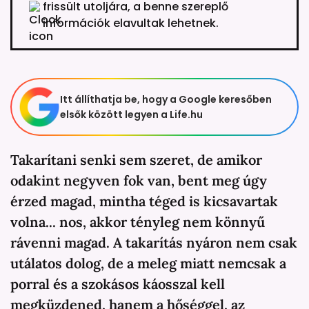
frissült utoljára, a benne szereplő
információk elavultak lehetnek.
Itt állíthatja be, hogy a Google keresőben
elsők között legyen a Life.hu
Takarítani senki sem szeret, de amikor
odakint negyven fok van, bent meg úgy
érzed magad, mintha téged is kicsavartak
volna... nos, akkor tényleg nem könnyű
rávenni magad. A takarítás nyáron nem csak
utálatos dolog, de a meleg miatt nemcsak a
porral és a szokásos káosszal kell
megküzdened, hanem a hőséggel, az