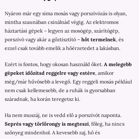
Nyáron már egy sima mosás vagy porszívózás is olyan,
mintha szaunában csinálnád végig. Az elektromos
háztartási gépek – legyen az mosógép, szárítógép,
porszívó vagy akár a gőztisztító –
hőt termelnek
, és
ezzel csak tovább emelik a hőérzetedet a lakásban.
Ezért is fontos, hogy okosan használd őket.
A melegebb
gépeket időzítsd reggelre vagy estére
, amikor
még/már hűvösebb a levegő. Egy reggeli mosás például
nem csak kellemesebb, de a ruhák is gyorsabban
száradnak, ha korán teregetsz ki.
Ha nem muszáj, ne is vedd elő a porszívót naponta.
Seprés vagy törlőrongy is megteszi
, főleg, ha nincs
szőnyeg mindenhol. A kevesebb zaj, hő és