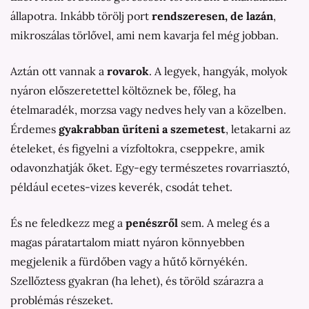
állapotra. Inkább törölj port
rendszeresen, de lazán
,
mikroszálas törlővel, ami nem kavarja fel még jobban.
Aztán ott vannak a
rovarok
. A legyek, hangyák, molyok
nyáron előszeretettel költöznek be, főleg, ha
ételmaradék, morzsa vagy nedves hely van a közelben.
Érdemes
gyakrabban üríteni a szemetest
, letakarni az
ételeket, és figyelni a vízfoltokra, cseppekre, amik
odavonzhatják őket. Egy-egy természetes rovarriasztó,
például ecetes-vizes keverék, csodát tehet.
És ne feledkezz meg a
penészről
sem. A meleg és a
magas páratartalom miatt nyáron könnyebben
megjelenik a fürdőben vagy a hűtő környékén.
Szellőztess gyakran (ha lehet), és töröld szárazra a
problémás részeket.