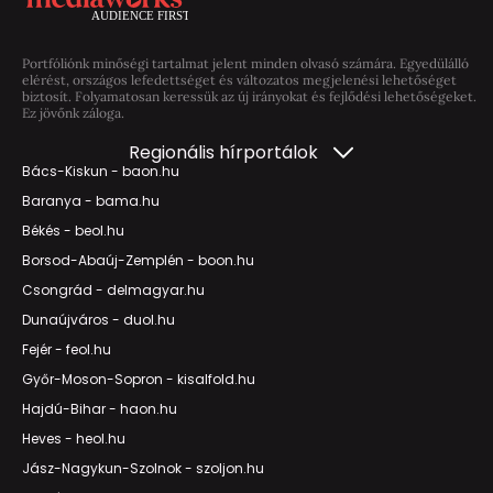
Portfóliónk minőségi tartalmat jelent minden olvasó számára. Egyedülálló
elérést, országos lefedettséget és változatos megjelenési lehetőséget
biztosít. Folyamatosan keressük az új irányokat és fejlődési lehetőségeket.
Ez jövőnk záloga.
Regionális hírportálok
Bács-Kiskun - baon.hu
Baranya - bama.hu
Békés - beol.hu
Borsod-Abaúj-Zemplén - boon.hu
Csongrád - delmagyar.hu
Dunaújváros - duol.hu
Fejér - feol.hu
Győr-Moson-Sopron - kisalfold.hu
Hajdú-Bihar - haon.hu
Heves - heol.hu
Jász-Nagykun-Szolnok - szoljon.hu