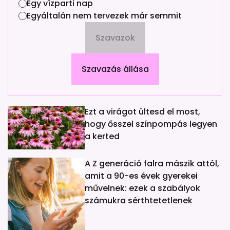
Egy vízparti nap
Egyáltalán nem tervezek már semmit
Szavazok
Szavazás állása
Ezt a virágot ültesd el most,
hogy ősszel színpompás legyen
a kerted
A Z generáció falra mászik attól,
amit a 90-es évek gyerekei
művelnek: ezek a szabályok
számukra sérthtetetlenek