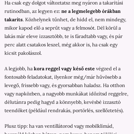
Ha csak egy dolgot változtatsz meg nyáron a takarítási
rutinodban, az legyen ez:
ne a legmelegebb órákban
takaríts
. Közhelynek tűnhet, de hidd el, nem mindegy,
mikor kapod elő a seprűt vagy a felmosót. Dél körül a
lakás már eleve izzasztóbb, te is fáradtabb vagy, és pár
perc alatt csatakos leszel, még akkor is, ha csak egy
kicsit pakolászol.
A legjobb, ha
kora reggel vagy késő este
végzed el a
fontosabb feladatokat, ilyenkor még/már hűvösebb a
levegő, frissebb vagy, és gyorsabban haladsz. Ha otthon
vagy napközben, a nagyobb munkákat időzítsd reggelre,
délutánra pedig hagyd a könnyebb, kevésbé izzasztó
teendőket (például rendrakás, portörlés, szellőztetés).
Plusz tipp: ha van ventillátorod vagy mobilklímád,