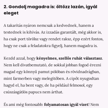
2. Gondolj magadra is: öltözz lazán, igyál
eleget
A takarítás nyáron nemcsak a kedvednek, hanem a
testednek is kihívás. Az izzadás garantált, még akkor is,
ha csak port törölsz vagy rendet raksz, épp ezért fontos,
hogy ne csak a feladatokra figyelj, hanem magadra is.
Kezdd azzal, hogy
kényelmes, szellős ruhát választasz
.
Nem kell divatbemutató, de sokkal jobban fogod érezni
magad egy könnyű pamut pólóban és rövidnadrágban,
mint farmerben vagy melegítőben. A cipőt nyugodtan
hagyd el, ha bent vagy, de ha például felmosol, egy
csúszásgátlós papucs nem árthat.
És ami még fontosabb:
folyamatosan igyál vizet
! Nem