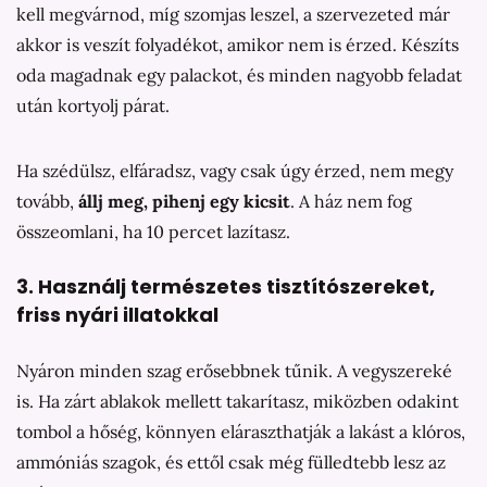
kell megvárnod, míg szomjas leszel, a szervezeted már
akkor is veszít folyadékot, amikor nem is érzed. Készíts
oda magadnak egy palackot, és minden nagyobb feladat
után kortyolj párat.
Ha szédülsz, elfáradsz, vagy csak úgy érzed, nem megy
tovább,
állj meg, pihenj egy kicsit
. A ház nem fog
összeomlani, ha 10 percet lazítasz.
3. Használj természetes tisztítószereket,
friss nyári illatokkal
Nyáron minden szag erősebbnek tűnik. A vegyszereké
is. Ha zárt ablakok mellett takarítasz, miközben odakint
tombol a hőség, könnyen eláraszthatják a lakást a klóros,
ammóniás szagok, és ettől csak még fülledtebb lesz az