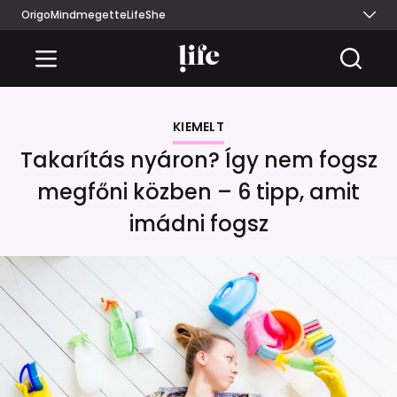
Origo
Mindmegette
Life
She
KIEMELT
Takarítás nyáron? Így nem fogsz
megfőni közben – 6 tipp, amit
imádni fogsz