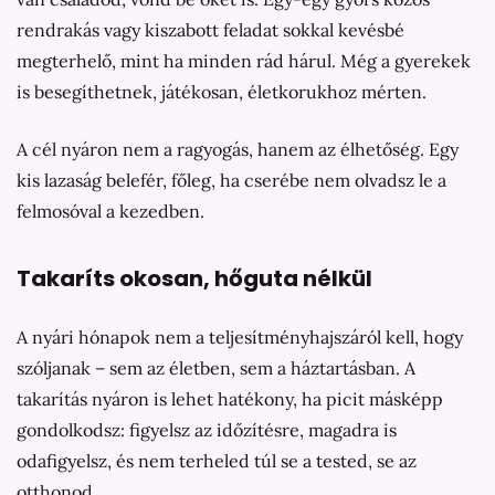
rendrakás vagy kiszabott feladat sokkal kevésbé
megterhelő, mint ha minden rád hárul. Még a gyerekek
is besegíthetnek, játékosan, életkorukhoz mérten.
A cél nyáron nem a ragyogás, hanem az élhetőség. Egy
kis lazaság belefér, főleg, ha cserébe nem olvadsz le a
felmosóval a kezedben.
Takaríts okosan, hőguta nélkül
A nyári hónapok nem a teljesítményhajszáról kell, hogy
szóljanak – sem az életben, sem a háztartásban. A
takarítás nyáron is lehet hatékony, ha picit másképp
gondolkodsz: figyelsz az időzítésre, magadra is
odafigyelsz, és nem terheled túl se a tested, se az
otthonod.