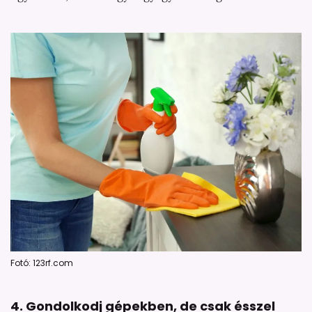
Fotó: 123rf.com
4. Gondolkodj gépekben, de csak ésszel