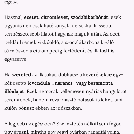
egész.
Használj
ecetet, citromlevet, szódabikarbónát,
ezek
ugyanis nemcsak hatékonyak, de sokkal frissebb,
természetesebb illatot hagynak maguk után. Az ecet
például remek vízkőoldó, a szódabikarbóna kiváló
súrolószer, a citrom pedig fertőtlenít és illatosít is
egyszerre.
Ha szereted az illatokat, dobhatsz a keverékekbe egy-
két csepp
levendula-, narancs- vagy borsmenta
illóolajat
. Ezek nemcsak kellemesen nyárias hangulatot
teremtenek, hanem rovarriasztó hatásuk is lehet, ami
külön bónusz ebben az időszakban.
A legjobb az egészben? Szellőztetés nélkül sem fogod
úgy érezni, mintha egy vegyi gyárban ragadtál volna.