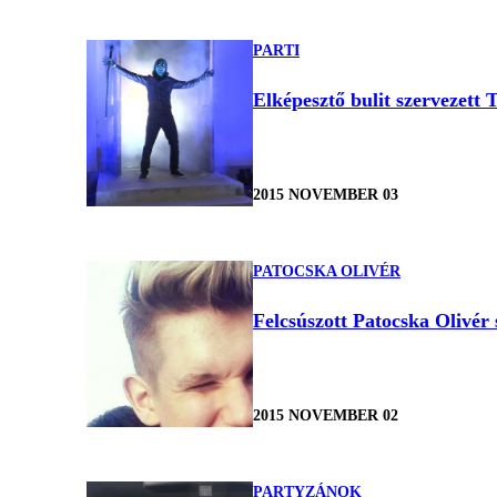
PARTI
Elképesztő bulit szervezett
2015 NOVEMBER 03
PATOCSKA OLIVÉR
Felcsúszott Patocska Olivér
2015 NOVEMBER 02
PARTYZÁNOK