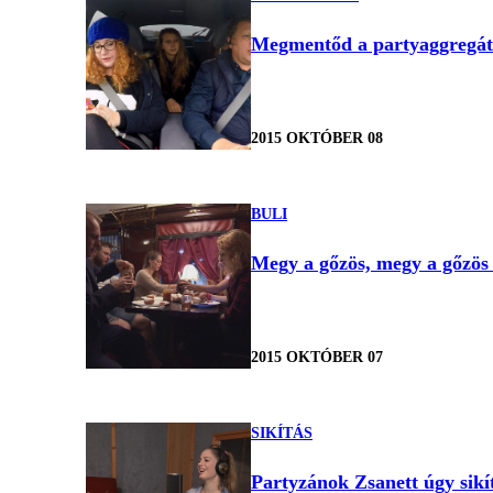
Megmentőd a partyaggregát
2015 OKTÓBER 08
BULI
Megy a gőzös, megy a gőzös
2015 OKTÓBER 07
SIKÍTÁS
Partyzánok Zsanett úgy sikí