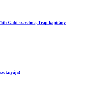
 Tóth Gabi szerelme, Trap kapitány
 szoknyája!