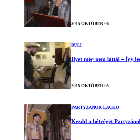
2015 OKTÓBER 06
BULI
Ilyet még nem láttál – Így le
2015 OKTÓBER 05
PARTYZÁNOK LACKÓ
Kezdd a hétvégét Partyzánok