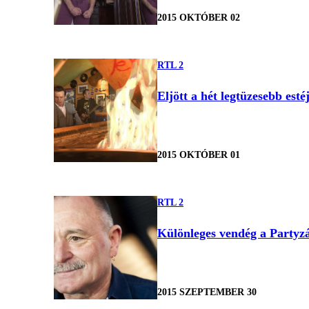
2015 OKTÓBER 02
RTL 2
Eljött a hét legtüzesebb esté
2015 OKTÓBER 01
RTL 2
Különleges vendég a Partyzá
2015 SZEPTEMBER 30