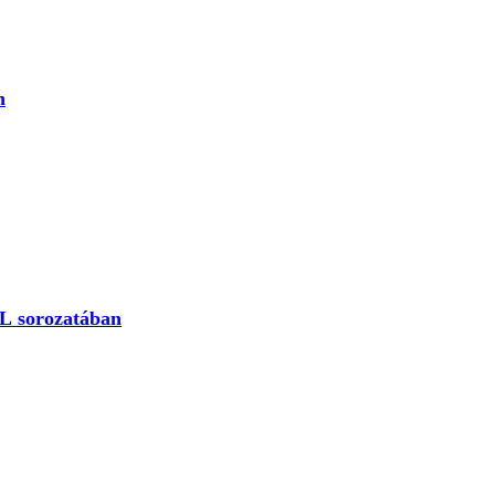
n
TL sorozatában