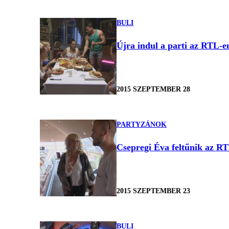
BULI
Újra indul a parti az RTL-e
2015 SZEPTEMBER 28
PARTYZÁNOK
Csepregi Éva feltűnik az R
2015 SZEPTEMBER 23
BULI