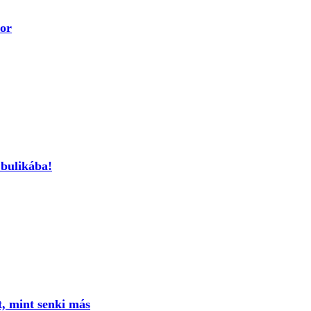
or
 bulikába!
t, mint senki más