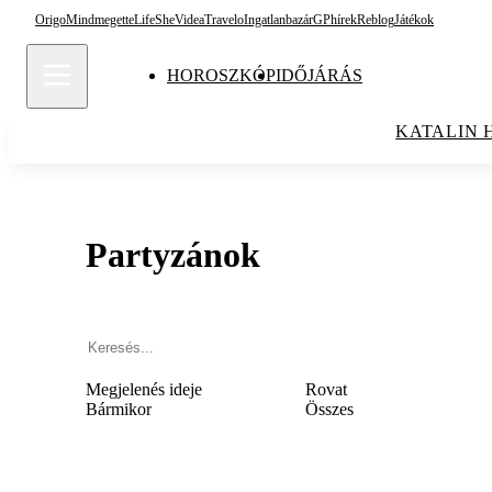
Origo
Mindmegette
Life
She
Videa
Travelo
Ingatlanbazár
GPhírek
Reblog
Játékok
HOROSZKÓP
IDŐJÁRÁS
KATALIN 
Partyzánok
Megjelenés ideje
Rovat
Bármikor
Összes