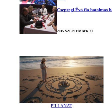
Csepregi Éva fia hatalmas há
2015 SZEPTEMBER 21
PILLANAT