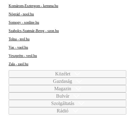
Komárom-Esztergom - kemma.hu
Nógrád - nool.hu
Somogy - sonline.hu
Szabolcs-Szatmár-Bereg - szon.hu
Tolna - teol.hu
Vas - vaol.hu
Veszprém - veol.hu
Zala - zaol.hu
Közélet
Gazdaság
Magazin
Bulvár
Szolgáltatás
Rádió