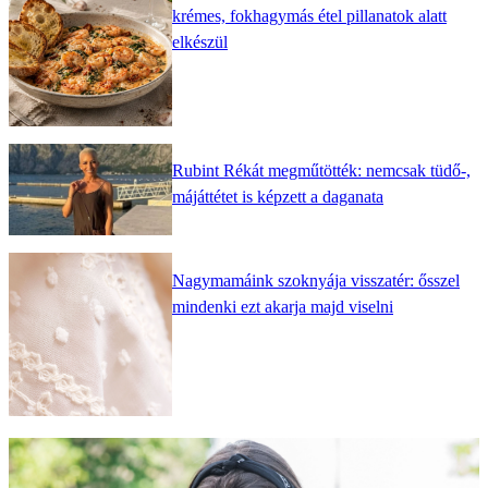
krémes, fokhagymás étel pillanatok alatt
elkészül
Rubint Rékát megműtötték: nemcsak tüdő-,
májáttétet is képzett a daganata
Nagymamáink szoknyája visszatér: ősszel
mindenki ezt akarja majd viselni