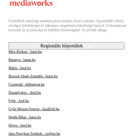
Portfóliónk minőségi tartalmat jelent minden olvasó számára. Egyedülálló elérést,
országos lefedettséget és változatos megjelenési lehetőséget biztosít. Folyamatosan
keressük az új irányokat és fejlődési lehetőségeket. Ez jövőnk záloga.
Regionális hírportálok
Bács-Kiskun - baon.hu
Baranya - bama.hu
Békés - beol.hu
Borsod-Abaúj-Zemplén - boon.hu
Csongrád - delmagyar.hu
Dunaújváros - duol.hu
Fejér - feol.hu
Győr-Moson-Sopron - kisalfold.hu
Hajdú-Bihar - haon.hu
Heves - heol.hu
Jász-Nagykun-Szolnok - szoljon.hu