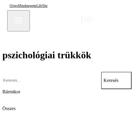
Origo
Mindmegette
Life
She
pszichológiai trükkök
Keresés
Bármikor
Összes