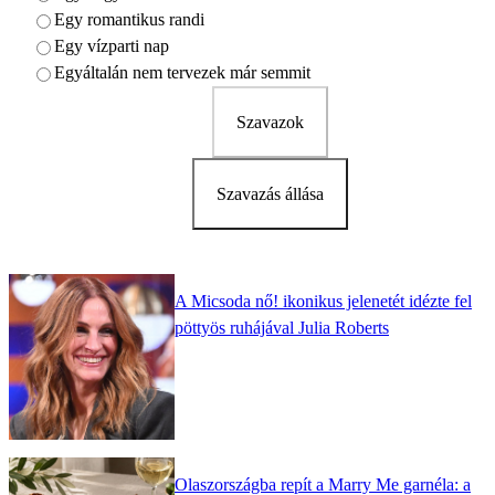
Egy romantikus randi
Egy vízparti nap
Egyáltalán nem tervezek már semmit
Szavazok
Szavazás állása
A Micsoda nő! ikonikus jelenetét idézte fel
pöttyös ruhájával Julia Roberts
Olaszországba repít a Marry Me garnéla: a