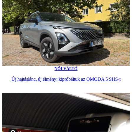
NŐI VÁLTÓ
Új hajtáslánc, új élmény: kipróbáltuk az OMODA 5 SHS-t