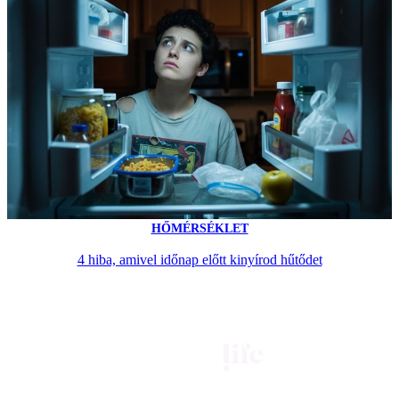
HŐMÉRSÉKLET
4 hiba, amivel időnap előtt kinyírod hűtődet