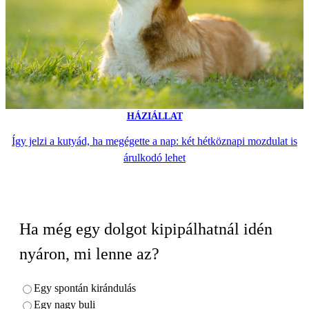
HÁZIÁLLAT
Így jelzi a kutyád, ha megégette a nap: két hétköznapi mozdulat is
árulkodó lehet
Ha még egy dolgot kipipálhatnál idén
nyáron, mi lenne az?
Egy spontán kirándulás
Egy nagy buli