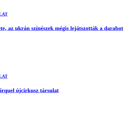
LAT
ete, az ukrán színészek mégis lejátszották a darabot
LAT
rquel újcirkusz társulat