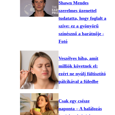
Shawn Mendes
szerelmes üzenettel
tudatatta, hogy foglalt a
szíve: ez a gyönyörű
színésznő a barátnője -
Fotó
Veszélyes hiba, amit
milliók követnek el:
ezért ne nyúlj fültisztító
pálcikával a füledbe
Csak egy csésze
naponta – A halálozás