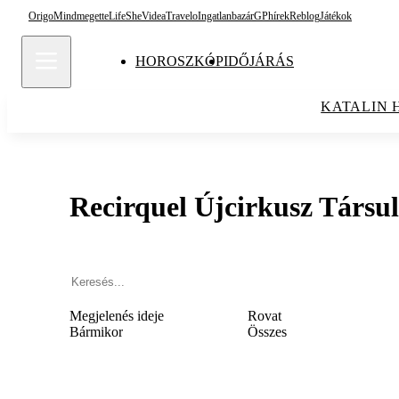
Origo
Mindmegette
Life
She
Videa
Travelo
Ingatlanbazár
GPhírek
Reblog
Játékok
HOROSZKÓP
IDŐJÁRÁS
KATALIN 
Recirquel Újcirkusz Társul
Megjelenés ideje
Rovat
Bármikor
Összes