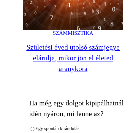
SZÁMMISZTIKA
Születési éved utolsó számjegye
elárulja, mikor jön el életed
aranykora
Ha még egy dolgot kipipálhatnál
idén nyáron, mi lenne az?
Egy spontán kirándulás