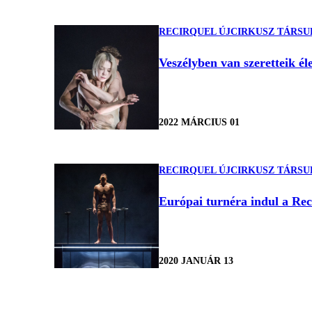
RECIRQUEL ÚJCIRKUSZ TÁRSU
Veszélyben van szeretteik él
2022 MÁRCIUS 01
RECIRQUEL ÚJCIRKUSZ TÁRSU
Európai turnéra indul a Reci
2020 JANUÁR 13