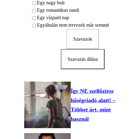
Egy nagy buli
Egy romantikus randi
Egy vízparti nap
Egyáltalán nem tervezek már semmit
Szavazok
Szavazás állása
Így NE szellőztess
hőségriadó alatt! –
Többet árt, mint
használ