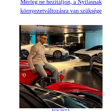
Mérleg ne hezitáljon, a Nyilasnak
környezetváltozásra van szüksége
FOCISTA