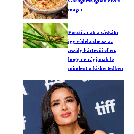
Görögországban érzed
magad
Pusztítanak a sáskák:
így védekezhetsz az
aszály kártevői ellen,
hogy ne rágjanak le
mindent a kiskertedben