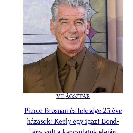
VILÁGSZTÁR
Pierce Brosnan és felesége 25 éve
házasok: Keely egy igazi Bond-
lány volt a kapcsolatuk elején