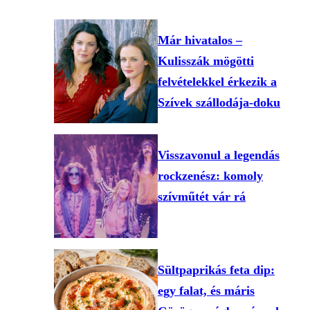
Már hivatalos –
Kulisszák mögötti
felvételekkel érkezik a
Szívek szállodája-doku
Visszavonul a legendás
rockzenész: komoly
szívműtét vár rá
Sültpaprikás feta dip:
egy falat, és máris