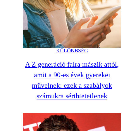
KÜLÖNBSÉG
A Z generáció falra mászik attól,
amit a 90-es évek gyerekei
művelnek: ezek a szabályok
számukra sérthtetetlenek