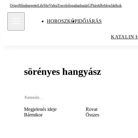
Origo
Mindmegette
Life
She
Videa
Travelo
Ingatlanbazár
GPhírek
Reblog
Játékok
HOROSZKÓP
IDŐJÁRÁS
KATALIN 
sörényes hangyász
Megjelenés ideje
Rovat
Bármikor
Összes