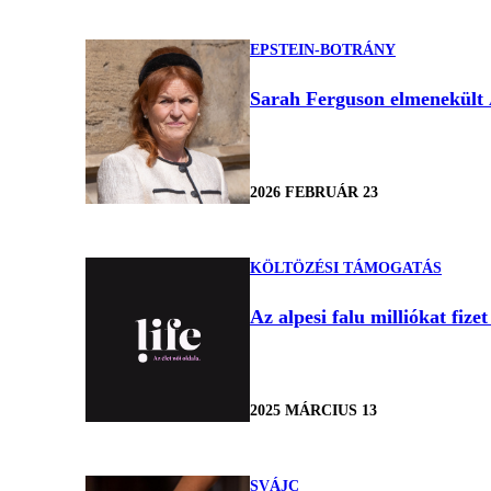
EPSTEIN-BOTRÁNY
Sarah Ferguson elmenekült A
2026 FEBRUÁR 23
KÖLTÖZÉSI TÁMOGATÁS
Az alpesi falu milliókat fize
2025 MÁRCIUS 13
SVÁJC