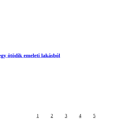
gy ötödik emeleti lakásból
1
2
3
4
5