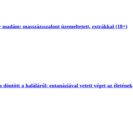
 madám: masszázsszalont üzemeltetett, extrákkal (18+)
öntött a haláláról: eutanáziával vetett véget az életének