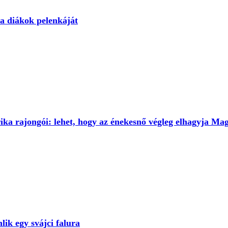
 a diákok pelenkáját
ka rajongói: lehet, hogy az énekesnő végleg elhagyja Ma
ik egy svájci falura