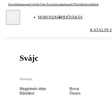
Origo
Mindmegette
Life
She
Videa
Travelo
Ingatlanbazár
GPhírek
Reblog
Játékok
HOROSZKÓP
IDŐJÁRÁS
KATALIN 
Svájc
Megjelenés ideje
Rovat
Bármikor
Összes