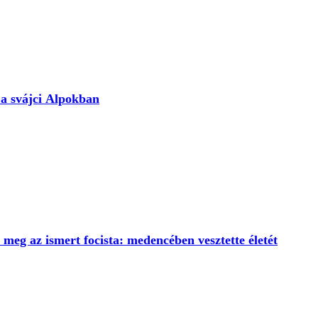
a svájci Alpokban
 meg az ismert focista: medencében vesztette életét