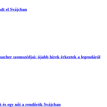
adt el Svájcban
acher szomszédjai: újabb hírek érkeztek a legendáról
t és egy nőt a rendőrök Svájcban