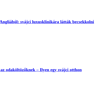
ngliából: svájci luxusklinikára látták becsekkolni
t az odaköltözőknek – Ilyen egy svájci otthon