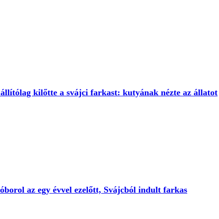
állítólag kilőtte a svájci farkast: kutyának nézte az állatot
orol az egy évvel ezelőtt, Svájcból indult farkas