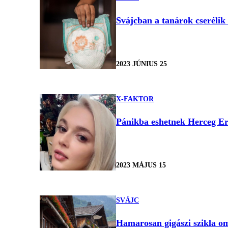
Svájcban a tanárok cserélik
2023 JÚNIUS 25
X-FAKTOR
Pánikba eshetnek Herceg Eri
2023 MÁJUS 15
SVÁJC
Hamarosan gigászi szikla oml