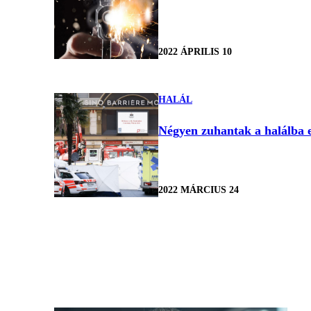
2022 ÁPRILIS 10
HALÁL
Négyen zuhantak a halálba e
2022 MÁRCIUS 24