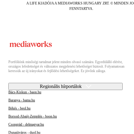
A LIFE KIADÓJA A MEDIAWORKS HUNGARY ZRT. © MINDEN J
FENNTARTVA.
Portfóliónk minőségi tartalmat jelent minden olvasó számára. Egyedülálló elérést,
országos lefedettséget és változatos megjelenési lehetőséget biztosít. Folyamatosan
keressük az új irányokat és fejlődési lehetőségeket. Ez jövőnk záloga.
Regionális hírportálok
Bács-Kiskun - baon.hu
Baranya - bama.hu
Békés - beol.hu
Borsod-Abaúj-Zemplén - boon.hu
Csongrád - delmagyar.hu
Dunaújváros - duol.hu