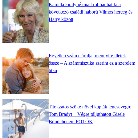
Kamilla királyné miatt robbanhat ki a
következő családi háború Vilmos herceg és
Harry között
Egyetlen szám elárulja, mennyire illetek
össze – A számmisztika szerint ez a szerelem
titka
Titokzatos szőke nővel kapták lencsevégre
Tom Bradyt − Végre túljuthatott Gisele
Bündchenen: FOTÓK