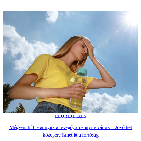
ELŐREJELZÉS
Mégsem hűl le annyira a levegő, amennyire vártuk − Jövő hét
közepére ismét itt a forróság