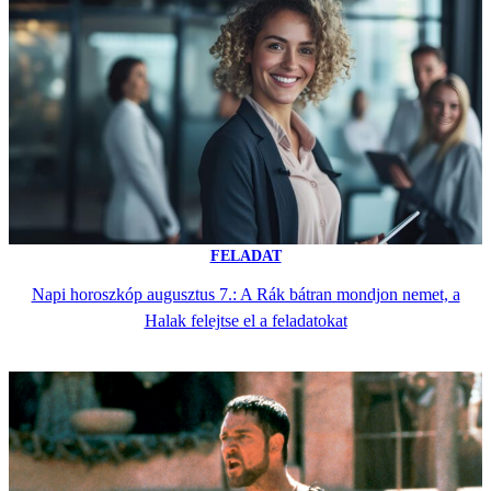
FELADAT
Napi horoszkóp augusztus 7.: A Rák bátran mondjon nemet, a
Halak felejtse el a feladatokat