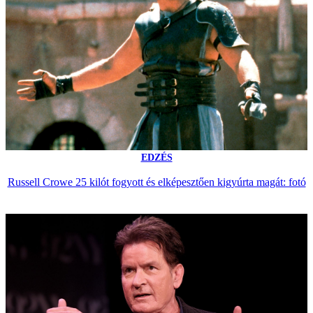
EDZÉS
Russell Crowe 25 kilót fogyott és elképesztően kigyúrta magát: fotó