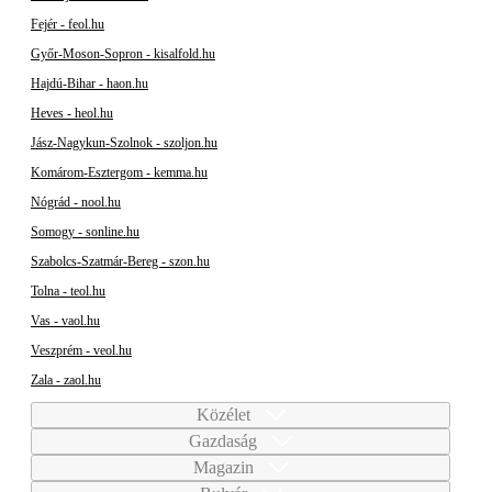
Fejér - feol.hu
Győr-Moson-Sopron - kisalfold.hu
Hajdú-Bihar - haon.hu
Heves - heol.hu
Jász-Nagykun-Szolnok - szoljon.hu
Komárom-Esztergom - kemma.hu
Nógrád - nool.hu
Somogy - sonline.hu
Szabolcs-Szatmár-Bereg - szon.hu
Tolna - teol.hu
Vas - vaol.hu
Veszprém - veol.hu
Zala - zaol.hu
Közélet
Gazdaság
Magazin