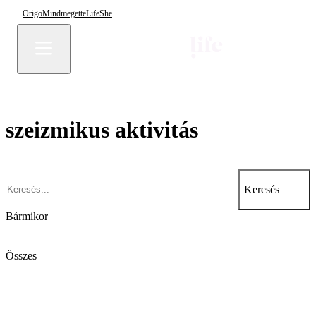
Origo
Mindmegette
Life
She
szeizmikus aktivitás
Keresés
Bármikor
Összes