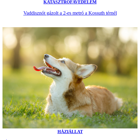
KATASZTRÓFAVÉDELEM
Vaddisznót gázolt a 2-es metró a Kossuth térnél
HÁZIÁLLAT