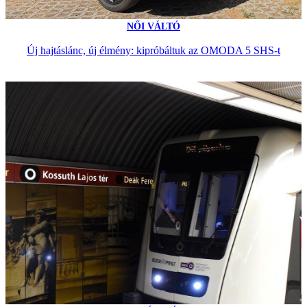
NŐI VÁLTÓ
Új hajtáslánc, új élmény: kipróbáltuk az OMODA 5 SHS-t