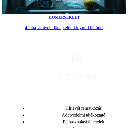
HŐMÉRSÉKLET
4 hiba, amivel időnap előtt kinyírod hűtődet
Hírlevél feliratkozás
Adatvédelmi tájékoztató
Felhasználási feltételek