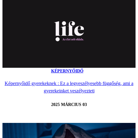
KÉPERNYŐIDŐ
Képernyőidő gyerekeknek : Ez a legveszélyesebb függőség, ami a
gyerekeinket veszélyezteti
2025 MÁRCIUS 03