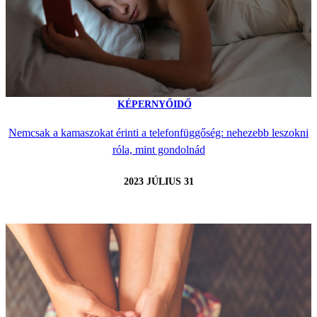
KÉPERNYŐIDŐ
Nemcsak a kamaszokat érinti a telefonfüggőség: nehezebb leszokni
róla, mint gondolnád
2023 JÚLIUS 31