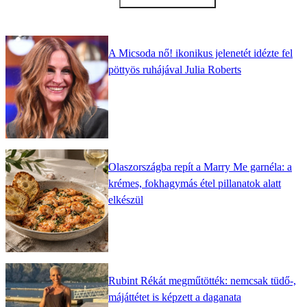
A Micsoda nő! ikonikus jelenetét idézte fel
pöttyös ruhájával Julia Roberts
Olaszországba repít a Marry Me garnéla: a
krémes, fokhagymás étel pillanatok alatt
elkészül
Rubint Rékát megműtötték: nemcsak tüdő-,
májáttétet is képzett a daganata