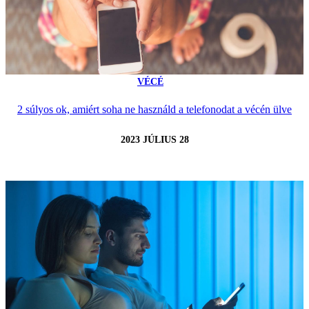
VÉCÉ
2 súlyos ok, amiért soha ne használd a telefonodat a vécén ülve
2023 JÚLIUS 28