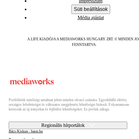
Impresszum
Süti beállítások
Média ajánlat
A LIFE KIADÓJA A MEDIAWORKS HUNGARY ZRT. © MINDEN J
FENNTARTVA.
Portfóliónk minőségi tartalmat jelent minden olvasó számára. Egyedülálló elérést,
országos lefedettséget és változatos megjelenési lehetőséget biztosít. Folyamatosan
keressük az új irányokat és fejlődési lehetőségeket. Ez jövőnk záloga.
Regionális hírportálok
Bács-Kiskun - baon.hu