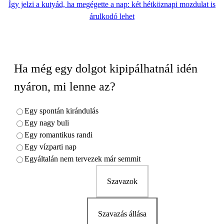
Így jelzi a kutyád, ha megégette a nap: két hétköznapi mozdulat is
árulkodó lehet
Ha még egy dolgot kipipálhatnál idén
nyáron, mi lenne az?
Egy spontán kirándulás
Egy nagy buli
Egy romantikus randi
Egy vízparti nap
Egyáltalán nem tervezek már semmit
Szavazok
Szavazás állása