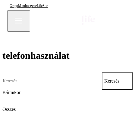
Origo
Mindmegette
Life
She
telefonhasználat
Keresés
Bármikor
Összes