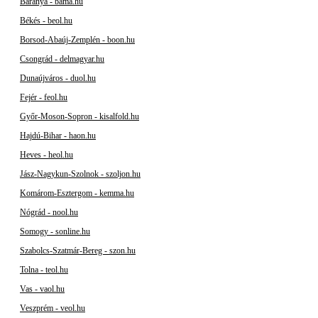
Baranya - bama.hu
Békés - beol.hu
Borsod-Abaúj-Zemplén - boon.hu
Csongrád - delmagyar.hu
Dunaújváros - duol.hu
Fejér - feol.hu
Győr-Moson-Sopron - kisalfold.hu
Hajdú-Bihar - haon.hu
Heves - heol.hu
Jász-Nagykun-Szolnok - szoljon.hu
Komárom-Esztergom - kemma.hu
Nógrád - nool.hu
Somogy - sonline.hu
Szabolcs-Szatmár-Bereg - szon.hu
Tolna - teol.hu
Vas - vaol.hu
Veszprém - veol.hu