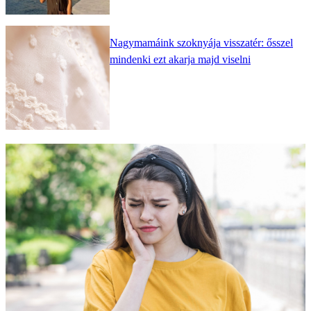
Nagymamáink szoknyája visszatér: ősszel
mindenki ezt akarja majd viselni