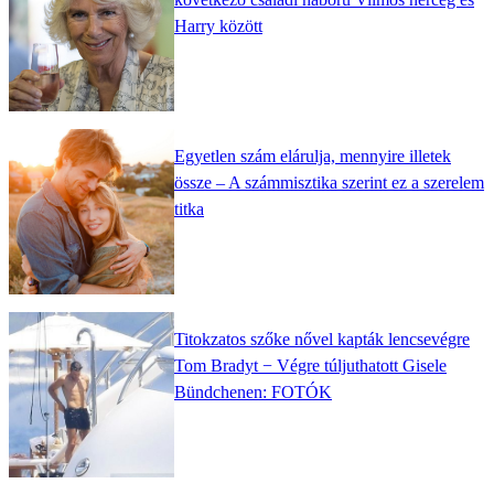
Harry között
Egyetlen szám elárulja, mennyire illetek
össze – A számmisztika szerint ez a szerelem
titka
Titokzatos szőke nővel kapták lencsevégre
Tom Bradyt − Végre túljuthatott Gisele
Bündchenen: FOTÓK