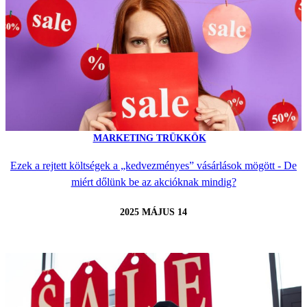
MARKETING TRÜKKÖK
Ezek a rejtett költségek a „kedvezményes” vásárlások mögött - De
miért dőlünk be az akcióknak mindig?
2025 MÁJUS 14