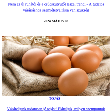
Nem az új ruhától és a csúcskütyütől leszel trendi - A tudatos
vásárláshoz szemléletváltásra van szükség
2024 MÁJUS 08
TOJÁS
Vásároljunk tudatosan jó tojást! Eláruljuk, milyen szempontok