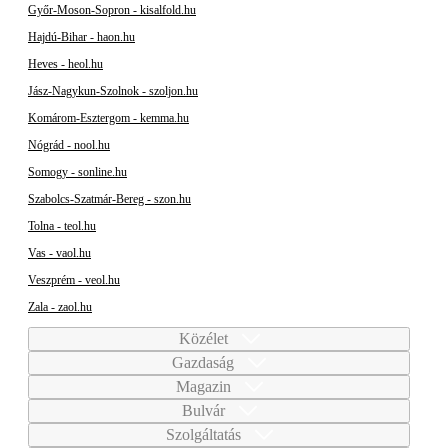
Győr-Moson-Sopron - kisalfold.hu
Hajdú-Bihar - haon.hu
Heves - heol.hu
Jász-Nagykun-Szolnok - szoljon.hu
Komárom-Esztergom - kemma.hu
Nógrád - nool.hu
Somogy - sonline.hu
Szabolcs-Szatmár-Bereg - szon.hu
Tolna - teol.hu
Vas - vaol.hu
Veszprém - veol.hu
Zala - zaol.hu
Közélet
Gazdaság
Magazin
Bulvár
Szolgáltatás