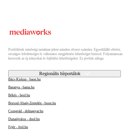
Portfóliónk minőségi tartalmat jelent minden olvasó számára. Egyedülálló elérést,
országos lefedettséget és változatos megjelenési lehetőséget biztosít. Folyamatosan
keressük az új irányokat és fejlődési lehetőségeket. Ez jövőnk záloga.
Regionális hírportálok
Bács-Kiskun - baon.hu
Baranya - bama.hu
Békés - beol.hu
Borsod-Abaúj-Zemplén - boon.hu
Csongrád - delmagyar.hu
Dunaújváros - duol.hu
Fejér - feol.hu