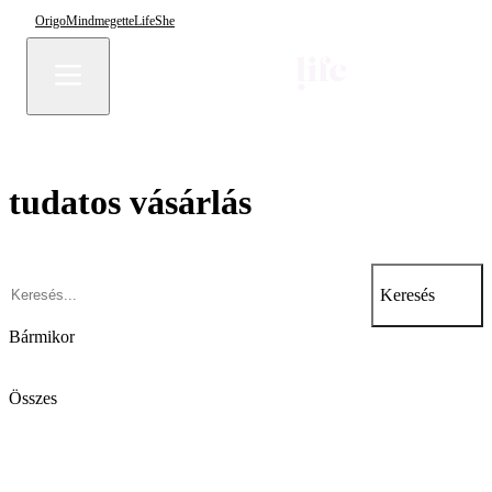
Origo
Mindmegette
Life
She
tudatos vásárlás
Keresés
Bármikor
Összes