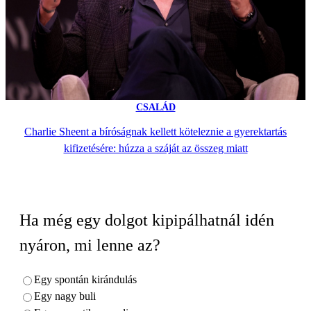
CSALÁD
Charlie Sheent a bíróságnak kellett köteleznie a gyerektartás
kifizetésére: húzza a száját az összeg miatt
Ha még egy dolgot kipipálhatnál idén
nyáron, mi lenne az?
Egy spontán kirándulás
Egy nagy buli