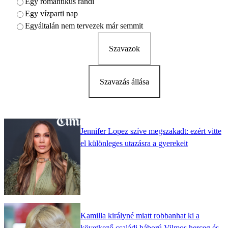
Egy romantikus randi
Egy vízparti nap
Egyáltalán nem tervezek már semmit
Szavazok
Szavazás állása
Jennifer Lopez szíve megszakadt: ezért vitte
el különleges utazásra a gyerekeit
Kamilla királyné miatt robbanhat ki a
következő családi háború Vilmos herceg és