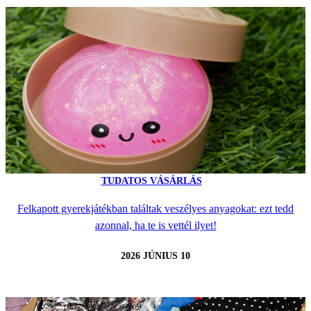
TUDATOS VÁSÁRLÁS
Felkapott gyerekjátékban találtak veszélyes anyagokat: ezt tedd
azonnal, ha te is vettél ilyet!
2026 JÚNIUS 10