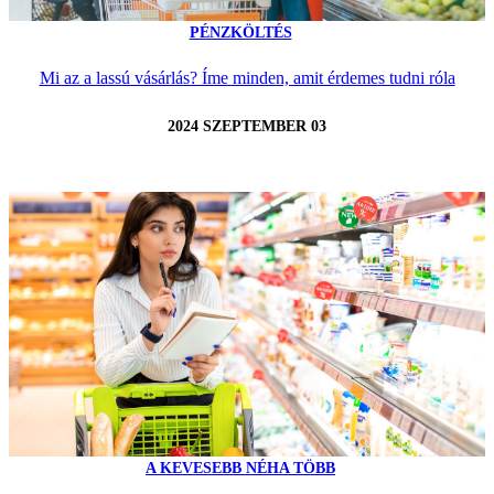
PÉNZKÖLTÉS
Mi az a lassú vásárlás? Íme minden, amit érdemes tudni róla
2024 SZEPTEMBER 03
A KEVESEBB NÉHA TÖBB