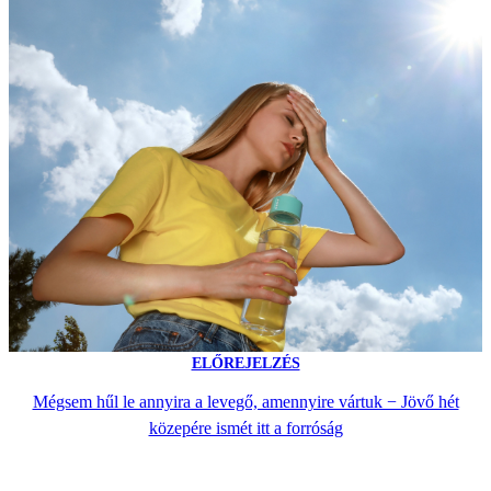
ELŐREJELZÉS
Mégsem hűl le annyira a levegő, amennyire vártuk − Jövő hét
közepére ismét itt a forróság