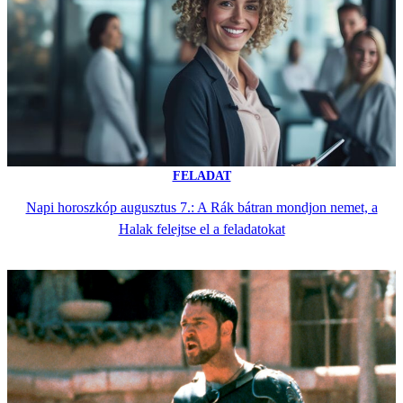
FELADAT
Napi horoszkóp augusztus 7.: A Rák bátran mondjon nemet, a
Halak felejtse el a feladatokat