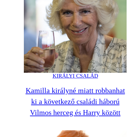
KIRÁLYI CSALÁD
Kamilla királyné miatt robbanhat
ki a következő családi háború
Vilmos herceg és Harry között