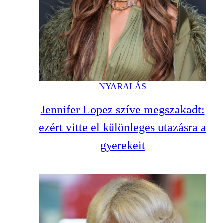
NYARALÁS
Jennifer Lopez szíve megszakadt:
ezért vitte el különleges utazásra a
gyerekeit