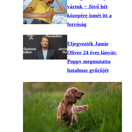
vártuk − Jövő hét
közepére ismét itt a
forróság
Eljegyezték Jamie
Oliver 24 éves lányát:
Poppy megmutatta
hatalmas gyűrűjét