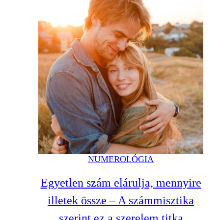
NUMEROLÓGIA
Egyetlen szám elárulja, mennyire
illetek össze – A számmisztika
szerint ez a szerelem titka