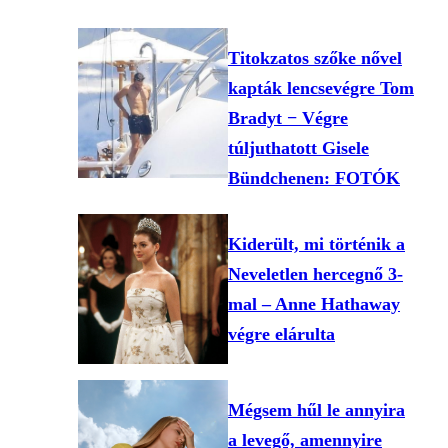
Titokzatos szőke nővel
kapták lencsevégre Tom
Bradyt − Végre
túljuthatott Gisele
Bündchenen: FOTÓK
Kiderült, mi történik a
Neveletlen hercegnő 3-
mal – Anne Hathaway
végre elárulta
Mégsem hűl le annyira
a levegő, amennyire