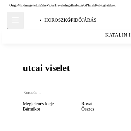
Origo
Mindmegette
Life
She
Videa
Travelo
Ingatlanbazár
GPhírek
Reblog
Játékok
HOROSZKÓP
IDŐJÁRÁS
KATALIN 
utcai viselet
Megjelenés ideje
Rovat
Bármikor
Összes