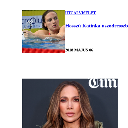
UTCAI VISELET
Hosszú Katinka úszódresszbe
2018 MÁJUS 06