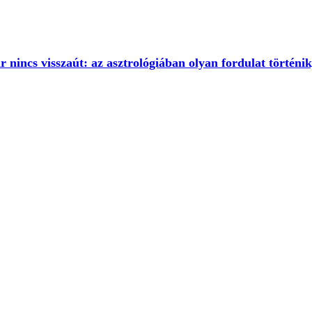
r nincs visszaút: az asztrológiában olyan fordulat történi