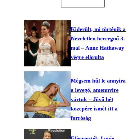
Kiderült, mi történik a
Neveletlen hercegnő 3-
mal – Anne Hathaway
végre elárulta
Mégsem hűl le annyira
a levegő, amennyire
vártuk − Jövő hét
közepére ismét itt a
forróság
Eljegyezték Jamie