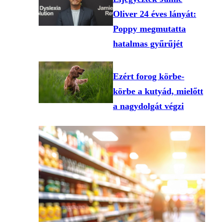
Oliver 24 éves lányát:
Poppy megmutatta
hatalmas gyűrűjét
Ezért forog körbe-
körbe a kutyád, mielőtt
a nagydolgát végzi