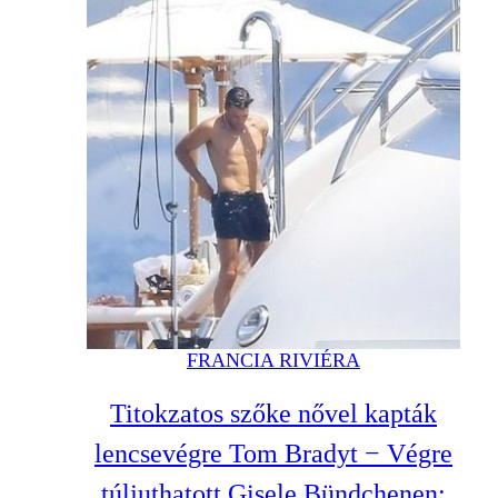
FRANCIA RIVIÉRA
Titokzatos szőke nővel kapták
lencsevégre Tom Bradyt − Végre
túljuthatott Gisele Bündchenen: