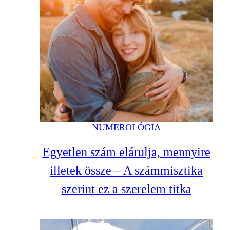
NUMEROLÓGIA
Egyetlen szám elárulja, mennyire
illetek össze – A számmisztika
szerint ez a szerelem titka