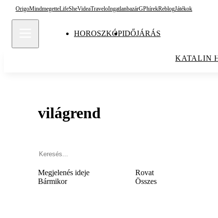
Origo
Mindmegette
Life
She
Videa
Travelo
Ingatlanbazár
GPhírek
Reblog
Játékok
HOROSZKÓP
IDŐJÁRÁS
KATALIN 
világrend
Megjelenés ideje
Rovat
Bármikor
Összes