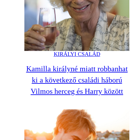
KIRÁLYI CSALÁD
Kamilla királyné miatt robbanhat
ki a következő családi háború
Vilmos herceg és Harry között