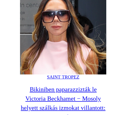
SAINT TROPEZ
Bikiniben paparazzizták le
Victoria Beckhamet − Mosoly
helyett szálkás izmokat villantott: