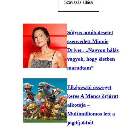
Szavazás állása
Súlyos autóbalesetet
szenvedett Minnie
Driver: „Nagyon hálás
vagyok, hogy életben
maradtam”
Elképesztő összeget
keres A Mancs őrjárat
alkotója –
Multimilliomos lett a
jogdíjakból