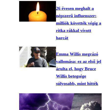
26 évesen meghalt a
népszerű influenszer:
milliók követték végig a
ritka rákkal vívott
harcát
Emma Willis megrázó
vallomása: ez az első jel
árulta el, hogy Bruce
Willis betegsége
súlyosabb, mint hitték