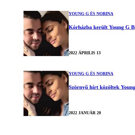
YOUNG G ÉS NORINA
Kórházba került Young G Bé
2022 ÁPRILIS 13
YOUNG G ÉS NORINA
Szörnyű hírt közöltek Young
2022 JANUÁR 20