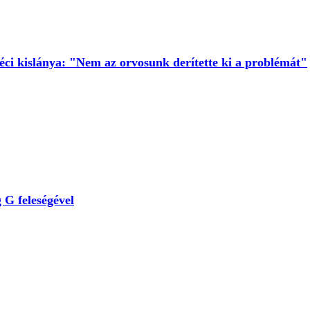
ci kislánya: "Nem az orvosunk derítette ki a problémát"
 G feleségével