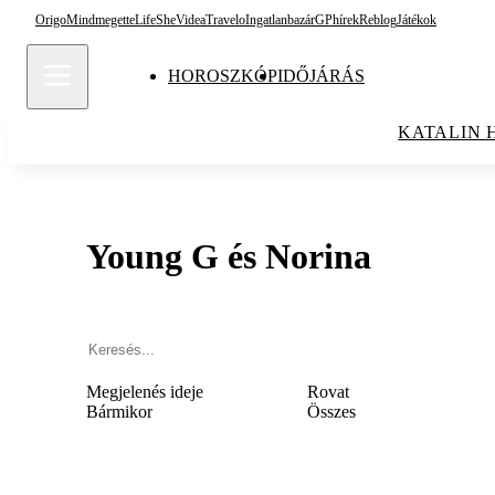
Origo
Mindmegette
Life
She
Videa
Travelo
Ingatlanbazár
GPhírek
Reblog
Játékok
HOROSZKÓP
IDŐJÁRÁS
KATALIN 
Young G és Norina
Megjelenés ideje
Rovat
Bármikor
Összes