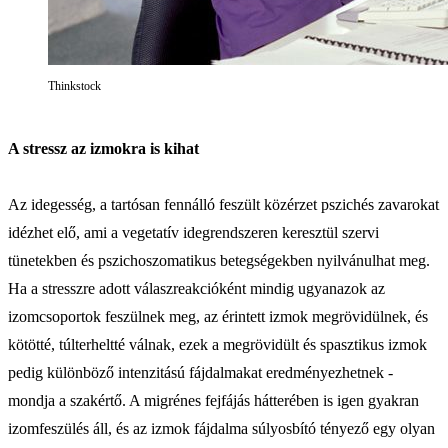
Thinkstock
A stressz az izmokra is kihat
Az idegesség, a tartósan fennálló feszült közérzet pszichés zavarokat
idézhet elő, ami a vegetatív idegrendszeren keresztül szervi
tünetekben és pszichoszomatikus betegségekben nyilvánulhat meg.
Ha a stresszre adott válaszreakcióként mindig ugyanazok az
izomcsoportok feszülnek meg, az érintett izmok megrövidülnek, és
kötötté, túlterheltté válnak, ezek a megrövidült és spasztikus izmok
pedig különböző intenzitású fájdalmakat eredményezhetnek -
mondja a szakértő. A migrénes fejfájás hátterében is igen gyakran
izomfeszülés áll, és az izmok fájdalma súlyosbító tényező egy olyan