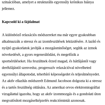
szituációban, amelyet a strukturális egyensúly krónikus hiánya
jellemez.
Kapcsold ki a fájdalmat
A különböző relaxációs módszereket ma már egyre gyakrabban
alkalmazzák a stressz és az izomfeszülések leküzdésére. A lazító és
nyújtó gyakorlatok javítják a mozgásminőséget, segítik az izmok
növekedését, a gyors regenerálódást, és megelőzik a
sportsérüléseket. Ha feszültnek érzed magad, és hátfájástól vagy
derékfájástól szenvedsz, progresszív relaxációval növelheted
egyensúlyi állapotodat, teherbíró képességedet és teljesítményedet.
Az aktív ellazítás módszerét Edmund Jacobson dolgozta ki a stressz
és a tartós feszültség oldására. Az amerikai orvos elektromiográfiai
vizsgálattal igazolta, hogy az aktív izommozgás és a gondolati úton
megvalósított mozgáselképzelés reakciómintái azonosak.