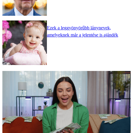
Ezek a leggyönyörűbb lánynevek,
amelyeknek már a jelentése is ajándék