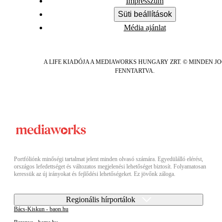
Impresszum
Süti beállítások
Média ajánlat
A LIFE KIADÓJA A MEDIAWORKS HUNGARY ZRT. © MINDEN J
FENNTARTVA.
Portfóliónk minőségi tartalmat jelent minden olvasó számára. Egyedülálló elérést,
országos lefedettséget és változatos megjelenési lehetőséget biztosít. Folyamatosan
keressük az új irányokat és fejlődési lehetőségeket. Ez jövőnk záloga.
Regionális hírportálok
Bács-Kiskun - baon.hu