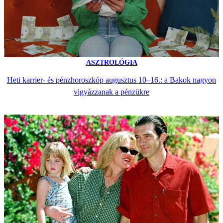
ASZTROLÓGIA
Heti karrier- és pénzhoroszkóp augusztus 10–16.: a Bakok nagyon
vigyázzanak a pénzükre