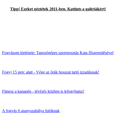
Tipp! Ezeket néztétek 2011-ben. Kattints a galériákért!
Fogyásom története: Taposógépes szereposztás Kata főszereplésével
Fogyj 15 perc alatt - Vége az órák hosszat tartó izzadásnak!
Fitnesz a kanapén - tévézés közben is lefogyhatsz!
A fogyás 6 aranyszabálya futóknak