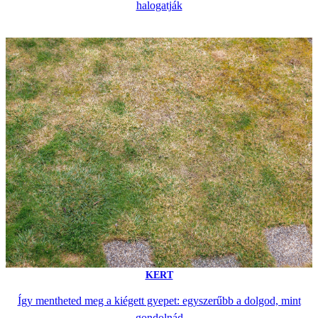
halogatják
KERT
Így mentheted meg a kiégett gyepet: egyszerűbb a dolgod, mint
gondolnád