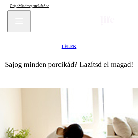
Origo
Mindmegette
Life
She
LÉLEK
Sajog minden porcikád? Lazítsd el magad!