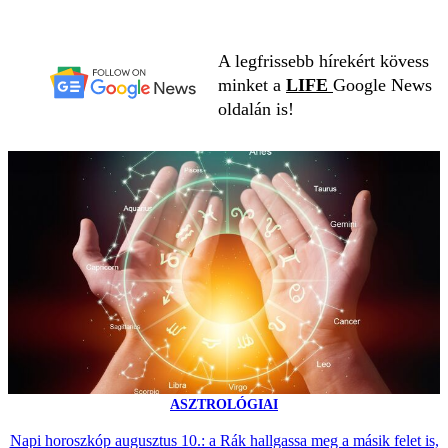
A legfrissebb hírekért kövess
minket a
LIFE
Google News
oldalán is!
ASZTROLÓGIAI
Napi horoszkóp augusztus 10.: a Rák hallgassa meg a másik felet is,