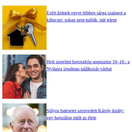
Ezért kötnek egyre többen sárga szalagot a
kilincsre: sokan nem tudják, mit jelent
Heti szerelmi horoszkóp augusztus 10–16.: a
Nyilasra izgalmas találkozás várhat
Súlyos balesetet szenvedett Károly király:
egy hajszálon múlt az élete