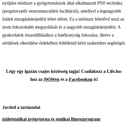
nyújtási módszer a gyógytornászok által alkalmazott PNF-technika
(proprioceptív neuromusculáris facilitáció), amellyel a legnagyobb
ízületi mozgáskiterjedést lehet elérni. Ez a módszer lehetővé teszi az
izom fokozottabb megnyúlását és a nagyobb mozgáskiterjedést. A
gyakorlatok összeállításához a hatékonyság fokozása, illetve a
sérülések elkerülése érdekében feltétlenül kérd szakember segítségét.
Légy egy igazán csajos közösség tagja! Csatlakozz a Life.hu-
hoz az
iWiWen
és a
Facebookon
is!
Javítsd a tartásodat
ízületstatikai gyógytorna és statikai fitneszprogram