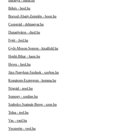
Baranya - bama.hu
Békés - beol.hu
Borsod-Abaúj-Zemplén - boon.hu
Csongrád - delmagyar.hu
Dunaújváros - duol.hu
Fejér - feol.hu
Győr-Moson-Sopron - kisalfold.hu
Hajdú-Bihar - haon.hu
Heves - heol.hu
Jász-Nagykun-Szolnok - szoljon.hu
Komárom-Esztergom - kemma.hu
Nógrád - nool.hu
Somogy - sonline.hu
Szabolcs-Szatmár-Bereg - szon.hu
Tolna - teol.hu
Vas - vaol.hu
Veszprém - veol.hu