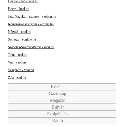
Hajdú-Bihar - haon.hu
Heves - heol.hu
Jász-Nagykun-Szolnok - szoljon.hu
Komárom-Esztergom - kemma.hu
Nógrád - nool.hu
Somogy - sonline.hu
Szabolcs-Szatmár-Bereg - szon.hu
Tolna - teol.hu
Vas - vaol.hu
Veszprém - veol.hu
Zala - zaol.hu
Közélet
Gazdaság
Magazin
Bulvár
Szolgáltatás
Rádió