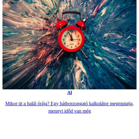
AI
Mikor üt a halál órája? Egy hátborzongató kalkulátor megmutatja,
mennyi időd van még