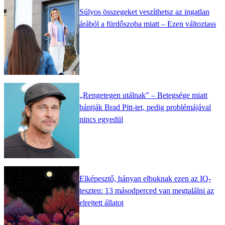
Súlyos összegeket veszíthetsz az ingatlan
árából a fürdőszoba miatt – Ezen változtass
„Rengetegen utálnak" – Betegsége miatt
bántják Brad Pitt-tet, pedig problémájával
nincs egyedül
Elképesztő, hányan elbuknak ezen az IQ-
teszten: 13 másodperced van megtalálni az
elrejtett állatot