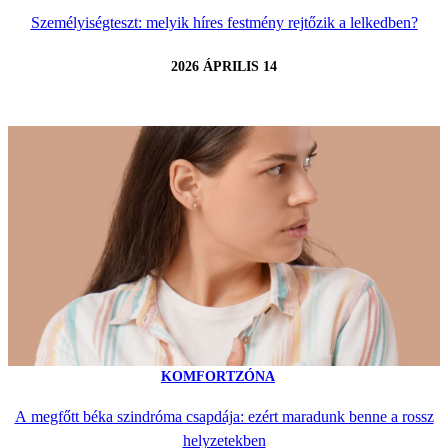
Személyiségteszt: melyik híres festmény rejtőzik a lelkedben?
2026 ÁPRILIS 14
KOMFORTZÓNA
A megfőtt béka szindróma csapdája: ezért maradunk benne a rossz
helyzetekben