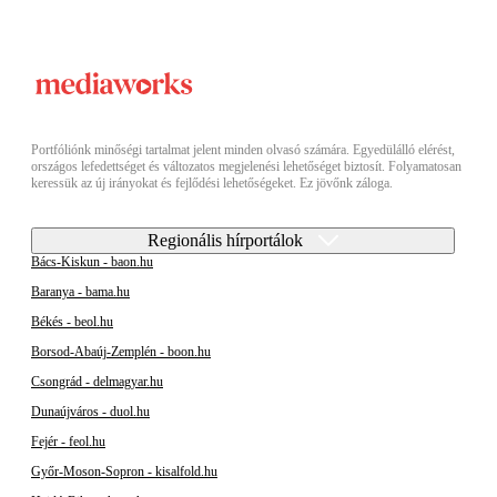
Portfóliónk minőségi tartalmat jelent minden olvasó számára. Egyedülálló elérést,
országos lefedettséget és változatos megjelenési lehetőséget biztosít. Folyamatosan
keressük az új irányokat és fejlődési lehetőségeket. Ez jövőnk záloga.
Regionális hírportálok
Bács-Kiskun - baon.hu
Baranya - bama.hu
Békés - beol.hu
Borsod-Abaúj-Zemplén - boon.hu
Csongrád - delmagyar.hu
Dunaújváros - duol.hu
Fejér - feol.hu
Győr-Moson-Sopron - kisalfold.hu