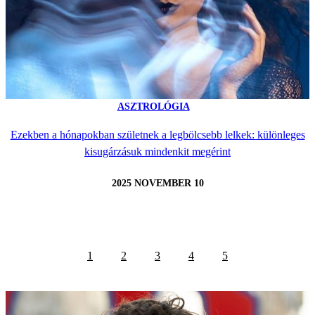
ASZTROLÓGIA
Ezekben a hónapokban születnek a legbölcsebb lelkek: különleges
kisugárzásuk mindenkit megérint
2025 NOVEMBER 10
1
2
3
4
5