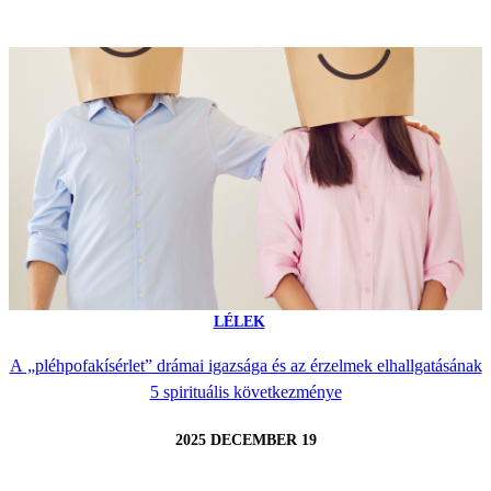
LÉLEK
A „pléhpofakísérlet” drámai igazsága és az érzelmek elhallgatásának
5 spirituális következménye
2025 DECEMBER 19