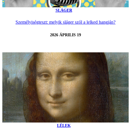
SLÁGER
Személyiségteszt: melyik sláger szól a lelked hangján?
2026 ÁPRILIS 19
LÉLEK