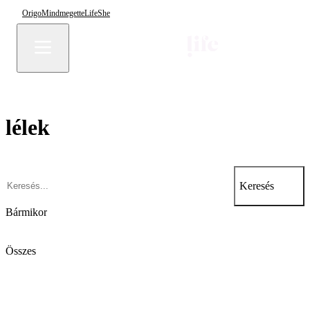
Origo
Mindmegette
Life
She
lélek
Keresés
Bármikor
Összes