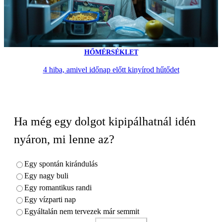
HŐMÉRSÉKLET
4 hiba, amivel időnap előtt kinyírod hűtődet
Ha még egy dolgot kipipálhatnál idén
nyáron, mi lenne az?
Egy spontán kirándulás
Egy nagy buli
Egy romantikus randi
Egy vízparti nap
Egyáltalán nem tervezek már semmit