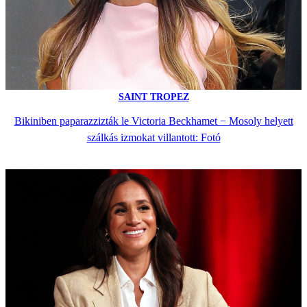
SAINT TROPEZ
Bikiniben paparazzizták le Victoria Beckhamet − Mosoly helyett
szálkás izmokat villantott: Fotó