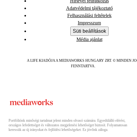
Hírlevél feliratkozás
Adatvédelmi tájékoztató
Felhasználási feltételek
Impresszum
Süti beállítások
Média ajánlat
A LIFE KIADÓJA A MEDIAWORKS HUNGARY ZRT. © MINDEN J
FENNTARTVA.
Portfóliónk minőségi tartalmat jelent minden olvasó számára. Egyedülálló elérést,
országos lefedettséget és változatos megjelenési lehetőséget biztosít. Folyamatosan
keressük az új irányokat és fejlődési lehetőségeket. Ez jövőnk záloga.