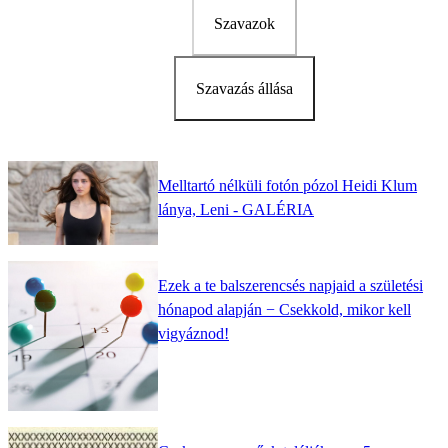
Szavazok
Szavazás állása
Melltartó nélküli fotón pózol Heidi Klum
lánya, Leni - GALÉRIA
Ezek a te balszerencsés napjaid a születési
hónapod alapján − Csekkold, mikor kell
vigyáznod!