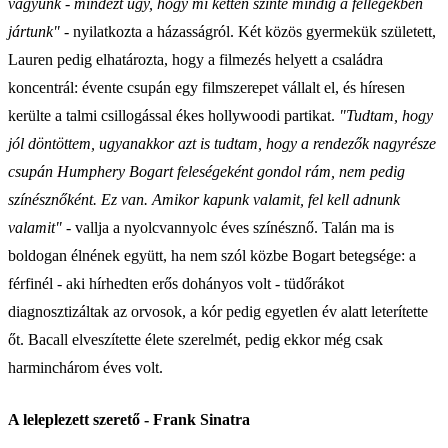
vagyunk - mindezt úgy, hogy mi ketten szinte mindig a fellegekben
jártunk"
- nyilatkozta a házasságról. Két közös gyermekük született,
Lauren pedig elhatározta, hogy a filmezés helyett a családra
koncentrál: évente csupán
egy
filmszerepet vállalt el, és híresen
kerülte a talmi csillogással ékes hollywoodi partikat.
"Tudtam, hogy
jól döntöttem, ugyanakkor azt is tudtam, hogy a rendezők nagyrésze
csupán Humphery Bogart feleségeként gondol rám, nem pedig
színésznőként. Ez van. Amikor kapunk valamit, fel kell adnunk
valamit"
- vallja a nyolcvannyolc éves színésznő. Talán ma is
boldogan élnének együtt, ha nem szól közbe Bogart betegsége: a
férfinél - aki hírhedten erős dohányos volt - tüdőrákot
diagnosztizáltak az orvosok, a kór pedig egyetlen év alatt leterítette
őt. Bacall elveszítette élete szerelmét, pedig ekkor még csak
harminchárom éves volt.
A leleplezett szerető - Frank Sinatra