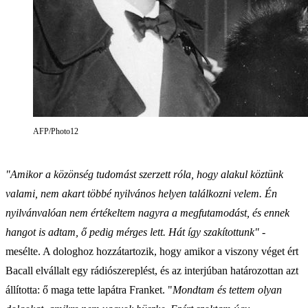
AFP/Photo12
"Amikor a közönség tudomást szerzett róla, hogy alakul köztünk
valami, nem akart többé nyilvános helyen találkozni velem. Én
nyilvánvalóan nem értékeltem nagyra a megfutamodást, és ennek
hangot is adtam, ő pedig mérges lett. Hát így szakítottunk"
-
mesélte. A dologhoz hozzátartozik, hogy amikor a viszony véget ért
Bacall elvállalt egy rádiószereplést, és az interjúban határozottan azt
állította: ő maga tette lapátra Franket. "
Mondtam és tettem olyan