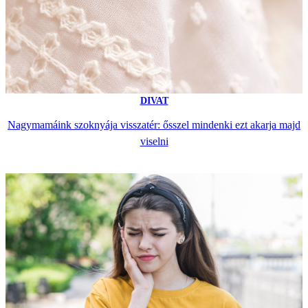
DIVAT
Nagymamáink szoknyája visszatér: ősszel mindenki ezt akarja majd
viselni