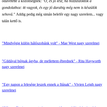
odavetette a közönségnek:
"Ó, és jó lesz, ha hozzászoktok a
gondolathoz: itt vagyok, és egy jó darabig még nem is készülök
sehová."
Addig pedig még simán belefér egy nagy szerelem... vagy
talán kettő is.
"Mindvégig külön hálószobánk volt" - Mae West nagy szerelmei
"Gildával bújnak ágyba, de mellettem ébrednek" - Rita Hayworth
nagy szerelmei
"Egy napon a felesége leszek ennek a fiúnak" - Vivien Leigh nagy
szerelmei