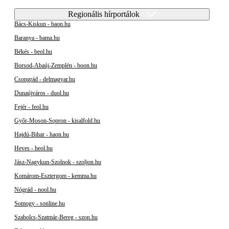
Regionális hírportálok
Bács-Kiskun - baon.hu
Baranya - bama.hu
Békés - beol.hu
Borsod-Abaúj-Zemplén - boon.hu
Csongrád - delmagyar.hu
Dunaújváros - duol.hu
Fejér - feol.hu
Győr-Moson-Sopron - kisalfold.hu
Hajdú-Bihar - haon.hu
Heves - heol.hu
Jász-Nagykun-Szolnok - szoljon.hu
Komárom-Esztergom - kemma.hu
Nógrád - nool.hu
Somogy - sonline.hu
Szabolcs-Szatmár-Bereg - szon.hu