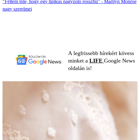
"Féltem tőle, hogy egy tipikus nagyzoló rosszfiú" - Marilyn Monroe
nagy szerelmei
A legfrissebb hírekért kövess
minket a
LIFE
Google News
oldalán is!