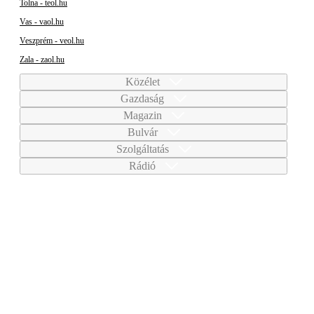
Tolna - teol.hu
Vas - vaol.hu
Veszprém - veol.hu
Zala - zaol.hu
Közélet
Gazdaság
Magazin
Bulvár
Szolgáltatás
Rádió