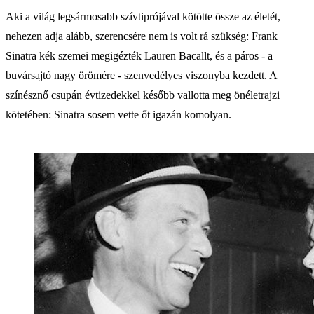
Aki a világ legsármosabb szívtiprójával kötötte össze az életét,
nehezen adja alább, szerencsére nem is volt rá szükség: Frank
Sinatra kék szemei megigézték Lauren Bacallt, és a páros - a
buvársajtó nagy örömére - szenvedélyes viszonyba kezdett. A
színésznő csupán évtizedekkel később vallotta meg önéletrajzi
kötetében: Sinatra sosem vette őt igazán komolyan.