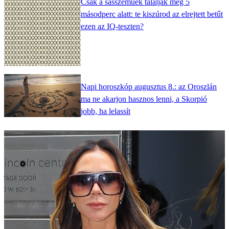
Csak a sasszeműek találják meg 5
másodperc alatt: te kiszúrod az elrejtett betűt
ezen az IQ-teszten?
Napi horoszkóp augusztus 8.: az Oroszlán
ma ne akarjon hasznos lenni, a Skorpió
jobb, ha lelassít