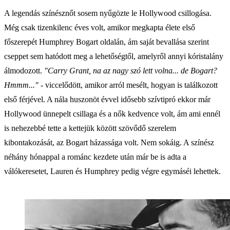
A legendás színésznőt sosem nyűgözte le Hollywood csillogása.
Még csak tizenkilenc éves volt, amikor megkapta élete első
főszerepét Humphrey Bogart oldalán, ám saját bevallása szerint
cseppet sem hatódott meg a lehetőségtől, amelyről annyi kóristalány
álmodozott.
"Carry Grant, na az nagy szó lett volna... de Bogart?
Hmmm..." -
viccelődött, amikor arról mesélt, hogyan is találkozott
első férjével. A nála huszonöt évvel idősebb szívtipró ekkor már
Hollywood ünnepelt csillaga és a nők kedvence volt, ám ami ennél
is nehezebbé tette a kettejük között szövődő szerelem
kibontakozását, az Bogart házassága volt. Nem sokáig. A színész
néhány hónappal a románc kezdete után már be is adta a
válókeresetet, Lauren és Humphrey pedig végre egymáséi lehettek.