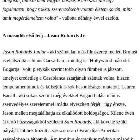
dolgokat, amikre nem vagyok büszke. Ezért szoktam úgy
fogalmazni, hogy sokkal szerencsésebb voltam életem során, mint
amit megérdemeltem volna"
- vallotta néhány évvel ezelőtt.
A második első férj - Jason Robards Jr.
Jason Robards Junior -
aki számtalan más filmszerep mellett Brutust
is eljátszotta a Julius Caesarban - mindig is "Hollywood második
Bogartja" volt: pletykák szerint több olyan filmben is játszott,
amelyet eredetileg a Casablanca sztárjának szántak volna, hiszen
temperamentumuk és külsejük is sok hasonlóságot mutatott. Lauren
Bacall - aki sokak szerint még évekkel Bogart halála után is
szenvedélyes szerelemmel imádta elveszített férjét - úgy érezte,
Jason mellett megtalálhatja az elkallódott boldogságot. Kilenc éven
át tartó házasságukból született
Sam Robards
, aki követte szülei
pályáját: többek között a sokszorosan Oscar-díjas Amerikai
szépségben is láthattuk. Ám ironikus és tragikus módon a második