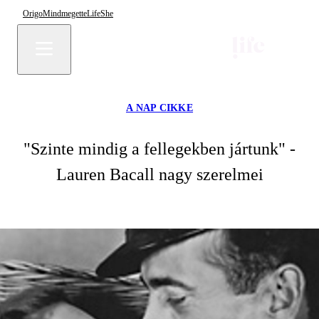
Origo
Mindmegette
Life
She
A NAP CIKKE
"Szinte mindig a fellegekben jártunk" -
Lauren Bacall nagy szerelmei