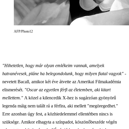
AFP/Photo12
"Hihetetlen, hogy már olyan emlékeim vannak, amelyek
hatvanévesek, pláne ha belegondolunk, hogy milyen fiatal vagyok"
-
nevetett Bacall, amikor két éve átvette az Amerikai Filmakadémia
elismerését.
"Oscar az egyetlen férfi az életemben, aki kitart
mellettem."
A közel a kilencedik X-hez is sugárzóan gyönyörű
legenda máig nem talált rá a férfira, aki mellett "megöregedhet."
Erre azonban úgy fest, a közhiedelemmel ellentétben nincs is
szüksége. Amikor elhagyta a színpadot, köszönőbeszéde végén