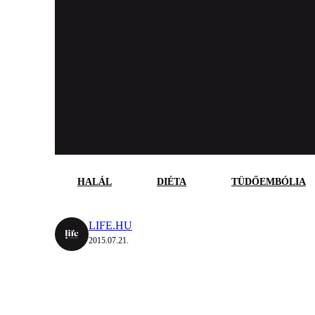
HALÁL
DIÉTA
TÜDŐEMBÓLIA
LIFE.HU
2015.07.21.