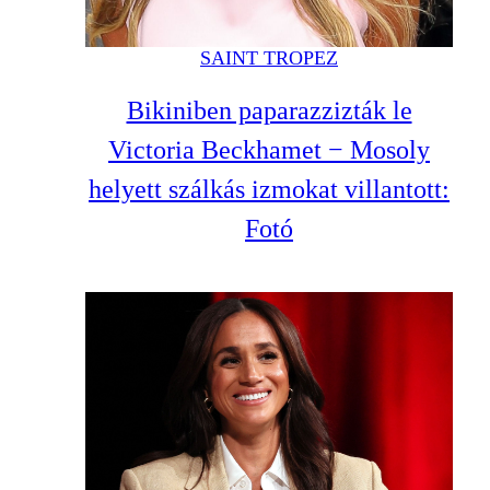
SAINT TROPEZ
Bikiniben paparazzizták le
Victoria Beckhamet − Mosoly
helyett szálkás izmokat villantott:
Fotó