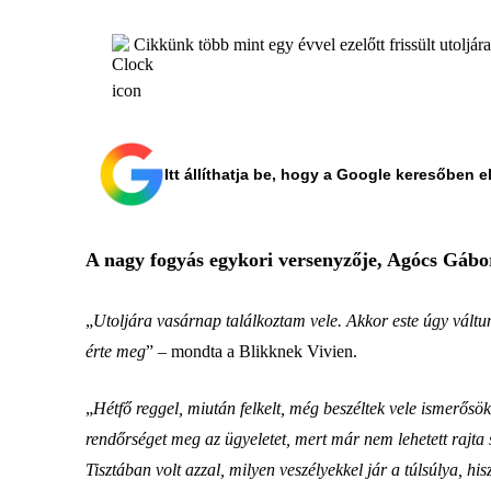
Cikkünk több mint egy évvel ezelőtt frissült utoljár
Itt állíthatja be, hogy a Google keresőben e
A nagy fogyás egykori versenyzője, Agócs Gábor
„
Utoljára vasárnap találkoztam vele. Akkor este úgy váltu
érte meg
” – mondta a Blikknek Vivien.
„
Hétfő reggel, miután felkelt, még beszéltek vele ismerősök
rendőrséget meg az ügyeletet, mert már nem lehetett rajta s
Tisztában volt azzal, milyen veszélyekkel jár a túlsúlya, h