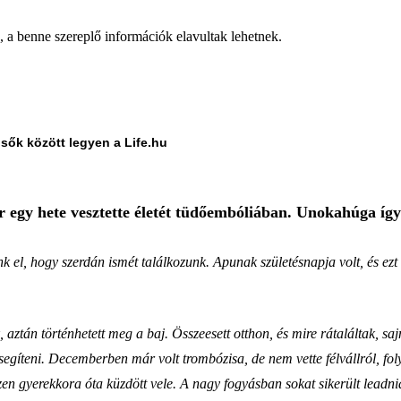
a, a benne szereplő információk elavultak lehetnek.
lsők között legyen a Life.hu
 egy hete vesztette életét tüdőembóliában. Unokahúga íg
nk el, hogy szerdán ismét találkozunk. Apunak születésnapja volt, és e
, aztán történhetett meg a baj. Összeesett otthon, és mire rátaláltak, s
egíteni. Decemberben már volt trombózisa, de nem vette félvállról, foly
iszen gyerekkora óta küzdött vele. A nagy fogyásban sokat sikerült leadn