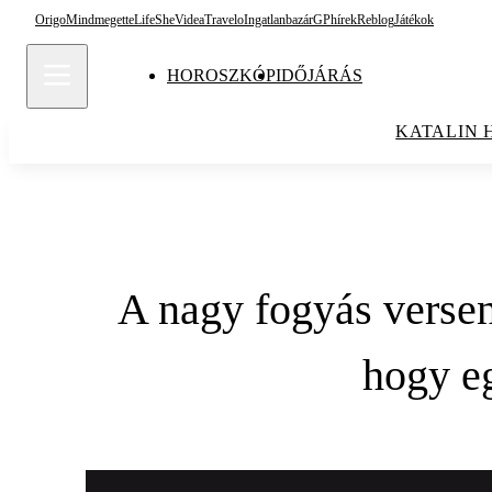
Origo
Mindmegette
Life
She
Videa
Travelo
Ingatlanbazár
GPhírek
Reblog
Játékok
HOROSZKÓP
IDŐJÁRÁS
KATALIN 
A nagy fogyás versen
hogy eg