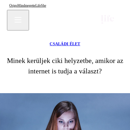
Origo
Mindmegette
Life
She
CSALÁDI ÉLET
Minek kerüljek ciki helyzetbe, amikor az
internet is tudja a választ?