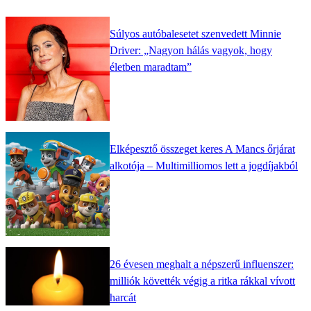
Súlyos autóbalesetet szenvedett Minnie
Driver: „Nagyon hálás vagyok, hogy
életben maradtam”
Elképesztő összeget keres A Mancs őrjárat
alkotója – Multimilliomos lett a jogdíjakból
26 évesen meghalt a népszerű influenszer:
milliók követték végig a ritka rákkal vívott
harcát