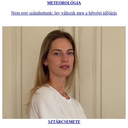
METEOROLÓGIA
Nem erre számítottunk: így változik meg a hétvégi időjárás
SZTÁRCSEMETE