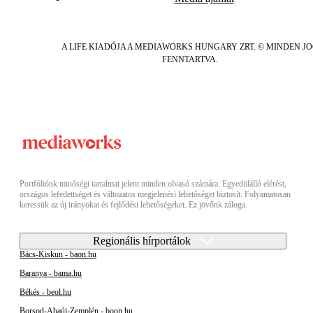
A LIFE KIADÓJA A MEDIAWORKS HUNGARY ZRT. © MINDEN J
FENNTARTVA.
Portfóliónk minőségi tartalmat jelent minden olvasó számára. Egyedülálló elérést,
országos lefedettséget és változatos megjelenési lehetőséget biztosít. Folyamatosan
keressük az új irányokat és fejlődési lehetőségeket. Ez jövőnk záloga.
Regionális hírportálok
Bács-Kiskun - baon.hu
Baranya - bama.hu
Békés - beol.hu
Borsod-Abaúj-Zemplén - boon.hu