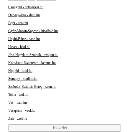
Csongrád - delmagyar.hu
Dunaújváros - duol.hu
Fejér - feol.hu
Győr-Moson-Sopron - kisalfold.hu
Hajdú-Bihar - haon.hu
Heves - heol.hu
Jász-Nagykun-Szolnok - szoljon.hu
Komárom-Esztergom - kemma.hu
Nógrád - nool.hu
Somogy - sonline.hu
Szabolcs-Szatmár-Bereg - szon.hu
Tolna - teol.hu
Vas - vaol.hu
Veszprém - veol.hu
Zala - zaol.hu
Közélet