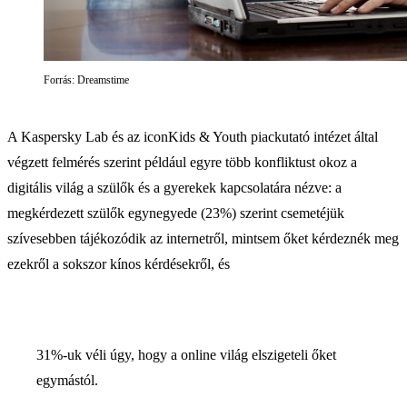
Forrás: Dreamstime
A Kaspersky Lab és az iconKids & Youth piackutató intézet által
végzett felmérés szerint például egyre több konfliktust okoz a
digitális világ a szülők és a gyerekek kapcsolatára nézve: a
megkérdezett szülők egynegyede (23%) szerint csemetéjük
szívesebben tájékozódik az internetről, mintsem őket kérdeznék meg
ezekről a sokszor kínos kérdésekről, és
31%-uk véli úgy, hogy a online világ elszigeteli őket
egymástól.