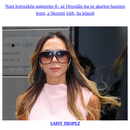
Napi horoszkóp augusztus 8.: az Oroszlán ma ne akarjon hasznos
lenni, a Skorpió jobb, ha lelassít
SAINT TROPEZ