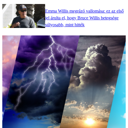
Emma Willis megrázó vallomása: ez az első
jel árulta el, hogy Bruce Willis betegsége
súlyosabb, mint hitték