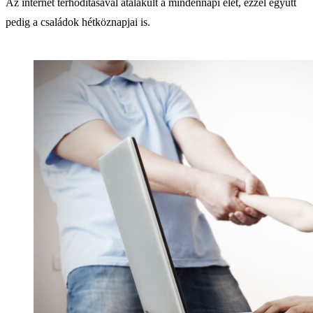
Az internet térhódításával átalakult a mindennapi élet, ezzel együtt
pedig a családok hétköznapjai is.