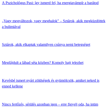
A Pszichológus Pasi: így ismerd fel, ha energiavámpír a barátod
„Vagy megváltozok, vagy meghalok" – Sztárok, akik megküzdöttek
a bulimiával
Sztárok, akik elkaptak valamilyen csúnya nemi betegséget
Megfájdult a lábad séta közben? Komoly bajt jelezhet
Kevésbé ismert nyári zöldségek és gyümölcsök, amiket neked is
enned kellene
Nincs fertőzés, sérülés azonban igen – erre figyelj oda, ha intim