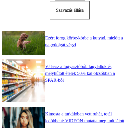
Szavazás állása
Ezért forog körbe-körbe a kutyád, mielőtt a
nagydolgát végzi
Válassz a fagyasztóból: fagylaltok és
mélyhűtött ételek 50%-kal olcsóbban a
SPAR-ból
Kimosta a turkálóban vett ruhát, totál
ledöbbent: VIDEÓN mutatta meg, mit látott