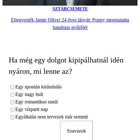
SZTÁRCSEMETE
Eljegyezték Jamie Oliver 24 éves lányát: Poppy megmutatta
hatalmas gyűrűjét
Ha még egy dolgot kipipálhatnál idén
nyáron, mi lenne az?
Egy spontán kirándulás
Egy nagy buli
Egy romantikus randi
Egy vízparti nap
Egyáltalán nem tervezek már semmit
Szavazok