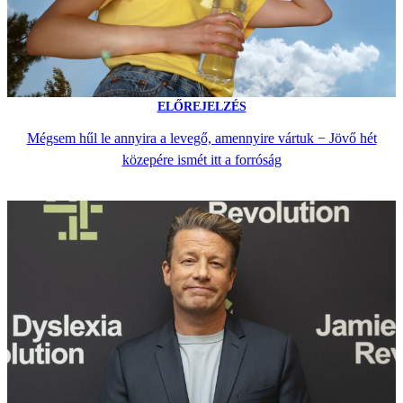
ELŐREJELZÉS
Mégsem hűl le annyira a levegő, amennyire vártuk − Jövő hét
közepére ismét itt a forróság