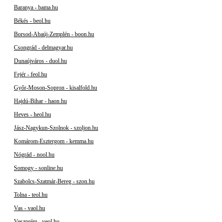
Baranya - bama.hu
Békés - beol.hu
Borsod-Abaúj-Zemplén - boon.hu
Csongrád - delmagyar.hu
Dunaújváros - duol.hu
Fejér - feol.hu
Győr-Moson-Sopron - kisalfold.hu
Hajdú-Bihar - haon.hu
Heves - heol.hu
Jász-Nagykun-Szolnok - szoljon.hu
Komárom-Esztergom - kemma.hu
Nógrád - nool.hu
Somogy - sonline.hu
Szabolcs-Szatmár-Bereg - szon.hu
Tolna - teol.hu
Vas - vaol.hu
Veszprém - veol.hu