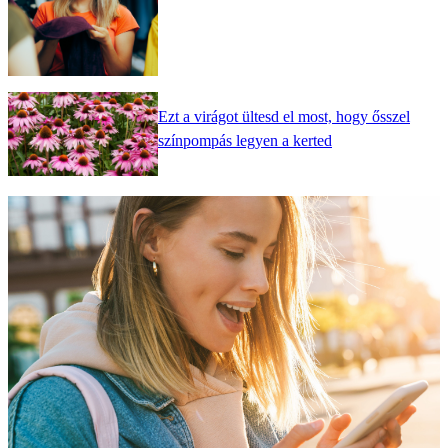
Ezt a virágot ültesd el most, hogy ősszel
színpompás legyen a kerted