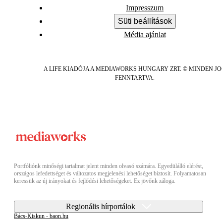
Impresszum
Süti beállítások
Média ajánlat
A LIFE KIADÓJA A MEDIAWORKS HUNGARY ZRT. © MINDEN J
FENNTARTVA.
Portfóliónk minőségi tartalmat jelent minden olvasó számára. Egyedülálló elérést,
országos lefedettséget és változatos megjelenési lehetőséget biztosít. Folyamatosan
keressük az új irányokat és fejlődési lehetőségeket. Ez jövőnk záloga.
Regionális hírportálok
Bács-Kiskun - baon.hu