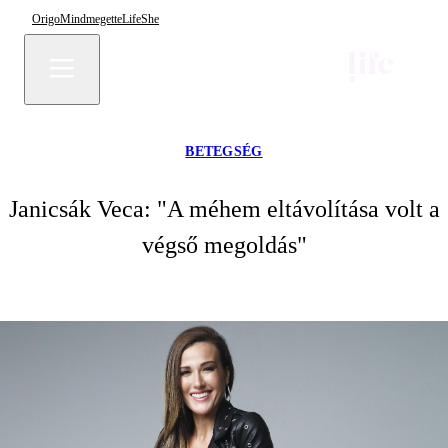
Origo
Mindmegette
Life
She
BETEGSÉG
Janicsák Veca: "A méhem eltávolítása volt a
végső megoldás"