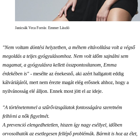
Janicsák Veca Forrás: Emmer László
"Nem voltam döntési helyzetben, a méhem eltávolítása volt a végső
megoldás a teljes gyógyulásomhoz. Nem volt időm sajnálni sem
magamat, a gyógyulásra kellett összpontosítanom, Emma
érdekében is" -
mesélte az énekesnő, aki azért hallgatott eddig
kálváriájáról, mert nem érezte magát elég erősnek ahhoz, hogy a
nyilvánosság elé álljon. Ennek most jött el az ideje.
"A történetemmel a szűrővizsgálatok fontosságára szeretném
felhívni a nők figyelmét.
A prevenció elengedhetetlen, hiszen így nagy eséllyel, időben
orvosolhatók az esetlegesen fellépő problémák. Bármit is hoz az élet,