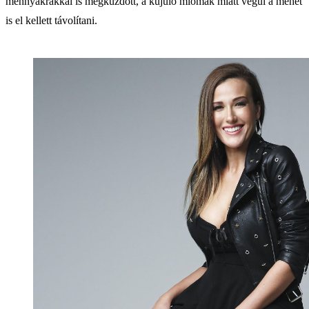
méhnyakrákkal is megküzdött, a kújuló miómák miatt végül a méhét
is el kellett távolítani.