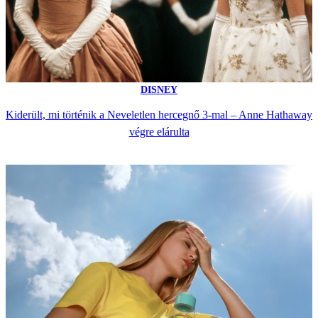
DISNEY
Kiderült, mi történik a Neveletlen hercegnő 3-mal – Anne Hathaway
végre elárulta