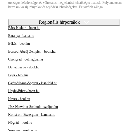
országos lefedettséget és változatos megjelenési lehetőséget biztosít. Folyamatosan
keressük az új irányokat és fejlődési lehetőségeket. Ez jövőnk záloga.
Regionális hírportálok
Bács-Kiskun - baon.hu
Baranya - bama.hu
Békés - beol.hu
Borsod-Abaúj-Zemplén - boon.hu
Csongrád - delmagyar.hu
Dunaújváros - duol.hu
Fejér - feol.hu
Győr-Moson-Sopron - kisalfold.hu
Hajdú-Bihar - haon.hu
Heves - heol.hu
Jász-Nagykun-Szolnok - szoljon.hu
Komárom-Esztergom - kemma.hu
Nógrád - nool.hu
Somogy - sonline.hu