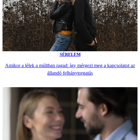
SÉRELEM
Amikor a lélek a múltban ragad: így mérgezi meg a kapcsolatot az
állandó felhánytorgatás