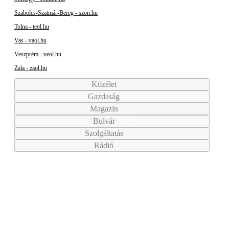
Szabolcs-Szatmár-Bereg - szon.hu
Tolna - teol.hu
Vas - vaol.hu
Veszprém - veol.hu
Zala - zaol.hu
Közélet
Gazdaság
Magazin
Bulvár
Szolgáltatás
Rádió