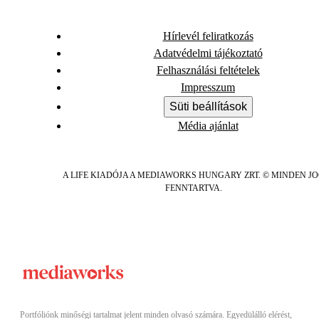
Hírlevél feliratkozás
Adatvédelmi tájékoztató
Felhasználási feltételek
Impresszum
Süti beállítások
Média ajánlat
A LIFE KIADÓJA A MEDIAWORKS HUNGARY ZRT. © MINDEN J
FENNTARTVA.
Portfóliónk minőségi tartalmat jelent minden olvasó számára. Egyedülálló elérést,