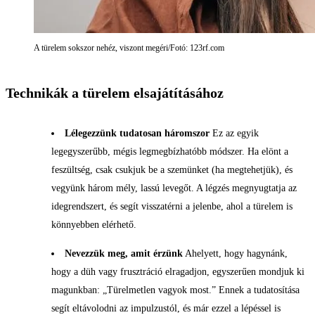
A türelem sokszor nehéz, viszont megéri/Fotó: 123rf.com
Technikák a türelem elsajátításához
Lélegezzünk tudatosan háromszor
Ez az egyik
legegyszerűbb, mégis legmegbízhatóbb módszer. Ha elönt a
feszültség, csak csukjuk be a szemünket (ha megtehetjük), és
vegyünk három mély, lassú levegőt. A légzés megnyugtatja az
idegrendszert, és segít visszatérni a jelenbe, ahol a türelem is
könnyebben elérhető.
Nevezzük meg, amit érzünk
Ahelyett, hogy hagynánk,
hogy a düh vagy frusztráció elragadjon, egyszerűen mondjuk ki
magunkban: „Türelmetlen vagyok most.” Ennek a tudatosítása
segít eltávolodni az impulzustól, és már ezzel a lépéssel is