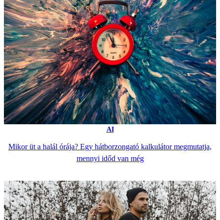
AI
Mikor üt a halál órája? Egy hátborzongató kalkulátor megmutatja,
mennyi időd van még