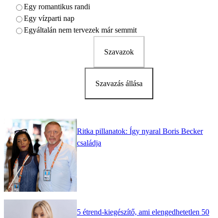
Egy romantikus randi
Egy vízparti nap
Egyáltalán nem tervezek már semmit
Szavazok
Szavazás állása
Ritka pillanatok: Így nyaral Boris Becker
családja
5 étrend-kiegészítő, ami elengedhetetlen 50