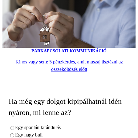
PÁRKAPCSOLATI KOMMUNIKÁCIÓ
Kínos vagy sem: 5 pénzkérdés, amit muszáj tisztázni az
összeköltözés előtt
Ha még egy dolgot kipipálhatnál idén
nyáron, mi lenne az?
Egy spontán kirándulás
Egy nagy buli