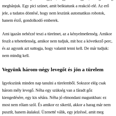
megbánjuk. Egy pici szünet, amit beiktatunk a reakció elé. Az erő
jele, a tudatos döntésé, hogy nem leszünk automatikus robotok,
hanem érző, gondolkodó emberek.
Ami igazán nehézzé teszi a türelmet, az a kényelmetlenség. Amikor
feszít a tehetetlenség, amikor nem tudjuk, mit hoz a következő perc,
és az agyunk azt suttogja, hogy valamit tenni kell. De már tudjuk:
nem mindig kell.
Vegyünk három-négy levegőt és jön a türelem
Igyekszünk minden nap tanulni a türelemből. Sokszor elég csak
három mély levegő. Néha egy szükség van a fáradt gőz
kiengedésére, egy kis sétára. Néha jó elmondani magunkban: ez
most nem rólam szól. És amikor ez sikerül, akkor a harag már nem
pusztít, hanem átalakul. Üzenetté válik, egy jelzéssé, amit meg