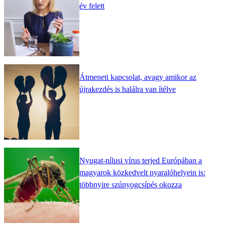
év felett
Átmeneti kapcsolat, avagy amikor az
újrakezdés is halálra van ítélve
Nyugat-nílusi vírus terjed Európában a
magyarok közkedvelt nyaralóhelyein is:
többnyire szúnyogcsípés okozza