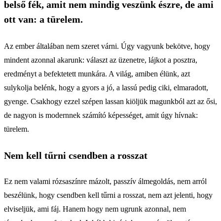
belső fék, amit nem mindig veszünk észre, de ami
ott van: a türelem.
Az ember általában nem szeret várni. Úgy vagyunk bekötve, hogy
mindent azonnal akarunk: választ az üzenetre, lájkot a posztra,
eredményt a befektetett munkára. A világ, amiben élünk, azt
sulykolja belénk, hogy a gyors a jó, a lassú pedig ciki, elmaradott,
gyenge. Csakhogy ezzel szépen lassan kiöljük magunkból azt az ősi,
de nagyon is modernnek számító képességet, amit úgy hívnak:
türelem.
Nem kell tűrni csendben a rosszat
Ez nem valami rózsaszínre mázolt, passzív álmegoldás, nem arról
beszélünk, hogy csendben kell tűrni a rosszat, nem azt jelenti, hogy
elviseljük, ami fáj. Hanem hogy nem ugrunk azonnal, nem