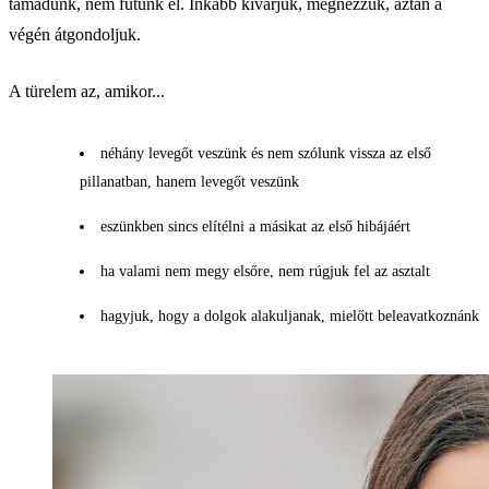
támadunk, nem futunk el. Inkább kivárjuk, megnézzük, aztán a
végén átgondoljuk.
A türelem az, amikor...
néhány levegőt veszünk és nem szólunk vissza az első
pillanatban, hanem levegőt veszünk
eszünkben sincs elítélni a másikat az első hibájáért
ha valami nem megy elsőre, nem rúgjuk fel az asztalt
hagyjuk, hogy a dolgok alakuljanak, mielőtt beleavatkoznánk