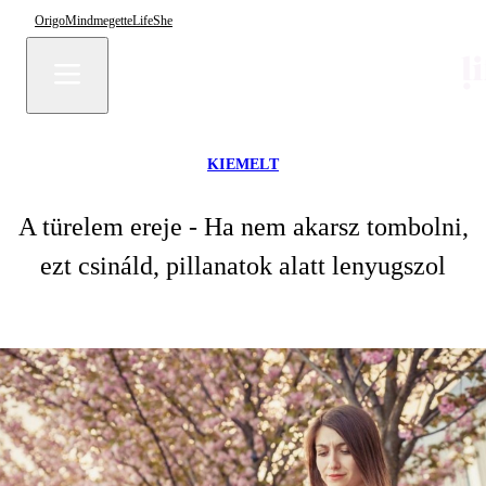
Origo
Mindmegette
Life
She
KIEMELT
A türelem ereje - Ha nem akarsz tombolni,
ezt csináld, pillanatok alatt lenyugszol