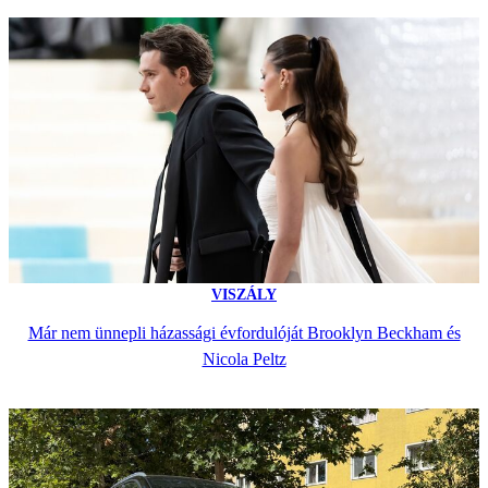
VISZÁLY
Már nem ünnepli házassági évfordulóját Brooklyn Beckham és
Nicola Peltz