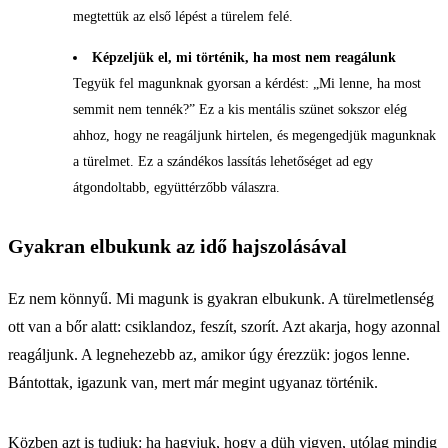
megtettük az első lépést a türelem felé.
Képzeljük el, mi történik, ha most nem reagálunk
Tegyük fel magunknak gyorsan a kérdést: „Mi lenne, ha most
semmit nem tennék?” Ez a kis mentális szünet sokszor elég
ahhoz, hogy ne reagáljunk hirtelen, és megengedjük magunknak
a türelmet. Ez a szándékos lassítás lehetőséget ad egy
átgondoltabb, együttérzőbb válaszra.
Gyakran elbukunk az idő hajszolásával
Ez nem könnyű. Mi magunk is gyakran elbukunk. A türelmetlenség
ott van a bőr alatt: csiklandoz, feszít, szorít. Azt akarja, hogy azonnal
reagáljunk. A legnehezebb az, amikor úgy érezzük: jogos lenne.
Bántottak, igazunk van, mert már megint ugyanaz történik.
Közben azt is tudjuk: ha hagyjuk, hogy a düh vigyen, utólag mindig