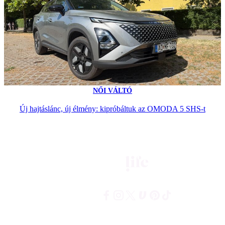
NŐI VÁLTÓ
Új hajtáslánc, új élmény: kipróbáltuk az OMODA 5 SHS-t