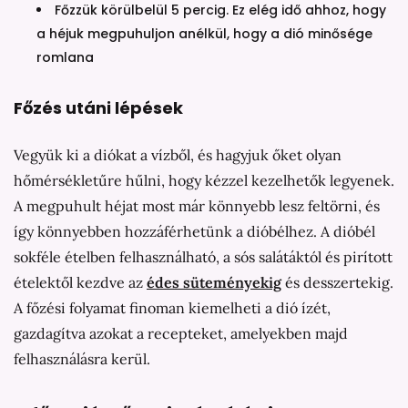
Főzzük körülbelül 5 percig. Ez elég idő ahhoz, hogy
a héjuk megpuhuljon anélkül, hogy a dió minősége
romlana
Főzés utáni lépések
Vegyük ki a diókat a vízből, és hagyjuk őket olyan
hőmérsékletűre hűlni, hogy kézzel kezelhetők legyenek.
A megpuhult héjat most már könnyebb lesz feltörni, és
így könnyebben hozzáférhetünk a dióbélhez. A dióbél
sokféle ételben felhasználható, a sós salátáktól és pirított
ételektől kezdve az
édes süteményekig
és desszertekig.
A főzési folyamat finoman kiemelheti a dió ízét,
gazdagítva azokat a recepteket, amelyekben majd
felhasználásra kerül.