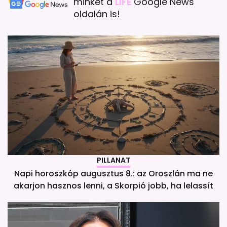
minket a
LIFE
Google News
oldalán is!
PILLANAT
Napi horoszkóp augusztus 8.: az Oroszlán ma ne
akarjon hasznos lenni, a Skorpió jobb, ha lelassít