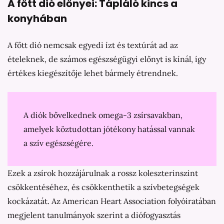
A főtt dió előnyei: Tápláló kincs a
konyhában
A főtt dió nemcsak egyedi ízt és textúrát ad az
ételeknek, de számos egészségügyi előnyt is kínál, így
értékes kiegészítője lehet bármely étrendnek.
A diók bővelkednek omega-3 zsírsavakban,
amelyek köztudottan jótékony hatással vannak
a szív egészségére.
Ezek a zsírok hozzájárulnak a rossz koleszterinszint
csökkentéséhez, és csökkenthetik a szívbetegségek
kockázatát. Az American Heart Association folyóiratában
megjelent tanulmányok szerint a diófogyasztás