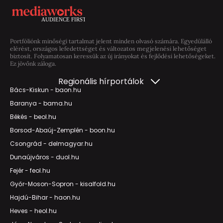
Portfóliónk minőségi tartalmat jelent minden olvasó számára. Egyedülálló
elérést, országos lefedettséget és változatos megjelenési lehetőséget
biztosít. Folyamatosan keressük az új irányokat és fejlődési lehetőségeket.
Ez jövőnk záloga.
Regionális hírportálok
Bács-Kiskun - baon.hu
Baranya - bama.hu
Békés - beol.hu
Borsod-Abaúj-Zemplén - boon.hu
Csongrád - delmagyar.hu
Dunaújváros - duol.hu
Fejér - feol.hu
Győr-Moson-Sopron - kisalfold.hu
Hajdú-Bihar - haon.hu
Heves - heol.hu