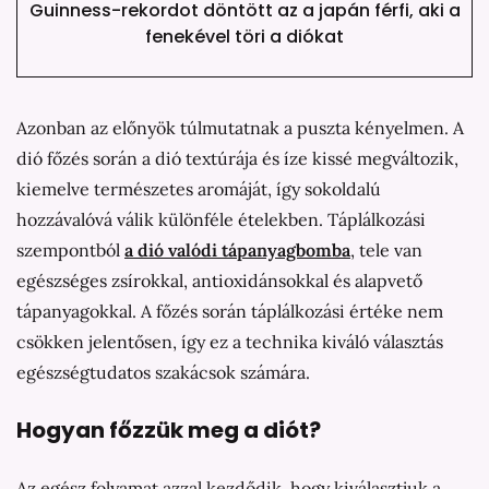
Guinness-rekordot döntött az a japán férfi, aki a
fenekével töri a diókat
Azonban az előnyök túlmutatnak a puszta kényelmen. A
dió főzés során a dió textúrája és íze kissé megváltozik,
kiemelve természetes aromáját, így sokoldalú
hozzávalóvá válik különféle ételekben. Táplálkozási
szempontból
a dió valódi tápanyagbomba
, tele van
egészséges zsírokkal, antioxidánsokkal és alapvető
tápanyagokkal. A főzés során táplálkozási értéke nem
csökken jelentősen, így ez a technika kiváló választás
egészségtudatos szakácsok számára.
Hogyan főzzük meg a diót?
Az egész folyamat azzal kezdődik, hogy kiválasztjuk a