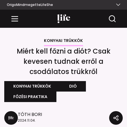
Origo
Mindmegette
Life
She
KONYHAI TRÜKKÖK
Miért kell főzni a diót? Csak
kevesen tudnak erről a
csodálatos trükkről
KONYHAI TRÜKKÖK
DIÓ
FŐZÉSI PRAKTIKA
TÓTH BORI
2024.11.04.