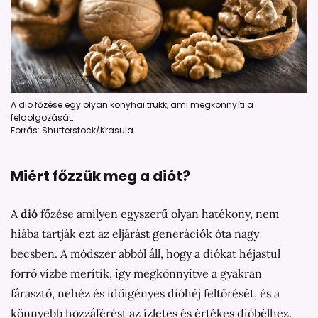
A dió főzése egy olyan konyhai trükk, ami megkönnyíti a
feldolgozását.
Forrás: Shutterstock/Krasula
Miért főzzük meg a diót?
A
dió
főzése amilyen egyszerű olyan hatékony, nem
hiába tartják ezt az eljárást generációk óta nagy
becsben. A módszer abból áll, hogy a diókat héjastul
forró vízbe merítik, így megkönnyítve a gyakran
fárasztó, nehéz és időigényes dióhéj feltörését, és a
könnyebb hozzáférést az ízletes és értékes dióbélhez.