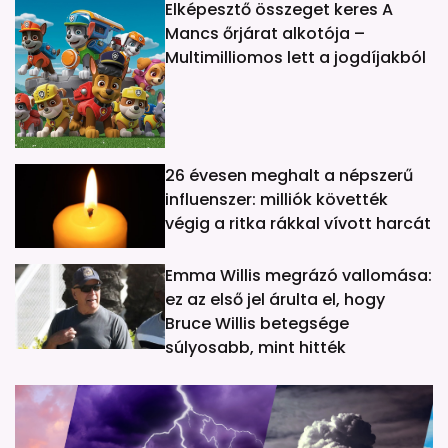
Elképesztő összeget keres A
Mancs őrjárat alkotója –
Multimilliomos lett a jogdíjakból
26 évesen meghalt a népszerű
influenszer: milliók követték
végig a ritka rákkal vívott harcát
Emma Willis megrázó vallomása:
ez az első jel árulta el, hogy
Bruce Willis betegsége
súlyosabb, mint hitték