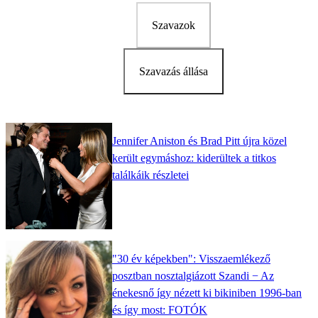
Szavazok
Szavazás állása
Jennifer Aniston és Brad Pitt újra közel
került egymáshoz: kiderültek a titkos
találkáik részletei
"30 év képekben": Visszaemlékező
posztban nosztalgiázott Szandi − Az
énekesnő így nézett ki bikiniben 1996-ban
és így most: FOTÓK