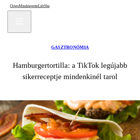
Origo
Mindmegette
Life
She
GASZTRONÓMIA
Hamburgertortilla: a TikTok legújabb
sikerreceptje mindenkinél tarol