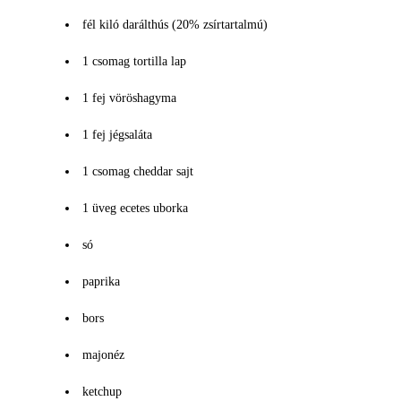
fél kiló darálthús (20% zsírtartalmú)
1 csomag tortilla lap
1 fej vöröshagyma
1 fej jégsaláta
1 csomag cheddar sajt
1 üveg ecetes uborka
só
paprika
bors
majonéz
ketchup