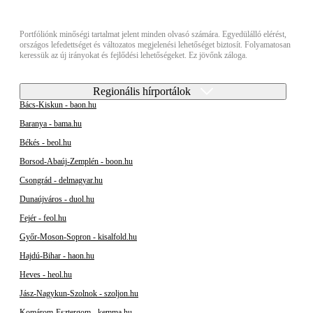
Portfóliónk minőségi tartalmat jelent minden olvasó számára. Egyedülálló elérést,
országos lefedettséget és változatos megjelenési lehetőséget biztosít. Folyamatosan
keressük az új irányokat és fejlődési lehetőségeket. Ez jövőnk záloga.
Regionális hírportálok
Bács-Kiskun - baon.hu
Baranya - bama.hu
Békés - beol.hu
Borsod-Abaúj-Zemplén - boon.hu
Csongrád - delmagyar.hu
Dunaújváros - duol.hu
Fejér - feol.hu
Győr-Moson-Sopron - kisalfold.hu
Hajdú-Bihar - haon.hu
Heves - heol.hu
Jász-Nagykun-Szolnok - szoljon.hu
Komárom-Esztergom - kemma.hu