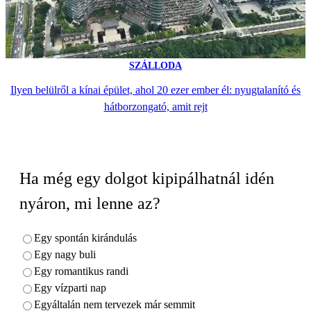
SZÁLLODA
Ilyen belülről a kínai épület, ahol 20 ezer ember él: nyugtalanító és
hátborzongató, amit rejt
Ha még egy dolgot kipipálhatnál idén
nyáron, mi lenne az?
Egy spontán kirándulás
Egy nagy buli
Egy romantikus randi
Egy vízparti nap
Egyáltalán nem tervezek már semmit