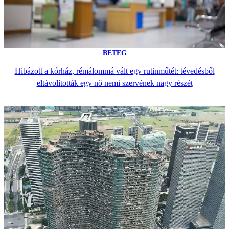
BETEG
Hibázott a kórház, rémálommá vált egy rutinműtét: tévedésből
eltávolították egy nő nemi szervének nagy részét