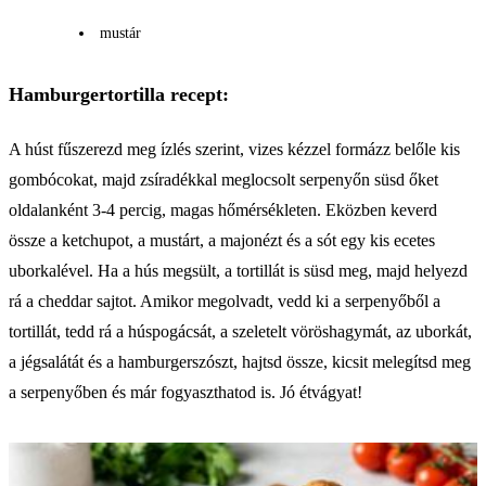
mustár
Hamburgertortilla recept:
A húst fűszerezd meg ízlés szerint, vizes kézzel formázz belőle kis
gombócokat, majd zsíradékkal meglocsolt serpenyőn süsd őket
oldalanként 3-4 percig, magas hőmérsékleten. Eközben keverd
össze a ketchupot, a mustárt, a majonézt és a sót egy kis ecetes
uborkalével. Ha a hús megsült, a tortillát is süsd meg, majd helyezd
rá a cheddar sajtot. Amikor megolvadt, vedd ki a serpenyőből a
tortillát, tedd rá a húspogácsát, a szeletelt vöröshagymát, az uborkát,
a jégsalátát és a hamburgerszószt, hajtsd össze, kicsit melegítsd meg
a serpenyőben és már fogyaszthatod is. Jó étvágyat!