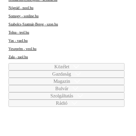
Nógrád - nool.hu
Somogy - sonline.hu
Szabolcs-Szatmár-Bereg - szon.hu
Tolna - teol.hu
Vas - vaol.hu
Veszprém - veol.hu
Zala - zaol.hu
Közélet
Gazdaság
Magazin
Bulvár
Szolgáltatás
Rádió