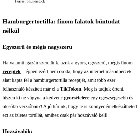
Forrás: Shutterstock
Hamburgertortilla: finom falatok bűntudat
nélkül
Egyszerű és mégis nagyszerű
Ha valamit igazán szeretünk, azok a gyors, egyszerű, mégis finom
receptek
– éppen ezért nem csoda, hogy az internet másodpercek
alatt kapta fel a hamburgertortilla receptjét, amit több ezer
felhasználó készített már el a
TikTokon
. Meg is tudjuk érteni,
hiszen ki ne vágyna a kedvenc
gyorsételére
egy egészségesebb és
olcsóbb verzióban?! A jó hírünk, hogy te is könnyedén elkészítheted
ezt az ízletes tortillát, amihez csak pár hozzávaló kell!
Hozzávalók: