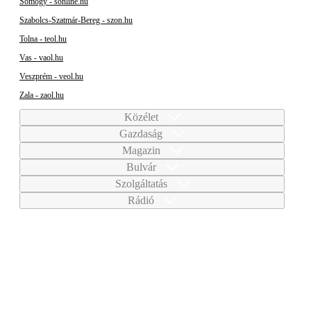
Somogy - sonline.hu
Szabolcs-Szatmár-Bereg - szon.hu
Tolna - teol.hu
Vas - vaol.hu
Veszprém - veol.hu
Zala - zaol.hu
Közélet
Gazdaság
Magazin
Bulvár
Szolgáltatás
Rádió