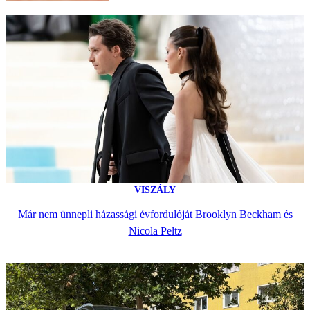
VISZÁLY
Már nem ünnepli házassági évfordulóját Brooklyn Beckham és
Nicola Peltz