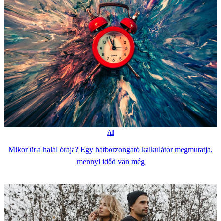
AI
Mikor üt a halál órája? Egy hátborzongató kalkulátor megmutatja,
mennyi időd van még