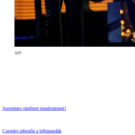
AFP
Szerelmes októbert mindenkinek!
Csendes pihenőn a bébipandák