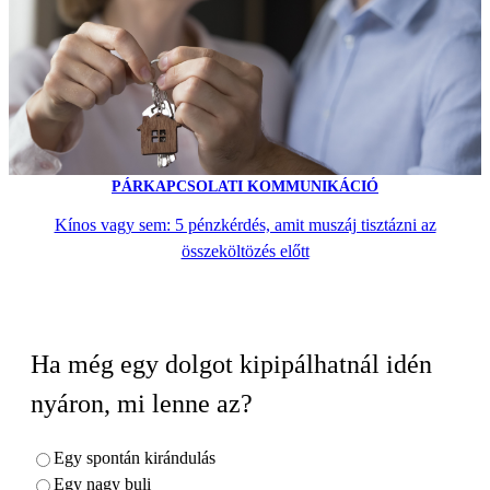
PÁRKAPCSOLATI KOMMUNIKÁCIÓ
Kínos vagy sem: 5 pénzkérdés, amit muszáj tisztázni az
összeköltözés előtt
Ha még egy dolgot kipipálhatnál idén
nyáron, mi lenne az?
Egy spontán kirándulás
Egy nagy buli