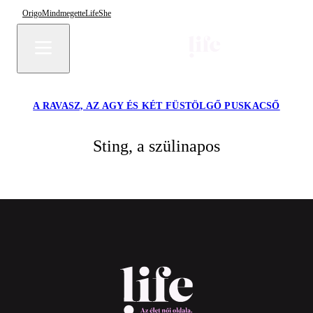
Origo
Mindmegette
Life
She
A RAVASZ, AZ AGY ÉS KÉT FÜSTÖLGŐ PUSKACSŐ
Sting, a szülinapos