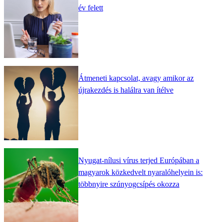
év felett
Átmeneti kapcsolat, avagy amikor az
újrakezdés is halálra van ítélve
Nyugat-nílusi vírus terjed Európában a
magyarok közkedvelt nyaralóhelyein is:
többnyire szúnyogcsípés okozza