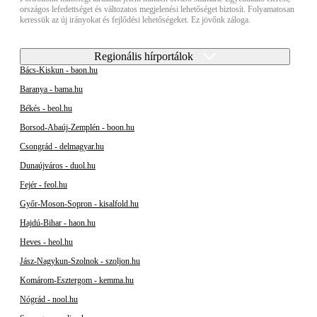
országos lefedettséget és változatos megjelenési lehetőséget biztosít. Folyamatosan
keressük az új irányokat és fejlődési lehetőségeket. Ez jövőnk záloga.
Regionális hírportálok
Bács-Kiskun - baon.hu
Baranya - bama.hu
Békés - beol.hu
Borsod-Abaúj-Zemplén - boon.hu
Csongrád - delmagyar.hu
Dunaújváros - duol.hu
Fejér - feol.hu
Győr-Moson-Sopron - kisalfold.hu
Hajdú-Bihar - haon.hu
Heves - heol.hu
Jász-Nagykun-Szolnok - szoljon.hu
Komárom-Esztergom - kemma.hu
Nógrád - nool.hu