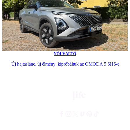
NŐI VÁLTÓ
Új hajtáslánc, új élmény: kipróbáltuk az OMODA 5 SHS-t