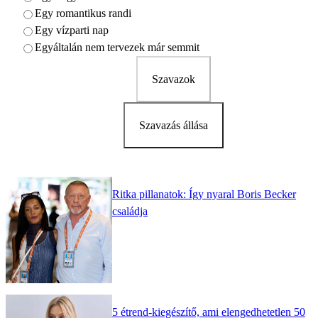
Egy romantikus randi
Egy vízparti nap
Egyáltalán nem tervezek már semmit
Szavazok
Szavazás állása
Ritka pillanatok: Így nyaral Boris Becker
családja
5 étrend-kiegészítő, ami elengedhetetlen 50