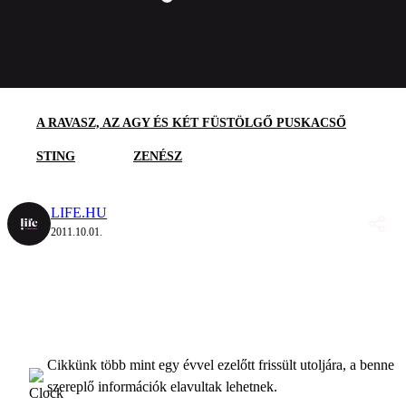
A RAVASZ, AZ AGY ÉS KÉT FÜSTÖLGŐ PUSKACSŐ
STING
ZENÉSZ
LIFE.HU
2011.10.01.
Cikkünk több mint egy évvel ezelőtt frissült utoljára, a benne
szereplő információk elavultak lehetnek.