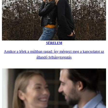
SÉRELEM
Amikor a lélek a múltban ragad: így mérgezi meg a kapcsolatot az
állandó felhánytorgatás