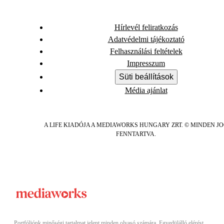
Hírlevél feliratkozás
Adatvédelmi tájékoztató
Felhasználási feltételek
Impresszum
Süti beállítások
Média ajánlat
A LIFE KIADÓJA A MEDIAWORKS HUNGARY ZRT. © MINDEN J
FENNTARTVA.
Portfóliónk minőségi tartalmat jelent minden olvasó számára. Egyedülálló elérést,