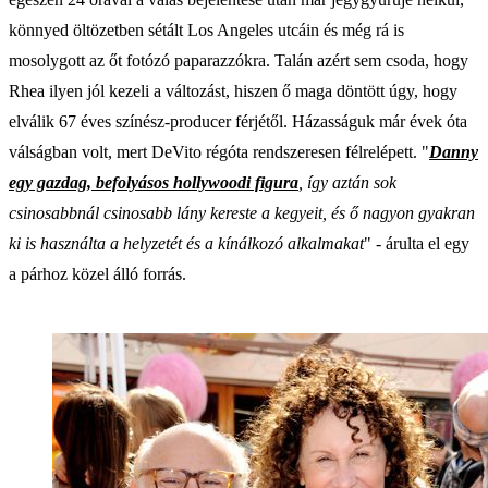
könnyed öltözetben sétált Los Angeles utcáin és még rá is
mosolygott az őt fotózó paparazzókra. Talán azért sem csoda, hogy
Rhea ilyen jól kezeli a változást, hiszen ő maga döntött úgy, hogy
elválik 67 éves színész-producer férjétől. Házasságuk már évek óta
válságban volt, mert DeVito régóta rendszeresen félrelépett. "
Danny
egy gazdag, befolyásos hollywoodi figura
, így aztán sok
csinosabbnál csinosabb lány kereste a kegyeit, és ő nagyon gyakran
ki is használta a helyzetét és a kínálkozó alkalmakat
" - árulta el egy
a párhoz közel álló forrás.