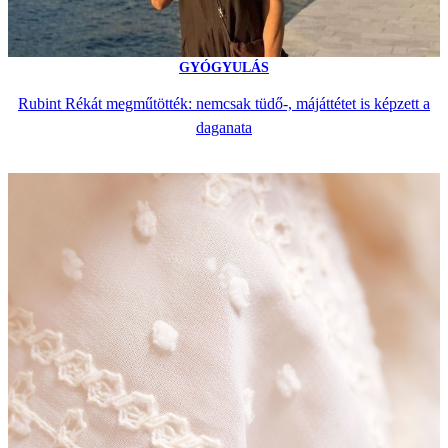
GYÓGYULÁS
Rubint Rékát megműtötték: nemcsak tüdő-, májáttétet is képzett a
daganata