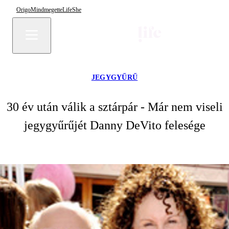
Origo
Mindmegette
Life
She
JEGYGYŰRŰ
30 év után válik a sztárpár - Már nem viseli
jegygyűrűjét Danny DeVito felesége