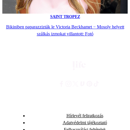
SAINT TROPEZ
Bikiniben paparazzizták le Victoria Beckhamet − Mosoly helyett
szálkás izmokat villantott: Fotó
Hírlevél feliratkozás
Adatvédelmi tájékoztató
Felhasználási feltételek