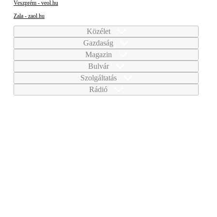
Veszprém - veol.hu
Zala - zaol.hu
Közélet
Gazdaság
Magazin
Bulvár
Szolgáltatás
Rádió