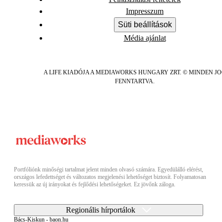
Impresszum
Süti beállítások
Média ajánlat
A LIFE KIADÓJA A MEDIAWORKS HUNGARY ZRT. © MINDEN J
FENNTARTVA.
Portfóliónk minőségi tartalmat jelent minden olvasó számára. Egyedülálló elérést,
országos lefedettséget és változatos megjelenési lehetőséget biztosít. Folyamatosan
keressük az új irányokat és fejlődési lehetőségeket. Ez jövőnk záloga.
Regionális hírportálok
Bács-Kiskun - baon.hu