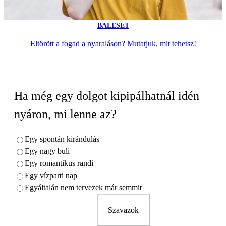
BALESET
Eltörött a fogad a nyaraláson? Mutatjuk, mit tehetsz!
Ha még egy dolgot kipipálhatnál idén
nyáron, mi lenne az?
Egy spontán kirándulás
Egy nagy buli
Egy romantikus randi
Egy vízparti nap
Egyáltalán nem tervezek már semmit
Szavazok