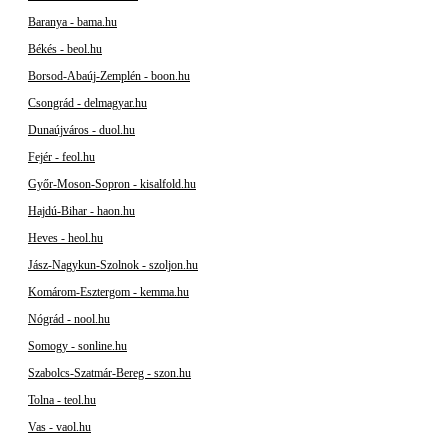
Baranya - bama.hu
Békés - beol.hu
Borsod-Abaúj-Zemplén - boon.hu
Csongrád - delmagyar.hu
Dunaújváros - duol.hu
Fejér - feol.hu
Győr-Moson-Sopron - kisalfold.hu
Hajdú-Bihar - haon.hu
Heves - heol.hu
Jász-Nagykun-Szolnok - szoljon.hu
Komárom-Esztergom - kemma.hu
Nógrád - nool.hu
Somogy - sonline.hu
Szabolcs-Szatmár-Bereg - szon.hu
Tolna - teol.hu
Vas - vaol.hu