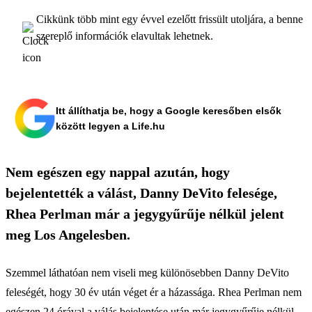
Cikkünk több mint egy évvel ezelőtt frissült utoljára, a benne
szereplő információk elavultak lehetnek.
Itt állíthatja be, hogy a Google keresőben elsők
között legyen a Life.hu
Nem egészen egy nappal azután, hogy
bejelentették a válást, Danny DeVito felesége,
Rhea Perlman már a jegygyűrűje nélkül jelent
meg Los Angelesben.
Szemmel láthatóan nem viseli meg különösebben Danny DeVito
feleségét, hogy 30 év után véget ér a házassága. Rhea Perlman nem
egészen 24 órával a válás bejelentése után már jegygyűrűje nélkül,