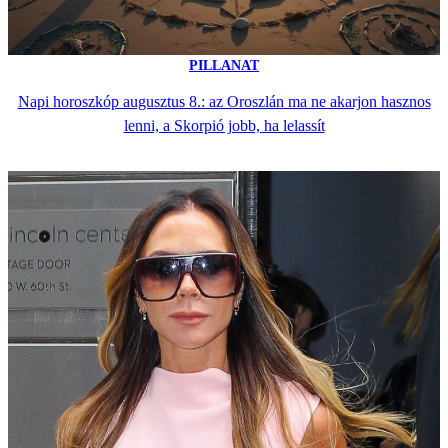
PILLANAT
Napi horoszkóp augusztus 8.: az Oroszlán ma ne akarjon hasznos
lenni, a Skorpió jobb, ha lelassít