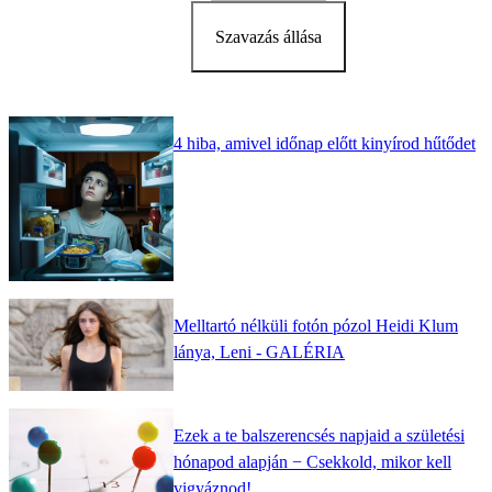
Szavazás állása
4 hiba, amivel időnap előtt kinyírod hűtődet
Melltartó nélküli fotón pózol Heidi Klum
lánya, Leni - GALÉRIA
Ezek a te balszerencsés napjaid a születési
hónapod alapján − Csekkold, mikor kell
vigyáznod!