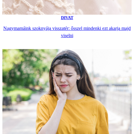
DIVAT
Nagymamáink szoknyája visszatér: ősszel mindenki ezt akarja majd
viselni