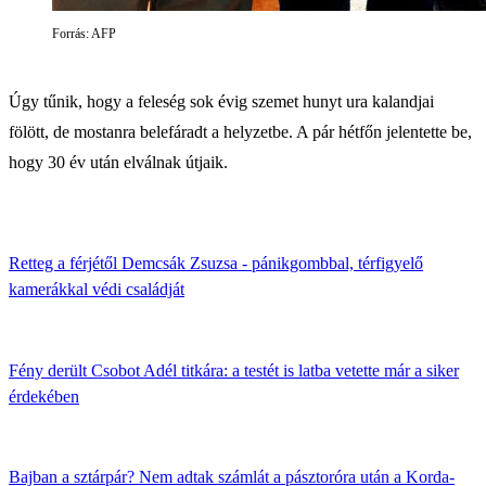
Forrás: AFP
Úgy tűnik, hogy a feleség sok évig szemet hunyt ura kalandjai
fölött, de mostanra belefáradt a helyzetbe. A pár hétfőn jelentette be,
hogy 30 év után elválnak útjaik.
Retteg a férjétől Demcsák Zsuzsa - pánikgombbal, térfigyelő
kamerákkal védi családját
Fény derült Csobot Adél titkára: a testét is latba vetette már a siker
érdekében
Bajban a sztárpár? Nem adtak számlát a pásztoróra után a Korda-