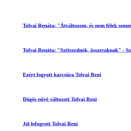
Tolvai Renáta: "Átváltozom, és nem félek semmi
Tolvai Renáta: "Szétszednek, összeraknak" - Sz
Ezért fogyott karcsúra Tolvai Reni
Dögös nővé változott Tolvai Reni
Jól lefogyott Tolvai Reni