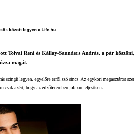
lsők között legyen a Life.hu
tott Tolvai Reni és Kállay-Saunders András, a pár köszön
bózza magát.
s szingli legyen, egyelőre erről szó sincs. Az egykori megasztáros sz
em csak azért, hogy az edzőteremben jobban teljesítsen.