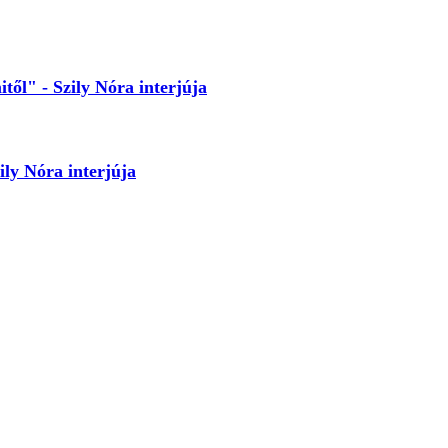
től" - Szily Nóra interjúja
ily Nóra interjúja