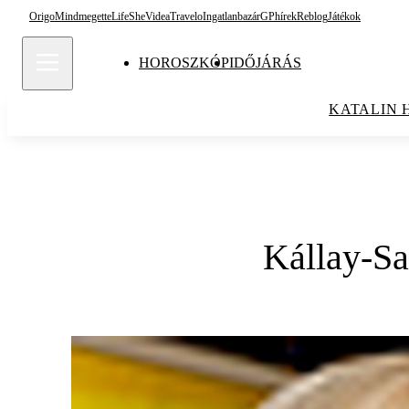
Origo
Mindmegette
Life
She
Videa
Travelo
Ingatlanbazár
GPhírek
Reblog
Játékok
HOROSZKÓP
IDŐJÁRÁS
KATALIN 
Kállay-Sa