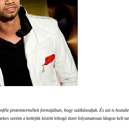
önféle proteintermékek formájában, hogy szálkásodjak. És azt is hozzát
nekes szerint a kettejük között lobogó tüzet folyamatosan lángon kell tarta