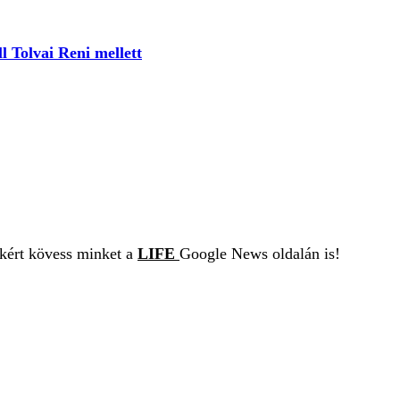
l Tolvai Reni mellett
ekért kövess minket a
LIFE
Google News oldalán is!