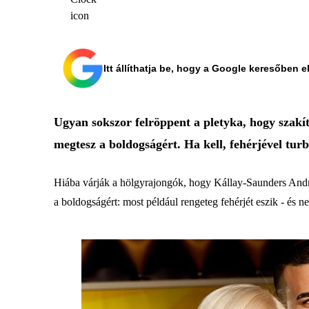
Itt állíthatja be, hogy a Google keresőben e
Ugyan sokszor felröppent a pletyka, hogy szakí
megtesz a boldogságért. Ha kell, fehérjével tur
Hiába várják a hölgyrajongók, hogy Kállay-Saunders Andrá
a boldogságért: most például rengeteg fehérjét eszik - és n