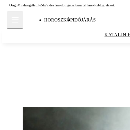
Origo
Mindmegette
Life
She
Videa
Travelo
Ingatlanbazár
GPhírek
Reblog
Játékok
HOROSZKÓP
IDŐJÁRÁS
KATALIN 