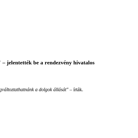
 – jelentették be a rendezvény hivatalos
gváltoztathatnánk a dolgok állását"
– írták.