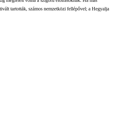
ékig megfelelt volna a szigorú előírásoknak. Ha más
ivált tartották, számos nemzetközi fellépővel; a Hegyalja