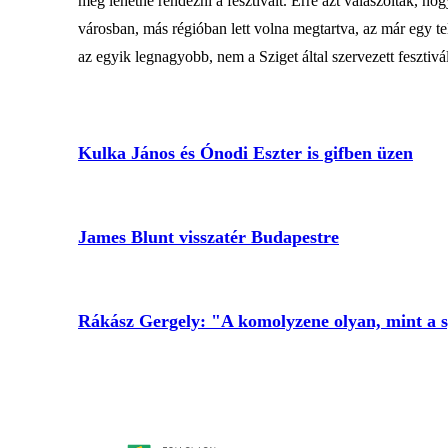
meg lehetne rendezni a fesztivált. Erre azt válaszolták, h
városban, más régióban lett volna megtartva, az már egy te
az egyik legnagyobb, nem a Sziget által szervezett fesztivál
Kulka János és Ónodi Eszter is gifben üzen
James Blunt visszatér Budapestre
Rákász Gergely: "A komolyzene olyan, mint a 