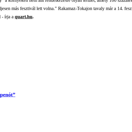
ogy "a környéken nem állt rendelkezésre olyan terület, amely 100 százal
ljesen más fesztivál lett volna." Rakamaz-Tokajon tavaly már a 14. feszt
 - írja a
quart.hu
.
spenót”