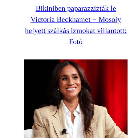
Bikiniben paparazzizták le
Victoria Beckhamet − Mosoly
helyett szálkás izmokat villantott:
Fotó