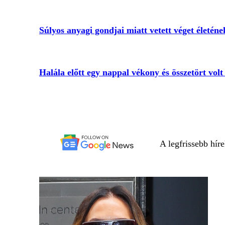
Súlyos anyagi gondjai miatt vetett véget életén
Halála előtt egy nappal vékony és összetört vol
A legfrissebb hír