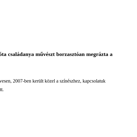
 óta családanya művészt borzasztóan megrázta a
esen, 2007-ben került közel a színészhez, kapcsolatuk
t.