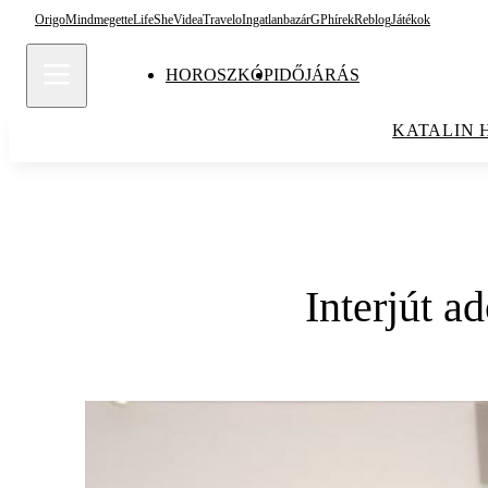
Origo
Mindmegette
Life
She
Videa
Travelo
Ingatlanbazár
GPhírek
Reblog
Játékok
HOROSZKÓP
IDŐJÁRÁS
KATALIN 
Interjút a