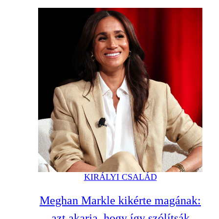
KIRÁLYI CSALÁD
Meghan Markle kikérte magának:
azt akarja, hogy így szólítsák