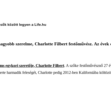
lsők között legyen a Life.hu
nagyobb szerelme, Charlotte Filbert festőművész. Az évek
ms egykori szeretője, Charlotte Filbert
. A szőke festőművésznő 27 év
rte harmadik feleségét, Charlotte pedig 2012-ben Kaliforniába költözöt