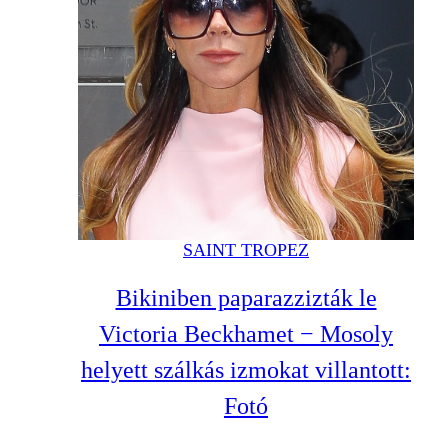
SAINT TROPEZ
Bikiniben paparazzizták le
Victoria Beckhamet − Mosoly
helyett szálkás izmokat villantott:
Fotó