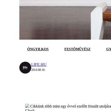
ÖNGYILKOS
FESTŐMŰVÉSZ
G
LIFE.HU
2014.08.16.
Cikkünk több mint egy évvel ezelőtt frissült utoljár